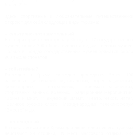
более 25%.
Здесь спортивные и любознательные путешественники
откроют для себя следующие виды туризма:
– культурно-познавательный
На территории полуострова действуют 17 государственных
музеев, более 300 общественных и ведомственных музеев.
Только в фондах государственных музеев хранится около
800 тыс. экспонатов.
– событийный
Ежегодно в Крыму ежегодно проводится более 100
различных фестивалей: музыкальных, хореографических,
фольклорных, театральных, кинематографических,
спортивных, винных, военных. Традиционные мероприятия:
"Война и мир", ""Генуэзский шлем", "Театр. Чехов. Ялта",
"Великое русское слово", Международный телекинофорум
"Вместе" и др.
– пешеходный
В горно-лесной зоне Крыма для любителей пешего туризма
действуют 84 стоянки, 39 мест массового отдыха, 284