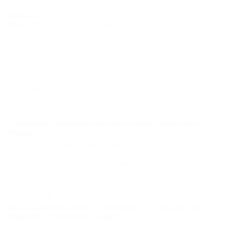
Рубрики:
Крым
,
Активный отдых
Тэги:
экстремальный отдых
,
Активный отдых и спорт
,
Этнотуризм
,
Автотуризм
,
Пеший туризм
,
Круизный туризм
,
Событийный туризм
Статьи
27.05.2015 10:12
"Скайпарк" впервые в России откроет сезон хели-
банджи
Сочинский "Скайпарк" 30 мая открывает летний сезон-2015.
Индустрия развлечений
,
СОЧИ
,
Казачий брод
,
AJ Hackett Sochi
(Скайпарк)
,
Индустрия развлечений
,
Активный отдых и
спорт
,
экстремальный отдых
,
Событийный туризм
18.07.2015 15:46
Краснодарский клуб "Стремление" организует Виа
феррата и троллей в Гуамке