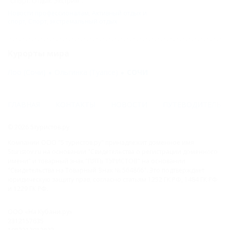
"Спорт. Отдых. Экстрим".
Новости профессионалам
,
Активный отдых и
спорт
,
Спорт
,
экстремальный отдых
Курорты мира
Лоо (Сочи)
Ольгинка (Туапсе)
СОЧИ
ГЛАВНАЯ
КОНТАКТЫ
НОВОСТИ
ПУТЕВОДИТЕЛЬ
© 2026 5туристов.ру
Компании ООО "5 туристов.ру" принадлежит доменное имя
5turistov.ru на основании "Свидетельства о регистрации доменного
имени" и товарный знак "ПЯТЬ ТУРИСТОВ" на основании
"Свидетельства на Товарный Знак № 564866". Это подтверждает
юридическую защиту прав, согласно статьям 1252 ГК РФ, 1484 ГК РФ
и 1229 ГК РФ.
ООО «На Кубани.ру»
2312157635