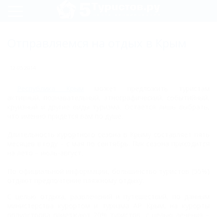
Регистрация
Отправляемся на отдых в Крым
Вход
12.05.2014
Республика Крым
может предложить туристам
активный, познавательный, этнографический, событийный,
круизный и другие виды туризма. Остается лишь выбрать,
что именно придется вам по душе.
Длительность курортного сезона в Крыму составляет пять
месяцев в году – с мая по сентябрь. Пик сезона приходится
на лето – июль-август.
По официальной информации, большинство туристов (55%)
отдают предпочтение пляжному отдыху.
С целью отдыха, развлечений и путешествий, по данным
министерства курортом и туризма АР Крым, на курорты
полуострова приезжают 20% туристов, с целью лечения –