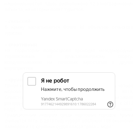
национальностей. Здесь расположено 92 этнографических
объекта, на которых возят туристов.
– сельский
В Крыму насчитывается более 80 объектов сельского
туризма.
– спортивный
На территории полуострова проходят международные
соревнования по дельтапланерному спорту,
воздухоплаванию на тепловых аэростатах и другие
мероприятия.
– круизный
Прием круизных судов в Крыму могут осуществлять четыре
морских порта, расположенных в городах Ялта,
Севастополь, Керчь и Евпатория. В 2013 году в Крым зашло
рекордное количество круизных судов – 144 (+ 45% к 2012
году). Количество туристов составило 63009 человек.
Традиционным лидером среди портовых городов Крыма
считается Ялта. В 2013 году курорт обслужил 108 океанских
лайнеров и 16 круизных судов класса "река – море".