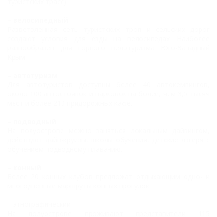
туристских трасс).
– велосипедный
Разветвленная сеть туристских троп и сельских дорог
создают условия для езды на велосипедах. Наиболее
разнообразен для горного велотуризма Юго-Западный
Крым.
– автотуризм
Для автотуристов доступны более 40 автокемпингов,
около 100 автостоянок и парковок на более, чем 3,5 тысяч
мест и более 210 придорожных кафе.
– подводный
На полуострове можно заняться локальным дайвингом,
действуют дайв-круизы, школы обучения, детские лагеря с
обучением подводному плаванию.
– конный
Более 20 конных клубов предложат отдыхающим одно- и
многодневные маршруты конных прогулок.
– этнографический
На полуострове проживают представители 115