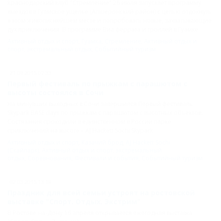
Краснодарский клуб "Стремление" 26 июля запускает программу
выездов в Гуамское ущелье (Апшеронский район) с целью отдохнуть
в этом живописнейшем месте и попробовать новые, захватывающие
дух приключения. В программе Виа феррата и троллей в Гуамке.
Активный отдых и спорт
,
Гуамка
,
Стремление
,
Активный отдых и
спорт
,
экстремальный отдых
,
Событийный туризм
21.09.2015 07:33
Первый фестиваль по прыжкам с парашютом с
высоты состоялся в Сочи
На минувших выходных в Сочи завершился Первый фестиваль
Skypark BASE days по прыжкам с парашютом с высотных объектов.
Состязания проходили в единственном в России парке
приключений на высоте – AJ Hackett Sochi Skypark.
Активный отдых и спорт
,
Казачий брод
,
AJ Hackett Sochi
(Скайпарк)
,
Активный отдых и спорт
,
экстремальный
отдых
,
Соревнования
,
Фестивали и события
,
Событийный туризм
02.03.2015 13:18
Праздник для всей семьи устроят на ростовской
выставке "Спорт. Отдых. Экстрим"
В Ростове-на-Дону 16 апреля открывается ежегодная выставка