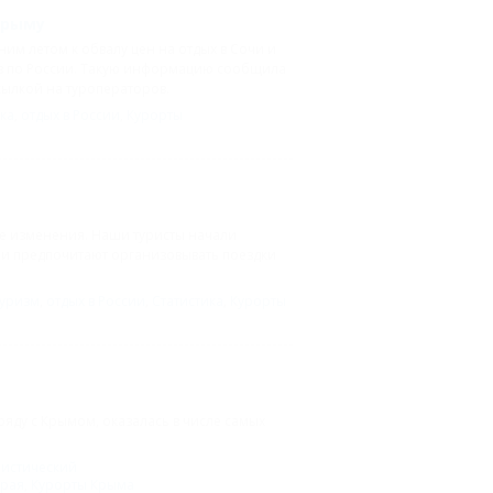
Крыму
м летом к обвалу цен на отдых в Сочи и
ов по России. Такую информацию сообщила
сылкой на туроператоров.
ка
,
отдых в России
,
Курорты
ые изменения. Наши туристы начали
они предпочитают организовывать поездки
уризм
,
отдых в России
,
Статистика
,
Курорты
ряду с Крымом, оказалась в числе самых
ристический
края
,
Курорты Крыма