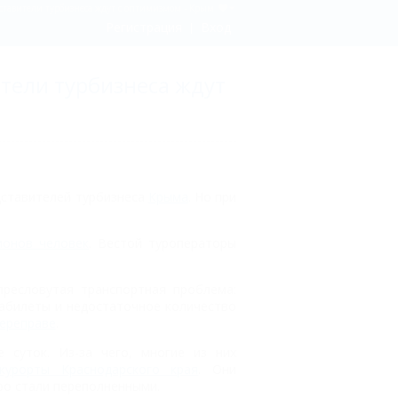
ставители турбизнеса ждут с оптимизмом - Крым
Регистрация
Вход
тели турбизнеса ждут
дставителей турбизнеса
Крыма
. Но при
ионов человек
. Вестой туроператоры
ресловутая транспортная проблема:
абилеты и недостаточное количество
переправе
.
суток. Из-за чего, многие из них
курорты Краснодарского края
. Они
ро стали переполненными.