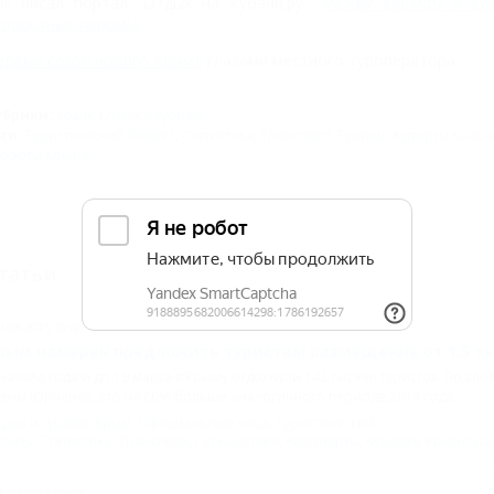
ак писал портал "Отдых на Кубани.ру",
между Крымом и кур
коростные паромы
.
ервый сезон нового Крыма
глазами местного туроператора.
убрики:
Крым
,
Отдых и туризм
эги:
Туристический бизнес
,
Статистика
,
Транспорт
,
Туризм
,
Курорты Красн
урорты Крыма
татьи
0.03.2015 10:48
рым намерен предложить туристам размещение от 1,5 ты
начала года и до 19 марта в Крыму отдохнули 142 тысячи туристов. По сл
ены Юрченко, это на 60% больше аналогичного периода 2014 года.
дых и туризм
,
Крым
,
Официальные лица
,
Туристический
изнес
,
Статистика
,
Транспорт
,
Путешествия
,
Аэропорты
,
Курорты Краснодар
1.07.2015 09:24