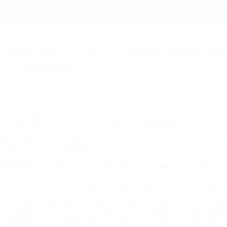
Следующего сезона в Крыму пред
ледующего сезона в Крыму представи
с оптимизмом
9.10.2014
Курортный сезон не оправдал оптимистических прогнозов пре
том они не могут назвать его и совсем провальным.
тим летом и в сентябре
полуостров принял около трех милл
оворили о прогнозируемых 6 млн. туристов.
тдыхающих в Крыму могло бы быть и больше, если бы не п
тсутствие прямого железнодорожного сообщения, дорогие ави
ейсов, а также колоссальные очереди
на Керченской паромной 
 пик сезона автомобилисты на жаре ожидали паромы двое 
тказывались от решения отдохнуть в Крыму и выбирали
тправлялись
на отдых в Анапу
и
Геленджик
, отели которых быст