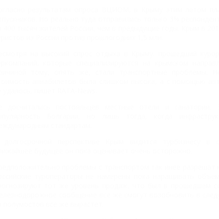
огласно результатам опроса ВЦИОМ, в Крыму этим летом пла
тпускников. Но реально туда отправились только 3% респонден
а 400 тысяч жителей России, чем в предыдущие годы. Крым в 201
уристов из России против прошлогодних 1,5 млн.
есмотря на высокий спрос отдыха в Крыму. прошедший курор
уркомпаний, которые специализируются на крымском направл
ричиной тому, опять же, стали транспортные проблемы. Н
тоимость авиабилетов была слишком высока, а с помощью ав
е удалось, пишет RATA-News.
е досчитались постояльцев местные отели и санатории. 
опулярность Болгарии, но лишь тогда, когда инфрастру
еждународным стандартам.
 долгосрочной перспективе Крым видится турбизнесу в о
лижайшее будущее он пока оценивает очень осторожно.
редположительно проблемы с транспортом так инее разрешат к 
оссийские туроператоры не намерены пока наращивать объем
рогнозируют тот же уровень продаж, что был в прошедшем се
елезнодорожное сообщение все же смогут возобновить в след
а полумостов все же вырастет.