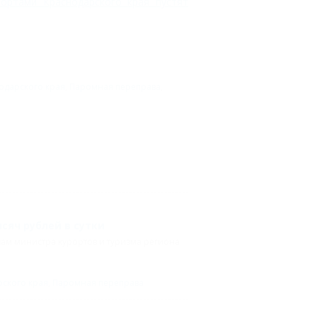
ортами Краснодарского края пустят
одарского края
,
Паромная переправа
,
сяч рублей в сутки
овам министра курортов и туризма региона
ского края
,
Паромная переправа