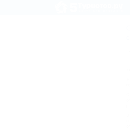
С
0
э
Э
г
О
о
р
В
о
о