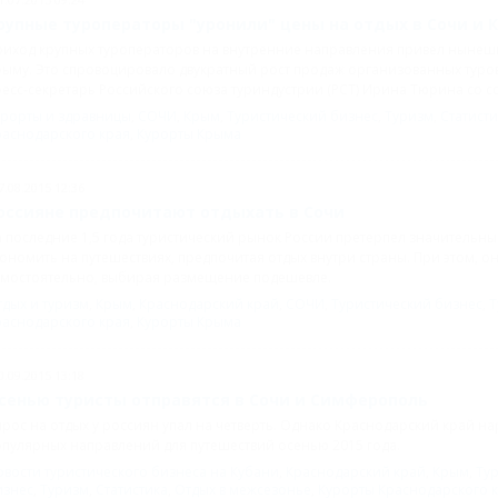
рупные туроператоры "уронили" цены на отдых в Сочи и 
иход крупных туроператоров на внутренние направления привел нынешни
рыму. Это спровоцировало двукратный рост продаж организованных тур
есс-секретарь Российского союза туриндустрии (РСТ) Ирина Тюрина со с
урорты и здравницы
,
СОЧИ
,
Крым
,
Туристический бизнес
,
Туризм
,
Статисти
раснодарского края
,
Курорты Крыма
7.08.2015 12:36
оссияне предпочитают отдыхать в Сочи
 последние 1,5 года туристический рынок России претерпел значительн
ономить на путешествиях, предпочитая отдых внутри страны. При этом, 
амостоятельно, выбирая размещение подешевле.
дых и туризм
,
Крым
,
Краснодарский край
,
СОЧИ
,
Туристический бизнес
,
Т
раснодарского края
,
Курорты Крыма
0.09.2015 13:18
сенью туристы отправятся в Сочи и Симферополь
рос на отдых у россиян упал на четверть. Однако Краснодарский край на
пулярных направлений для путешествий осенью 2015 года.
вости туристического бизнеса на Кубани
,
Краснодарский край
,
Крым
,
Ту
изнес
,
Туризм
,
Статистика
,
Отдых в межсезонье
,
Курорты Краснодарского 