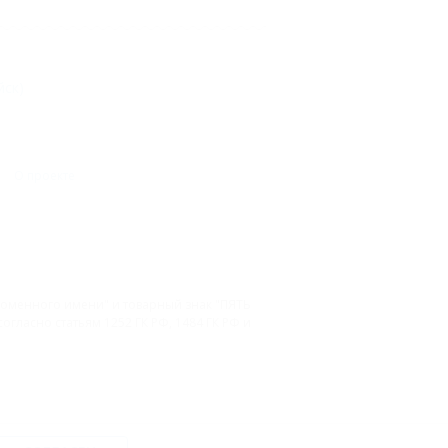
йск)
О проекте
 доменного имени" и товарный знак "ПЯТЬ
гласно статьям 1252 ГК РФ, 1484 ГК РФ и