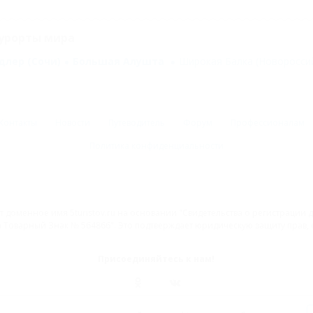
урорты мира
длер (Сочи)
Большая Алушта
Широкая Балка (Новоросси
Контакты
Новости
Путеводитель
Форум
Профессионалам
Политика конфиденциальности
 доменное имя 5turistov.ru на основании "Свидетельства о регистрации
Товарный Знак № 564866". Это подтверждает юридическую защиту прав, со
Присоединяйтесь к нам!