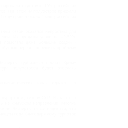
нировали отдохнуть 10% российских
тов. При этом на полуостров приехали
4 году принял около 2 млн. российских
тный сезон оказался непростым для
ении. Их продажи упали на 40-50%.
е помогали даже большие скидки -
тобусных перевозок решить проблему
Эксперты турбизнеса прочат Крыму
ктура полуострова будет отвечать
птимистических тонах, однако его
курортному сезону-2015. Из-за этого
ы на крымском направлении. Многие
зоне. Эксперты также надеются, что
ующем году. Благодаря чему турпоток