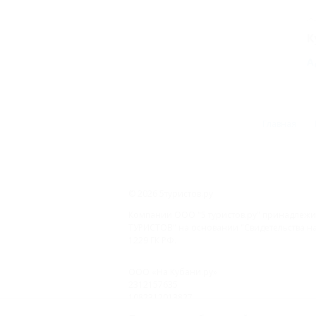
К
А
Главная
© 2026 5туристов.ру
Компании ООО "5 туристов.ру" принадлежит
ТУРИСТОВ" на основании "Свидетельства на 
1229 ГК РФ.
ООО «На Кубани.ру»
2312157635
1082312013827
Все права защищены.