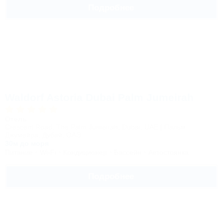
Подробнее
Waldorf Astoria Dubai Palm Jumeirah
Отель
Crescent Road, The Palm Jumeirah, Dubai, UAE | Пальм
Джумейра, Дубай, ОАЭ
30м до моря
Питание
Wi-Fi
Кондиционер
Бассейн
Автостоянка
Подробнее