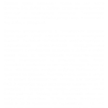
Пролив Криик разделяет город на две части
(районы Бар-Дубай и Дейра), которые соединяются
мостами и подводным туннелем. Территория
Эмирата включает Дубайскую пустыню и граничит с
Абу-Даби, и Шарджей.
Эмираты располагаются в тропических широтах.
Здесь царит сухой, жаркий климат с минимумом
осадков. Развитая гостиничная инфраструктура с
современным климатическим оборудованием
позволяет с комфортом отдыхать в Дубае в любое
время года, но европейским путешественникам,
плохо реагирующим на сильную жару, лучше
учитывать особенности местной погоды. В разгар
лета температура воздуха в Дубае превышает 50
градусов по Цельсию. Поэтому июнь, июль и август
– не самые благоприятные месяцы для поездки в
ОАЭ. В сентябре жара постепенно снижается до 45
градусов. С октября по ноябрь наступает самый
благоприятный период или бархатный сезон по-
эмиратски. Ласковое, теплое море, безоблачное
небо и 30-35 градусов на термометре – то, что
нужно для полноценного пляжного отдыха. Зимние