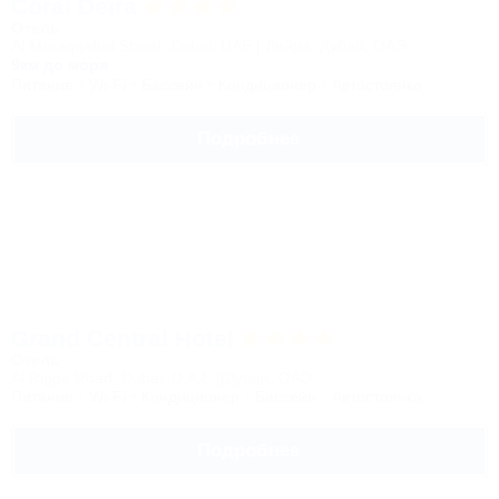
Coral Deira
Отель
Al Muraqqabat Street, Dubai, UAE | Дейра, Дубай, ОАЭ
9км до моря
Питание
Wi-Fi
Бассейн
Кондиционер
Автостоянка
Подробнее
Grand Central Hotel
Отель
Al Rigga Road, Dubai, U.A.E.||Дубай, ОАЭ
Питание
Wi-Fi
Кондиционер
Бассейн
Автостоянка
Подробнее