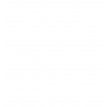
Туристам в Дубае предоставляется широчайший
спектр развлечений и возможностей для активного
отдыха. Помимо посещения многочисленных
ресторанов европейской, азиатской и
ближневосточной кухонь, красивых яхт- и гольф-
клубов и традиционных морских круизов по
Персидскому заливу, можно заглянуть в один из
крупнейших в мире крытых горнолыжных
комплексов. Здесь круглый год идет искусственный
снег, и действуют лыжные трассы разного уровня
сложности. Любители экстрима могут отправиться
на глубоководную рыбалку или поплавать с
аквалангом среди акул в подводном зоопарке.
Неизменной популярностью пользуется сафари по
барханам Дубайской пустыни и знаменитые скачки
Dubai World Cup с участием племенных лошадей из
конюшен шейхов. Для детей действуют
многочисленные аттракционы и грандиозный
аквапарк Wild Wadi.
Отдельным пунктом туристической программы
следует выделить посещение торговых центров
Дубая. Каждый из них по-своему уникален,