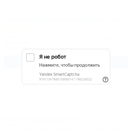
Le Royal Meridien Beach Resort & Spa
Отель
Al Mamsha Street | ОАЭ, Дубай, Жилой комплекс Джумейра-Бич
50м до моря
Питание
Wi-Fi
Бассейн
Кондиционер
Автостоянка
Подробнее
Rixos Premium Dubai
Отель
Jumeirah Beach Residence, The Walk, Dubai, UAE | Джумейра,