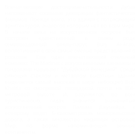
Впечатляющие достопримечательности Дубая
напоминают ожившие декорации фантастических
фильмов. Прежде всего, это здания с потрясающей
архитектурой, аналогов которым нет во всем мире.
В начале века на искусственном острове был
построен единственный в своем роде
семизвездочный отель-парус Burj Al-Arab,
воплотивший в себе самые смелые представления о
роскоши. Еще один впечатляющий отельный
комплекс The Madinat с искусственными каналами и
гондолами называют "Дубайской Венецией". Среди
сияющих стеклом и металлом высотных зданий
выделяется самый высокий в мире небоскреб Burj
Khalifa со смотровой площадкой почти на 800-
метровой высоте. И, разумеется, во всех
туристических гидах значится знаменитый
искусственный остров Пальма Джумейра, к
которому ведет 5-километровая монорельсовая
дорога, а также множество насыпных островов
Мир, по форме напоминающих земные
континенты.