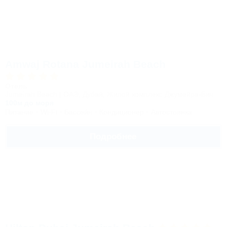
Amwaj Rotana Jumeirah Beach
Отель
Jumeirah Beach | ОАЭ, Дубай, Жилой комплекс Джумейра-Бич
100м до моря
Питание
Wi-Fi
Бассейн
Кондиционер
Автостоянка
Подробнее