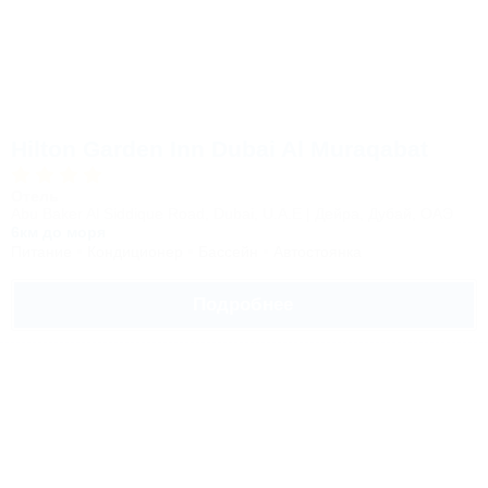
Hilton Garden Inn Dubai Al Muraqabat
Отель
Abu Baker Al Siddique Road, Dubai, U.A.E | Дейра, Дубай, ОАЭ
6км до моря
Питание
Кондиционер
Бассейн
Автостоянка
Подробнее