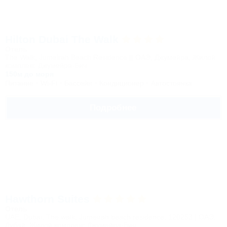
Hilton Dubai The Walk
Отель
The Walk, Jumeirah Beach Residence || ОАЭ, Джумейра, Жилой
комплекс Джумейра-Бич
150м до моря
Питание
Wi-Fi
Бассейн
Кондиционер
Автостоянка
Подробнее
Hawthorn Suites
Отель
UAE, Dubai, The walk, Jumeirah beach residence, 120253 | ОАЭ,
Дубай, Жилой комплекс Джумейра-Бич