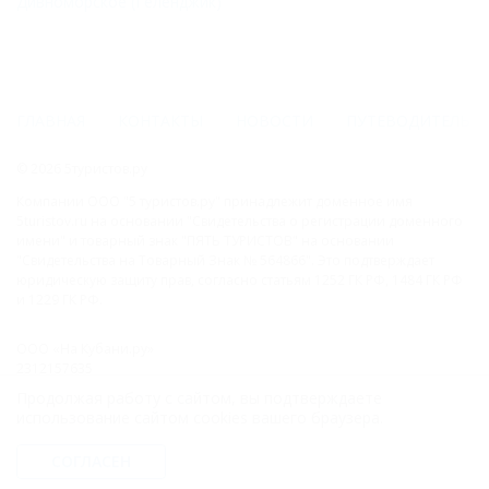
Дивноморское (Геленджик)
ГЛАВНАЯ
КОНТАКТЫ
НОВОСТИ
ПУТЕВОДИТЕЛЬ
© 2026 5туристов.ру
Компании ООО "5 туристов.ру" принадлежит доменное имя
5turistov.ru на основании "Свидетельства о регистрации доменного
имени" и товарный знак "ПЯТЬ ТУРИСТОВ" на основании
"Свидетельства на Товарный Знак № 564866". Это подтверждает
юридическую защиту прав, согласно статьям 1252 ГК РФ, 1484 ГК РФ
и 1229 ГК РФ.
ООО «На Кубани.ру»
2312157635
1082312013827
Продолжая работу с сайтом, вы подтверждаете
Все права защищены.
использование сайтом cookies вашего браузера.
Присоединяйтесь к нам!
СОГЛАСЕН