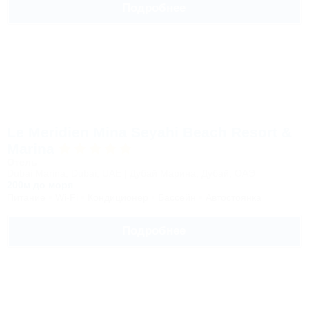
Подробнее
Le Meridien Mina Seyahi Beach Resort &
Marina
Отель
Dubai Marina, Dubai, UAE | Дубай Марина, Дубай, ОАЭ
200м до моря
Питание
Wi-Fi
Кондиционер
Бассейн
Автостоянка
Подробнее