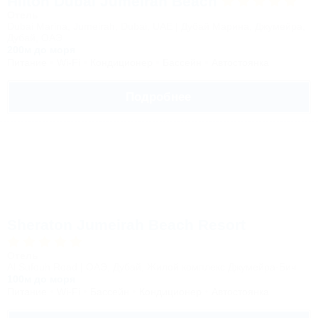
Hilton Dubai Jumeirah Beach
Отель
Dubai Marina, Jumeirah, Dubai, UAE | Дубай Марина, Джумейра,
Дубай, ОАЭ
200м до моря
Питание
Wi-Fi
Кондиционер
Бассейн
Автостоянка
Подробнее
Sheraton Jumeirah Beach Resort
Отель
Al Sufouh Road | ОАЭ, Дубай, Жилой комплекс Джумейра-Бич
100м до моря
Питание
Wi-Fi
Бассейн
Кондиционер
Автостоянка