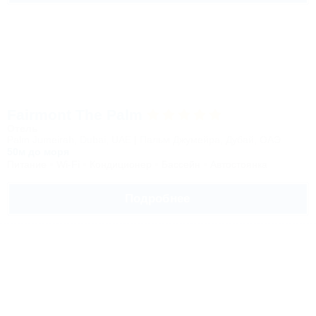
Fairmont The Palm
Отель
Palm Jumeirah, Dubai, UAE | Пальм Джумейра, Дубай, ОАЭ
50м до моря
Питание
Wi-Fi
Кондиционер
Бассейн
Автостоянка
Подробнее