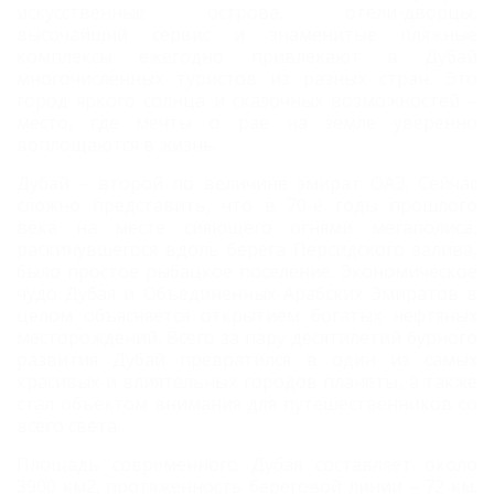
искусственные острова, отели-дворцы,
высочайший сервис и знаменитые пляжные
комплексы ежегодно привлекают в Дубай
многочисленных туристов из разных стран. Это
город яркого солнца и сказочных возможностей –
место, где мечты о рае на земле уверенно
воплощаются в жизнь.
Дубай – второй по величине эмират ОАЭ. Сейчас
сложно представить, что в 70-е годы прошлого
века на месте сияющего огнями мегаполиса,
раскинувшегося вдоль берега Персидского залива,
было простое рыбацкое поселение. Экономическое
чудо Дубая и Объединенных Арабских Эмиратов в
целом объясняется открытием богатых нефтяных
месторождений. Всего за пару десятилетий бурного
развития Дубай превратился в один из самых
красивых и влиятельных городов планеты, а также
стал объектом внимания для путешественников со
всего света.
Площадь современного Дубая составляет около
3900 км2, протяженность береговой линии – 72 км.