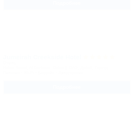
Подробнее
Jumeirah Creekside Hotel
Отель
Rebat Street, Al Garhoud, Dubai || ОАЭ, Дубай, Гархуд
Питание
Wi-Fi
Бассейн
Автостоянка
Подробнее