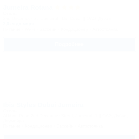
Jumeira Rotana
Отель
2nd December St., Jumeirah, Bur Dubai || ОАЭ, Дубай
2,0км до моря
Питание
Wi-Fi
Бассейн
Кондиционер
Автостоянка
Подробнее
Ibis Styles Dubai Jumeira
Отель
Al Mina Road,2nd December Street, Jumeirah 1 || ОАЭ, Дубаи,
Джумейра
Питание
Кондиционер
Бассейн
Автостоянка