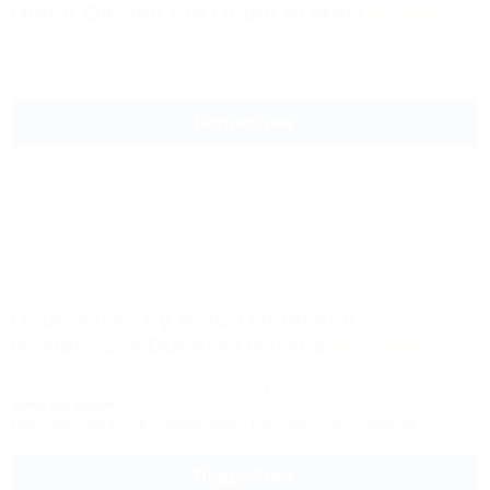
Hilton Garden Inn Dubai Al Mina
Отель
Al Mina Road, Dubai, U.A.E||ОАЭ, Дубай
Питание
Wi-Fi
Кондиционер
Бассейн
Автостоянка
Подробнее
DoubleTree by Hilton Hotel and
Residences Dubai Al Barsha
Отель
Al Barsha Road, Dubai, 72584, UAE | Аль Башра, Дубай, ОАЭ
10км до моря
Питание
Wi-Fi
Кондиционер
Бассейн
Автостоянка
Подробнее