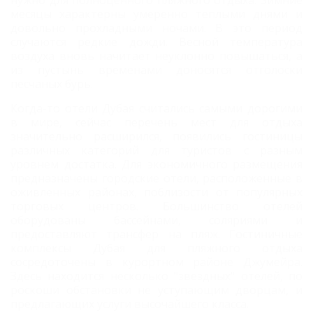
месяцы характерны умеренно теплыми днями и
довольно прохладными ночами. В это период
случаются редкие дожди. Весной температура
воздуха вновь начитает неуклонно повышаться, а
из пустынь временами доносятся отголоски
песчаных бурь.
Когда-то отели Дубая считались самыми дорогими
в мире, сейчас перечень мест для отдыха
значительно расширился, появились гостиницы
различных категорий для туристов с разным
уровнем достатка. Для экономичного размещения
предназначены городские отели, расположенные в
оживленных районах, поблизости от популярных
торговых центров. Большинство отелей
оборудованы бассейнами, соляриями и
предоставляют трансфер на пляж. Гостиничные
комплексы Дубая для пляжного отдыха
сосредоточены в курортном районе Джумейра.
Здесь находится несколько "звездных" отелей, по
роскоши обстановки не уступающим дворцам, и
предлагающих услуги высочайшего класса.