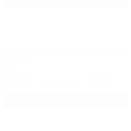
Подробнее
Ramada Plaza Jumeirah Beach Residence
Отель
Jumeirah Beach Residence, Bahar 7 , Dubai, UAE | Джумейра Бич,
Дубай, ОАЭ
200м до моря
Питание
Wi-Fi
Кондиционер
Бассейн
Автостоянка
Подробнее