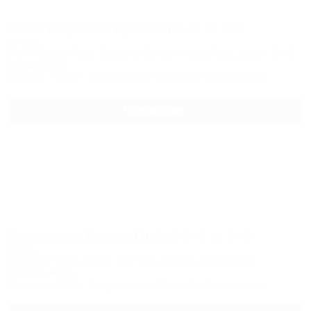
Rose Rayhaan by Rotana
Отель
Sheikh Zayed Road, Dubai, UAE | Шейх-Заед-Роуд, Дубай, ОАЭ
6км до моря
Питание
Wi-Fi
Кондиционер
Бассейн
Автостоянка
Подробнее
Grosvenor House Dubai
Отель
Al Emreef Street, Dubai, UAE | Аль Эмриф, Дубай, ОАЭ
500м до моря
Питание
Wi-Fi
Кондиционер
Бассейн
Автостоянка