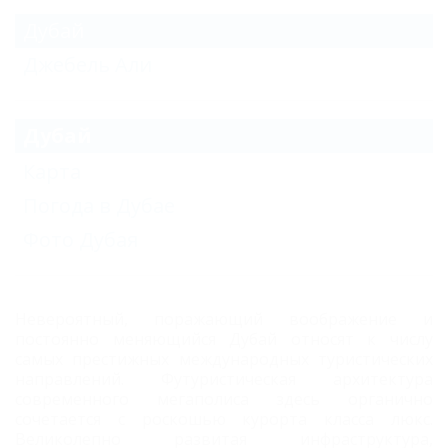
Дубай
Джебель Али
Дубай
Карта
Погода в Дубае
Фото Дубая
Невероятный, поражающий воображение и
постоянно меняющийся Дубай относят к числу
самых престижных международных туристических
направлений. Футуристическая архитектура
современного мегаполиса здесь органично
сочетается с роскошью курорта класса люкс.
Великолепно развитая инфраструктура,