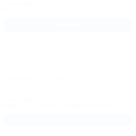
100м до моря
Питание
Кондиционер
Бассейн
Автостоянка
Подробнее
JA Ocean View Hotel
Отель
Jumeirah Beach Residence, The Walk JBR | ОАЭ, Дубай, Жилой
комплекс Джумейра-Бич
100м до моря
Питание
Wi-Fi
Бассейн
Кондиционер
Автостоянка
Подробнее