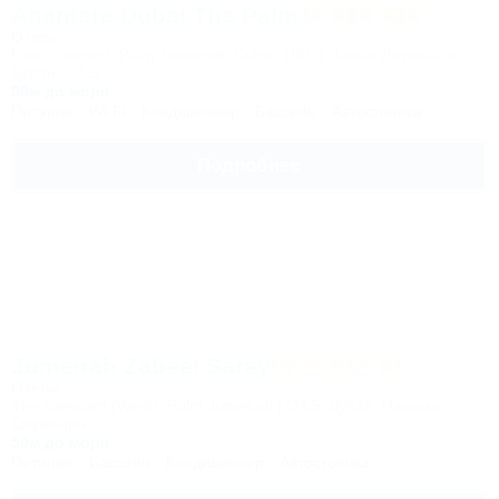
Anantara Dubai The Palm
Отель
East Crescent, Palm Jumeirah, Dubai, UAE | Пальм Джумейра,
Дубай, ОАЭ
50м до моря
Питание
Wi-Fi
Кондиционер
Бассейн
Автостоянка
Подробнее
Jumeirah Zabeel Saray
Отель
The Crescent (West), Palm Jumeirah | ОАЭ, Дубай, Пальма
Джумейра
50м до моря
Питание
Бассейн
Кондиционер
Автостоянка