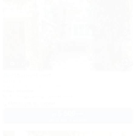
1 / 37
Домашний уют
Коттедж
Крым, Феодосия, пер. Военно-морской, 9
1,0км до моря
Wi-Fi
Кондиционер
Автостоянка
Показать телефон
5 500
руб.
от
до 11 взр. в августе