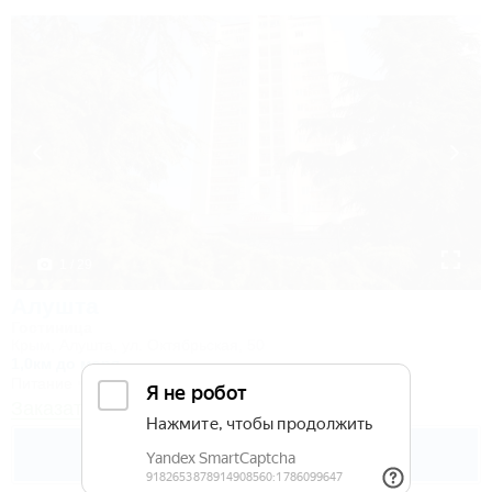
1 / 29
Алушта
Гостиница
Крым, Алушта, ул. Октябрьская, 50
1,0км до моря
Питание
Wi-Fi
Кондиционер
Автостоянка
Заказать звонок
4 200
руб.
от
2 взр. в августе