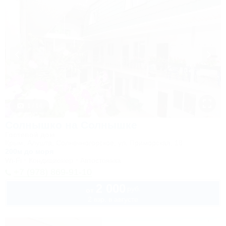
1 / 14
Солнышко на Солнышке
Гостевой дом
Крым, Алушта, Солнечногорское, ул. Приморская, 18
200м до моря
Wi-Fi
Кондиционер
Автостоянка
+7 (978) 869-91-10
2 000
руб.
от
2 взр. в августе