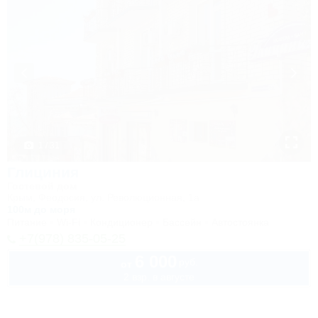
1 / 31
Глициния
Гостевой дом
Крым, Феодосия, ул. Революционная, 1а
100м до моря
Питание
Wi-Fi
Кондиционер
Бассейн
Автостоянка
+7(978) 835-05-25
6 000
руб.
от
2 взр. в августе