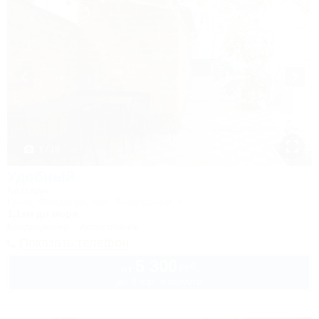
1 / 19
Удобный
Коттедж
Крым, Феодосия, пер. Лысогорный, 4
1,1км до моря
Кондиционер
Автостоянка
Показать телефон
5 300
руб.
от
до 8 взр. в августе