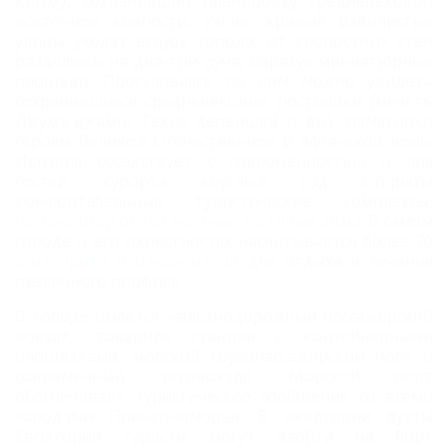
Крыму, сохранивший планировку средневековой
восточной крепости. Узкие, кривые извилистые
улицы уходят вглубь города, от крепостных стен
разделяясь на два-три луча, образуя миниатюрные
площади. Прогуливаясь по ним можно увидеть
сохранившиеся средневековые постройки (мечеть
Джума-джами, Текие дервишей и др.), памятники
героям Великой Отечественной и Афганской войн.
История соседствует с современностью и для
гостей курорта круглый год открыты
комфортабельные туристические комплексы,
гостиницы и отели
,
частные гостевые дома
. В самом
городе и его окрестностях насчитывается более 70
санаториев и пансионатов
для отдыха и лечения
различного профиля.
В городе имеется железнодорожный пассажирский
вокзал, товарная станция с контейнерными
площадками, морской грузопассажирский порт и
современный автовокзал. Морской порт
обеспечивает туристическое сообщение со всеми
городами Причерноморья. В акватории бухты
Евпатории туристы могут взойти на борт