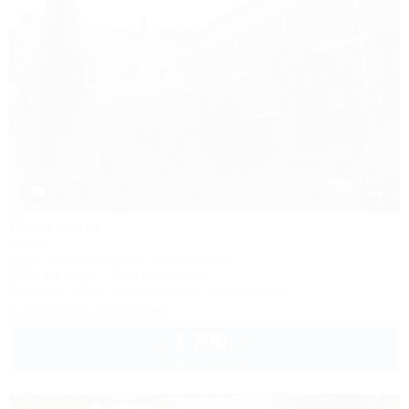
1 / 49
Светлана
Вилла
Крым, Судак, Морское, ул. Гоголя, 5а
700м до моря
15км до центра
Питание
Wi-Fi
Кондиционер
Автостоянка
Показать телефон
1 700
руб.
от
2 взр. в августе