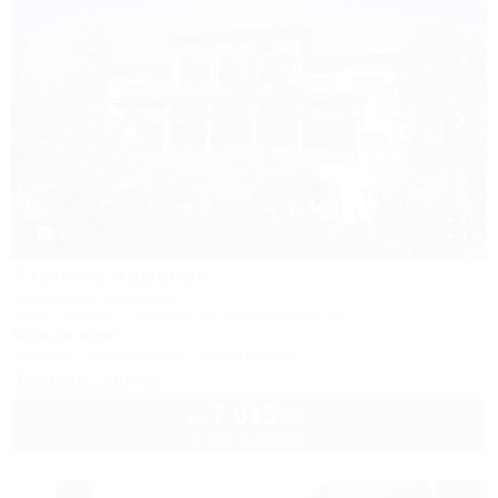
1 / 18
Ателика Карасан
Курортный комплекс
Крым, Алушта, Партенит, ул. Васильченко, 10
500м до моря
Питание
Кондиционер
Автостоянка
Заказать звонок
7 015
руб.
от
2 взр. в августе