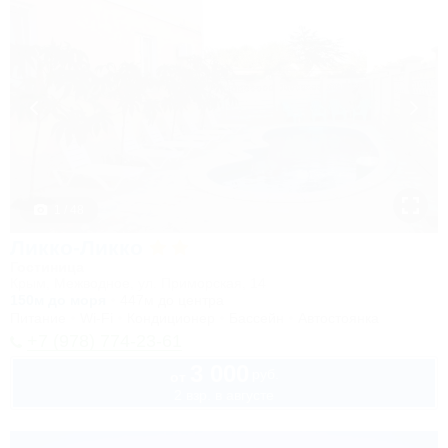
1 / 48
Ликко-Ликко
Гостиница
Крым, Межводное, ул. Приморская, 14
150м до моря
447м до центра
Питание
Wi-Fi
Кондиционер
Бассейн
Автостоянка
+7 (978) 774-23-61
3 000
руб.
от
2 взр. в августе