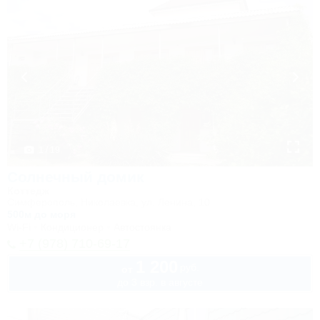
1 / 19
Солнечный домик
Коттедж
Симферополь, Николаевка, ул. Ленина, 10
500м до моря
Wi-Fi
Кондиционер
Автостоянка
+7 (978) 710-69-17
1 200
руб.
от
до 3 взр. в августе