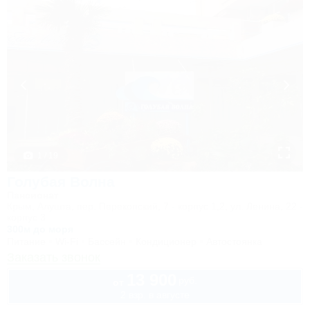
1 / 19
Голубая Волна
Пансионат
Крым, Алушта, пер. Перекопский, 7 - корпус 1,2, ул. Ленина, 22 -
корпус 3
300м до моря
Питание
Wi-Fi
Бассейн
Кондиционер
Автостоянка
Заказать звонок
13 900
руб.
от
2 взр. в августе