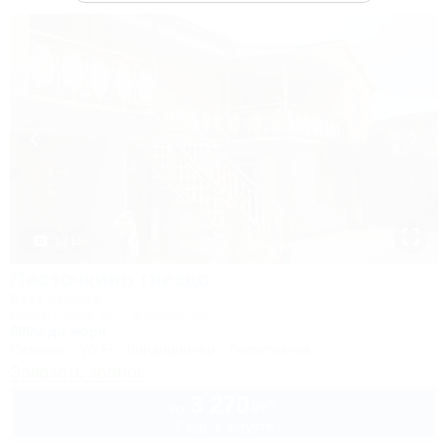
1 / 15
Ласточкино гнездо
База отдыха
Крым, Судак, ул. Гагарина, 55
800м до моря
Питание
Wi-Fi
Кондиционер
Автостоянка
Заказать звонок
3 270
руб.
от
2 взр. в августе