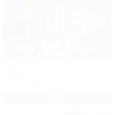
1 / 48
Согдиана
Коттедж
Крым, Симферополь, Николаевка, ул.Чудесная, 2/35
250м до моря
1,1км до центра
Питание
Wi-Fi
Кондиционер
Бассейн
Автостоянка
+7 (978) 944-54-69
4 000
руб.
от
2 взр. в августе