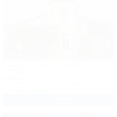
1 / 48
Kasa de Lara (Каса де Лара)
Гостевой дом
Крым, Межводное, пер. Аэрофлотский, 1
100м до моря
Wi-Fi
Кондиционер
Бассейн
Автостоянка
+7 (978) 774-23-61
5 000
руб.
от
2 взр. в августе