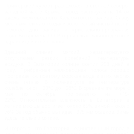
Приморский курорт расположен в степной северо-
западной части Крыма. Город растянулся на 14 км
вдоль мелководного Каламитского залива. Славу
местным пляжам создали золотистый чистый песок,
пологое дно залива и кристально-прозрачная
вода.
Во времена СССР город слыл главной детской
здравницей всей страны.
Здешний климат мягкий, характеризуется
отсутствием резких колебаний температуры
воздуха. В Евпатории солнце светит 258 дней в
году.
Прибрежная мелководная полоса хорошо
прогревается, поэтому морская вода в этих местах
очень теплая. В июле-августе ее температура
колеблется от +23°C до +26°C. В среднем же море с
мая по октябрь прогревается на +15-
22°C.
Относительная влажность в Евпатории в
летние месяцы достигает около 65%, зимой – около
76%. За год обычно выпадает 375 мм осадков. Зимы
здесь теплые и мягкие.
Интересно, что Евпатория - единственный город в