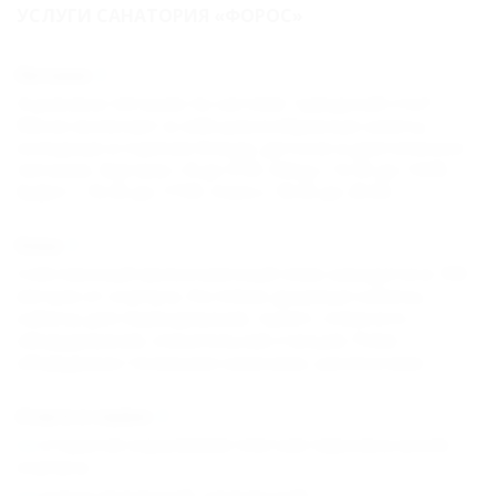
УСЛУГИ САНАТОРИЯ «ФОРОС»
Питание
4-разовое питание по системе "шведский стол".
Меню включает в себя разнообразные салаты,
холодные и горячие блюда, детское и диетическое
питание. Завтрак с 8 до 9.30. Обед с 12.30 до 14.00.
Буфет с 16.30 до 17.00. Ужин с 18.30 до 20.00.
Пляж
Собственный мелкогалечный пляж находится в 100
метрах от корпуса. На пляже душевые кабины,
кабины для переодевания, туалет, пляжного
оборудования, спасательная станция. Пляж
оборудован теневыми навесами, шезлонгами
Услуги и сервис
открытая охраняемая платная парковка возле
корпуса;