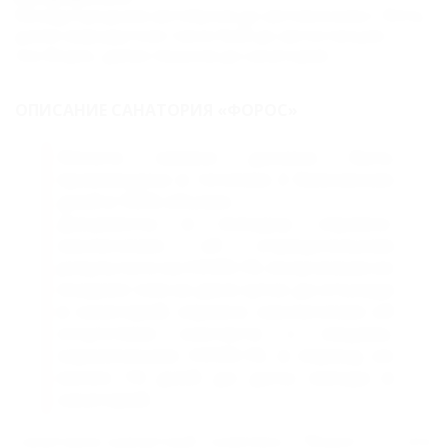
Междугородним автобусом до автовокзала г. Ялта,
далее маршрутное такси №28 до автостанции
пос.Форос, далее пешком до санатория.
ОПИСАНИЕ САНАТОРИЯ «ФОРОС»
Оплата заявки должна быть
произведена в течении 2 банковских
дней в 100% объеме.
Документы в поездку: справка-
заключение об отрицательном
результате на COVID-19, полученная не
позднее чем за двое суток до отъезда
в санаторий; справка -заключение об
отсутствии контакта с лицами,
зараженными COVID-19, в период не
менее 14 дней до даты заезда в
санаторий.
Санаторно-курортный комплекс "Форос" — это