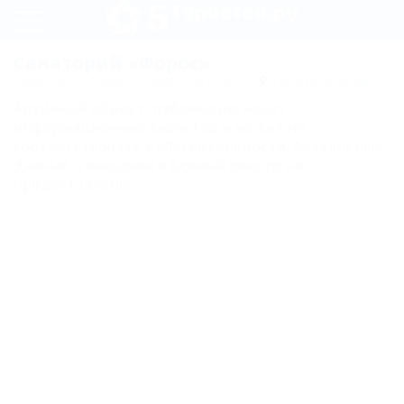
Регистрация
Санаторий «Форос»
Крым, Ялта, Форос, Форосский спуск, 1
Показать на карте
Вход
Архивный объект, публикация носит
информационный характер и может не
Форос
соответствовать действительности. Актуальные
данные о внесении в Единый реестр не
предоставлены.
Лечение
Номера
Эконом
Стандарт
Полулюкс
Люкс
Сюит