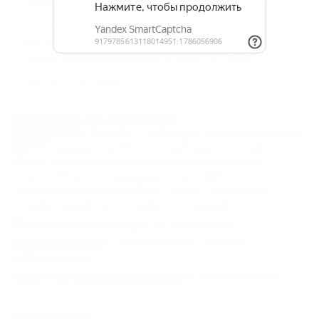
посещение бассейна (в период его работы),
пользование пляжем (включая лежаки),
фитнес-зал, спортзал,
услуги детской комнаты (с 01.07 по 30.09),
доступ к интернету Wi-Fi.
Дополнительная информация:
Документы :
Паспорт, санаторно-курортная карта
(для желающих пройти полный курс лечения).
Детям: оригинал свидетельства о рождении с
отметкой (или вкладышем) о российском
гражданстве для детей (до 14 лет), справка об
эпидемокружении и справка о прививках.
Длительность заезда :
не ограничена
Водоснабжение :
круглосуточно горячая и
холодная вода.
Характер функционирования :
круглогодично.
Как добраться: