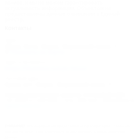
архиве, и мы не можем гарантировать
актуальность информации. Объектом не
предоставлены данные о внесении в Единый
реестр.
Контакты
Адрес:
Крым, Ялта, Форос, Форосский спуск, 1
Показать на карте
Адрес в Интернете:
https://5turistov.ru/san-foros/
Почтовый адрес:
Крым, пгт. Форос, Форосский спуск, 1
Номер реестровой записи: С912025001089
Тип объекта: Санаторий, Статус: Действует. Информация из
Единого реестра
.
ВНИМАНИЕ!
Вся информация предоставлена туроператором. Редакция
портала не несёт ответственность за достоверность представленных
данных.