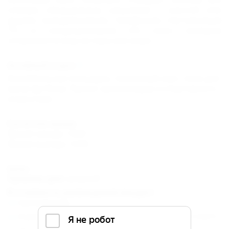
номера оборудованы санузлами с ванной или
душем, холодильником, телефоном, спутниковым
TV и кондиционером. Из окон номеров
открывается вид на горы или море.
Активный отдых
Волейбольная площадка, теннисный корт, поле для
мини-футбола. Прокат велосипедов и спортивного
инвентаря.
Расчетное время
Время заезда: 14:00
Время выезда: 12:00
Цены
Уровень цен:
средний
В стоимость размещения входит:
проживание,
4-разовое питание (по системе "шведский стол"),