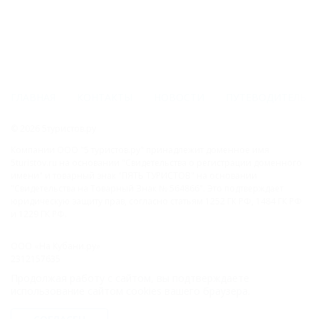
ГЛАВНАЯ
КОНТАКТЫ
НОВОСТИ
ПУТЕВОДИТЕЛЬ
© 2026 5туристов.ру
Компании ООО "5 туристов.ру" принадлежит доменное имя
5turistov.ru на основании "Свидетельства о регистрации доменного
имени" и товарный знак "ПЯТЬ ТУРИСТОВ" на основании
"Свидетельства на Товарный Знак № 564866". Это подтверждает
юридическую защиту прав, согласно статьям 1252 ГК РФ, 1484 ГК РФ
и 1229 ГК РФ.
ООО «На Кубани.ру»
2312157635
1082312013827
Продолжая работу с сайтом, вы подтверждаете
Все права защищены.
использование сайтом cookies вашего браузера.
Присоединяйтесь к нам!