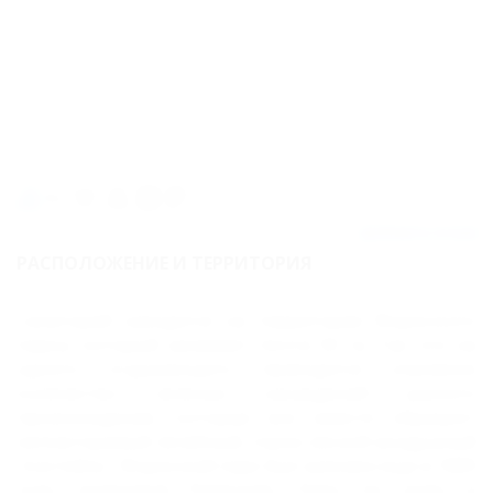
Карта
Отзывы
50м
Добавить отзыв
РАСПОЛОЖЕНИЕ И ТЕРРИТОРИЯ
Санаторий находится на территории Форосского
парка, который занимает почти 50 га. Так что на
одного отдыхающего приходится огромное
количество зеленых насаждений разного
происхождения, которые все вместе образуют
неповторимый лечебный, горно-лесной воздушный
"коктейль". Форосский парк был заложен еще в 1889
году генералом Раевским. Парк по виду и