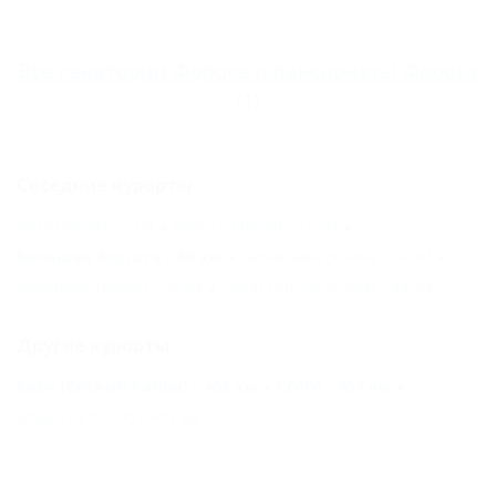
Все
санатории Фороса
и
пансионаты Фороса
(1)
Соседние курорты
Ялта (Крым) - 1 км
Никита (Крым) - 12 км
Большая Алушта - 38 км
Балаклава (Крым) - 74 км
Инкерман (Крым) - 79 км
Севастополь (Крым) - 84 км
Другие курорты
Ейск (Ейский Район) - 403 км
СОЧИ - 457 км
Мацеста (Сочи) - 463 км