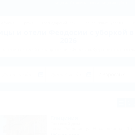
Феодосия: Гостиницы и отели в Феодосии с уборкой в 
Абхазия
Грузия
Краснодарский край
Горнолыжные курорты
Те
ицы и отели Феодосии с уборкой в
2026
гостиниц и отелей по направлению Феодосия. Куда поехать на отд
Сп
Глициния
Гостевой дом
Крым, Феодосия, ул. Революционная, 1а