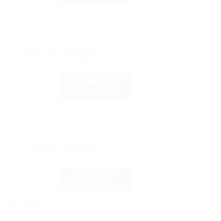
рте
Показать телефон
5 000
руб.
от
2 взр. в августе
нка
рте
Показать телефон
3 000
руб.
от
2 взр. в августе
Автостоянка