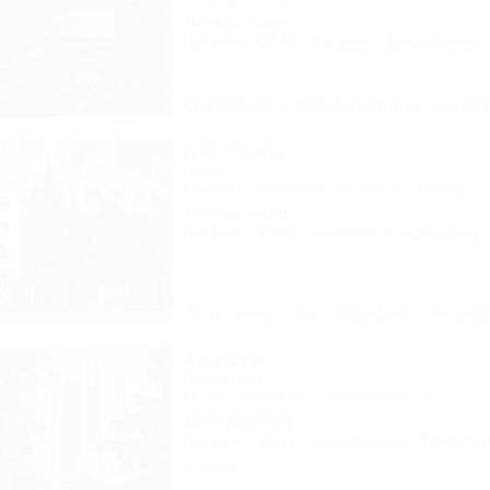
300м до моря
Питание
Wi-Fi
Бассейн
Кондиционер
Описание
Фотографии
На ка
Серсиаль
Отель
Крым, Ялта, Алупка, ул. Шоссе Свободы, 
300м до моря
Питание
Wi-Fi
Бассейн
Кондиционер
Описание
Фотографии
На ка
Алушта
Гостиница
Крым, Алушта, ул. Октябрьская, 50
1,0км до моря
Питание
Wi-Fi
Кондиционер
Автостоя
1 отзыв