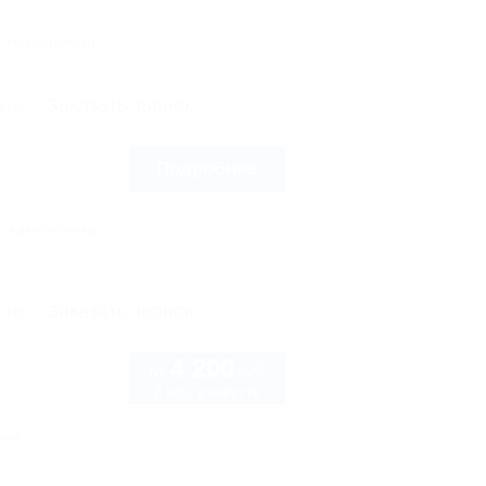
Автостоянка
рте
Заказать звонок
Подробнее
2
Автостоянка
рте
Заказать звонок
4 200
руб.
от
2 взр. в августе
нка