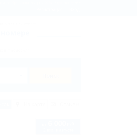
номере - бронирование, цены 2026 - 5туристов.ру
Регистрация
Вход
рмальные источники
 номере
ых в Феодосии?
Поиск
исок
На карте
Отзывы
6 000
руб.
от
2 взр. в августе