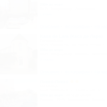
350м до моря
Wi-Fi
Кондиционер
Автостоянка
1 отзыв
Описание
Фотографии
На ка
Kasa de Lara (Каса де Лара)
Гостевой дом
Крым, Межводное, пер. Аэрофлотский, 1
100м до моря
Wi-Fi
Кондиционер
Бассейн
Автостоя
2 отзыва
Описание
Фотографии
На ка
Ликко-Ликко
Гостиница
Крым, Межводное, ул. Приморская, 14
150м до моря
447м до центра
Питание
Wi-Fi
Кондиционер
Бассейн