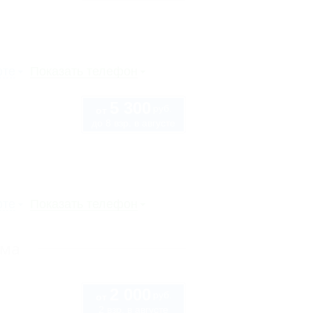
рте
Показать телефон
5 300
руб.
от
до 8 взр. в августе
рте
Показать телефон
ыма
2 000
руб.
от
2 взр. в августе