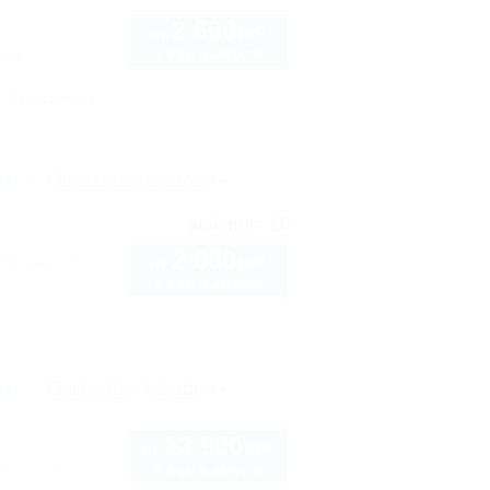
2 600
руб.
от
1 взр. в августе
кая, 4
Автостоянка
рте
Показать телефон
10
рейтинг:
2 000
руб.
орская, 18
от
2 взр. в августе
рте
Показать телефон
13 900
руб.
от
2 взр. в августе
с 1,2, ул.