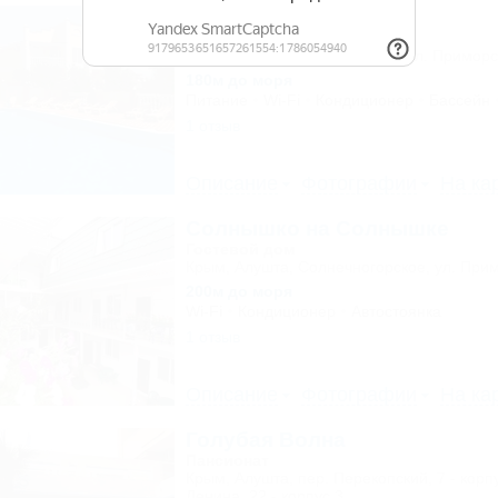
У моря
Гостевой дом
Крым, Евпатория, Береговое, ул. Приморс
180м до моря
Питание
Wi-Fi
Кондиционер
Бассейн
1 отзыв
Описание
Фотографии
На ка
Солнышко на Солнышке
Гостевой дом
Крым, Алушта, Солнечногорское, ул. Прим
200м до моря
Wi-Fi
Кондиционер
Автостоянка
1 отзыв
Описание
Фотографии
На ка
Голубая Волна
Пансионат
Крым, Алушта, пер. Перекопский, 7 - корпу
Ленина, 22 - корпус 3