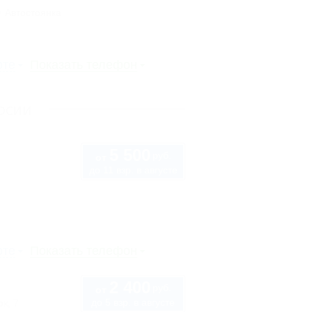
Автостоянка
рте
Показать телефон
осии
5 500
руб.
от
до 11 взр. в августе
рте
Показать телефон
2 400
руб.
от
до 5 взр. в августе
к, 7