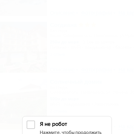
Описание
Фотографии
На ка
Согдиана
Коттедж
Крым, Симферополь, Николаевка, ул.Чуде
250м до моря
1,1км до центра
Питание
Wi-Fi
Кондиционер
Бассейн
1 отзыв
Описание
Фотографии
На ка
Солнечный домик
Коттедж
Симферополь, Николаевка, ул. Ленина, 1
500м до моря
Wi-Fi
Кондиционер
Автостоянка
2 отзыва
Описание
Фотографии
На ка