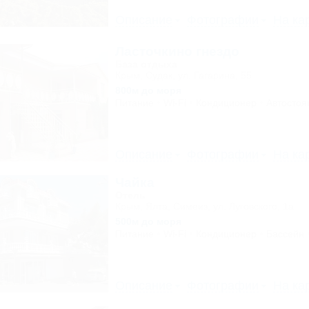
Описание
Фотографии
На ка
Ласточкино гнездо
База отдыха
Крым, Судак, ул. Гагарина, 55
800м до моря
Питание
Wi-Fi
Кондиционер
Автостоя
Описание
Фотографии
На ка
Чайка
Отель
Крым, Ялта, Симеиз, ул. Луговского, 1а
500м до моря
Питание
Wi-Fi
Кондиционер
Бассейн
Описание
Фотографии
На ка