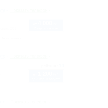
рте
Показать телефон
4 000
руб.
от
2 взр. в августе
сная, 2/35
Автостоянка
рте
Показать телефон
10
рейтинг:
1 200
руб.
0
от
до 3 взр. в августе
рте
Показать телефон