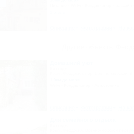
100м до моря
Питание
Wi-Fi
Кондиционер
Бассейн
1 отзыв
Описание
Фотографии
На ка
Другие объекты Феод
Домашний уют
Коттедж
Крым, Феодосия, пер. Военно-морской, 9
1,0км до моря
Wi-Fi
Кондиционер
Автостоянка
Описание
Фотографии
На ка
Для семейного отдыха
Коттедж
Крым, Феодосия, Военно-морской переуло