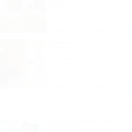
1,0км до моря
Wi-Fi
Кондиционер
Автостоянка
Описание
Фотографии
На ка
Удобный
Коттедж
Крым, Феодосия, пер. Лысогорный, 4
1,1км до моря
Кондиционер
Автостоянка
Описание
Фотографии
На ка
Другие объекты Кр
Sofi Gold (Софи Голд)
Гостевой дом
Крым, Алушта, ул. Слуцкого, 36