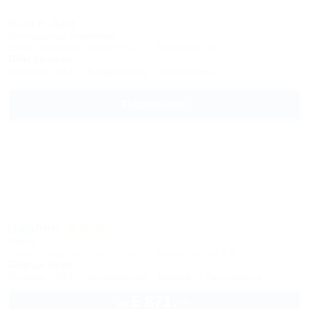
Юнге Арт
Коттеджный комплекс
Крым, Феодосия, Коктебель, ул. Арматлукская, 2г
100м до моря
Питание
Wi-Fi
Кондиционер
Автостоянка
Подробнее
Нарлен
Отель
Крым, Феодосия, Коктебель, ул. Арматлукская 2-Б
300м до моря
Питание
Wi-Fi
Кондиционер
Бассейн
Автостоянка
5 871
руб.
от