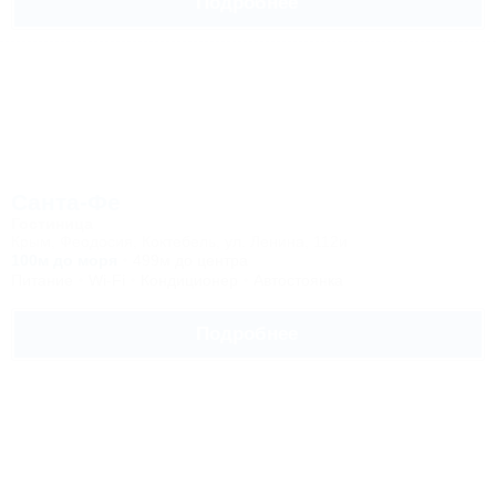
Подробнее
Санта-Фе
Гостиница
Крым, Феодосия, Коктебель, ул. Ленина, 112и
100м до моря
499м до центра
Питание
Wi-Fi
Кондиционер
Автостоянка
Подробнее