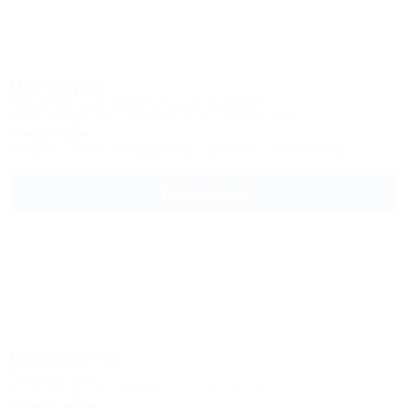
Приморье
Туристско-оздоровительный комплекс
Крым, Феодосия, п. Коктебель, ул. Ленина, 124
50м до моря
Питание
Wi-Fi
Кондиционер
Бассейн
Автостоянка
Подробнее
Самоцветы
Гостевой дом
Крым, Феодосия, Коктебель, ул. Курортная, 3
800м до моря