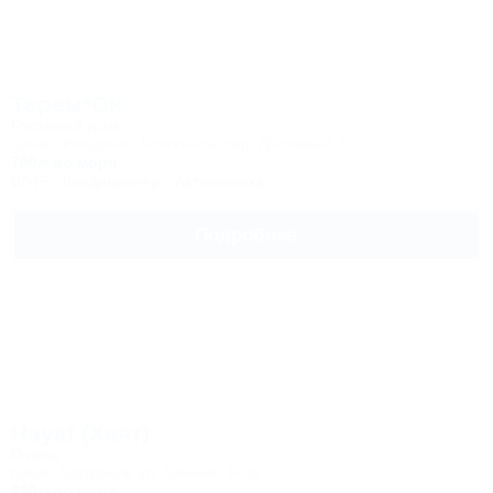
Терем*ОК
Гостевой дом
Крым, Феодосия, Коктебель, пер. Долинный, 6
700м до моря
Wi-Fi
Кондиционер
Автостоянка
Подробнее
Hayat (Хаят)
Отель
Крым, Коктебель ул. Ленина, 143a
350м до моря