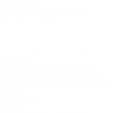
Другие курорты
Ейск (Ейский Район) - 304 км
СОЧИ - 388 км
Красная Поляна - 425 км
ГЛАВНАЯ
КОНТАКТЫ
НОВОСТИ
ПУТЕВОДИТЕЛЬ
© 2026 5туристов.ру
Компании ООО "5 туристов.ру" принадлежит доменное имя
5turistov.ru на основании "Свидетельства о регистрации доменного
имени" и товарный знак "ПЯТЬ ТУРИСТОВ" на основании
"Свидетельства на Товарный Знак № 564866". Это подтверждает
юридическую защиту прав, согласно статьям 1252 ГК РФ, 1484 ГК РФ
и 1229 ГК РФ.
ООО «На Кубани.ру»
2312157635
1082312013827