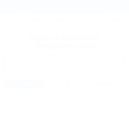
Фильтры и сортировка
Главная
ТУРЦИЯ
КРЫМ
АБХАЗИЯ
ГРУЗИЯ
КРАСНОДАРС
Регистрация
Отдых в Коктебеле
Вход
(Феодосия) 2026
Дата заезда
Дата выезда
Список
На карте
Отзывы