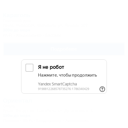
Караголь
Гостевой дом
Крым, Феодосия, Коктебель, ул. Ленина, 102
300м до моря
Wi-Fi
Кондиционер
Бассейн
Подробнее
Ориентал
Отель
Крым, Феодосия, Коктебель, ул. Десантников, 5
150м до моря
Питание
Wi-Fi
Кондиционер
Автостоянка