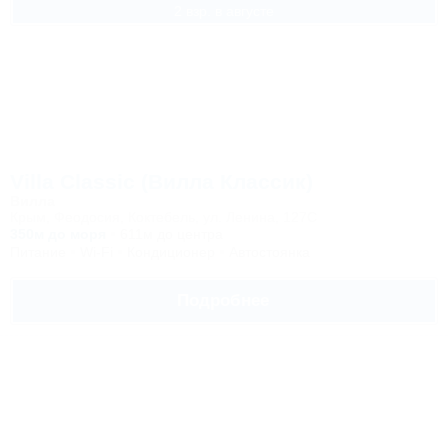
2 взр. в августе
Villa Classic (Вилла Классик)
Вилла
Крым, Феодосия, Коктебель, ул. Ленина, 127С
350м до моря
611м до центра
Питание
Wi-Fi
Кондиционер
Автостоянка
Подробнее