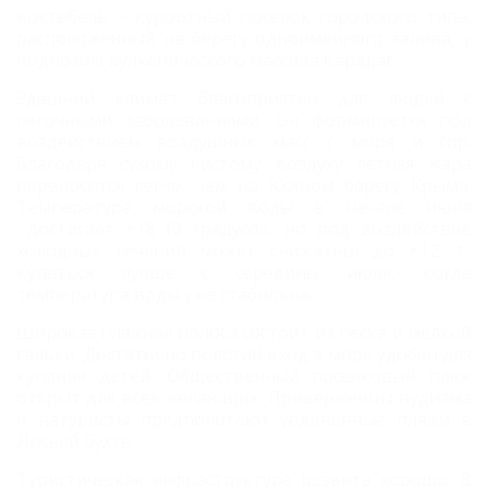
Коктебель – курортный поселок городского типа,
расположенный на берегу одноименного залива, у
подножия вулканического массива Карадаг.
Здешний климат благоприятен для людей с
легочными заболеваниями. Он формируется под
воздействием воздушных масс с моря и гор.
Благодаря сухому чистому воздуху летняя жара
переносится легче, чем на Южном берегу Крыма.
Т
емпература морской воды в
начале июня
достигает +18-19 градусов, но под воздействие
холодных течений может снижаться до +12º C.
Купаться лучше с середины июля, когда
температура воды уже стабильна.
Широкая пляжная полоса состоит из песка и мелкой
гальки. Достаточно пологий вход в море удобен для
купания детей. Общественный поселковый пляж
открыт для всех желающих.
Приверженцы нудизма
и натуристы предпочитают уединенные пляжи в
Лисьей бухте.
Туристическая инфраструктура развита хорошо. В