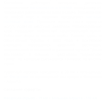
Коктебеле действуют несколько десятков
современных
пансионатов и отелей
, неподалеку от
побережья расположены базы отдыха. Размещение
на любой вкус и кошелек предлагают
частные
гостевые дома
. Провести время гости курорта
могут, посетив местный а
квапарк. Разнообразные
кафе порадуют любителей национальной кухни.
Работают бары и ночные клубы.
Развит здесь и
событийный туризм: с 2003 года в Коктебеле
ежегодно проводится весенний фестиваль
современной этнической и джазовой музыки "Джаз
Коктебель". А осенью - фестиваль "Бархатное
танго", на которые съезжаются тангерос из многих
стран.
Куротный поселок находится в 20 км к юго-западу
от
Феодосии
на приморской автодороге Феодосия
– Алушта.
Соседние курорты
Феодосия (Крым) - 19 км
Большая Алушта - 110 км