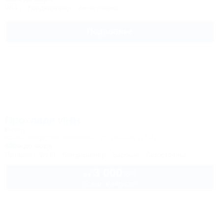
Wi-Fi
Кондиционер
Автостоянка
Подробнее
Прохлада ИНН
Отель
Крым, Феодосия, Коктебель, ул. Ленина 125-Л
400м до моря
Питание
Wi-Fi
Кондиционер
Бассейн
Автостоянка
3 000
руб.
от
2 взр. в августе