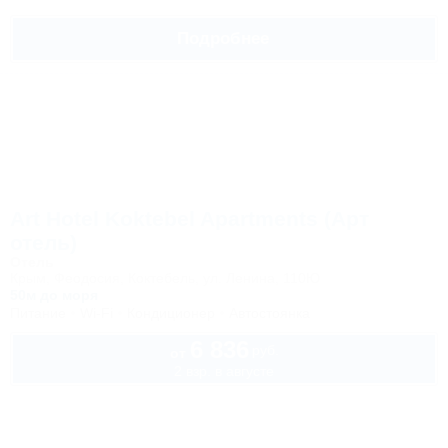
Подробнее
Art Hotel Koktebel Apartments (Арт
отель)
Отель
Крым, Феодосия, Коктебель, ул. Ленина, 110Ю
50м до моря
Питание
Wi-Fi
Кондиционер
Автостоянка
6 836
руб.
от
2 взр. в августе