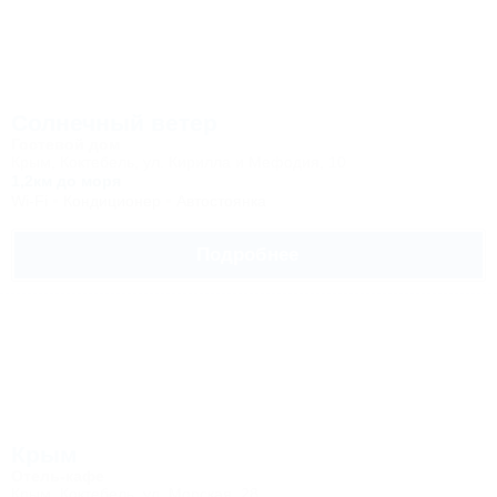
Солнечный ветер
Гостевой дом
Крым, Коктебель, ул. Кирилла и Мефодия, 10
1,2км до моря
Wi-Fi
Кондиционер
Автостоянка
Подробнее
Крым
Отель-кафе
Крым, Коктебель, ул. Морская, 28