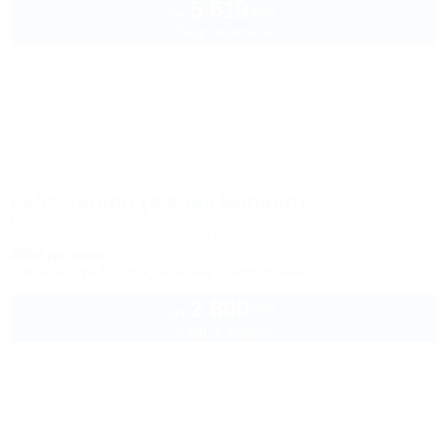
5 519
руб.
от
2 взр. в августе
Feliz Verano (Фелиз Верано)
Отель
Крым, Коктебель, ул. Ленина 125с
300м до моря
Питание
Wi-Fi
Кондиционер
Автостоянка
2 800
руб.
от
2 взр. в августе