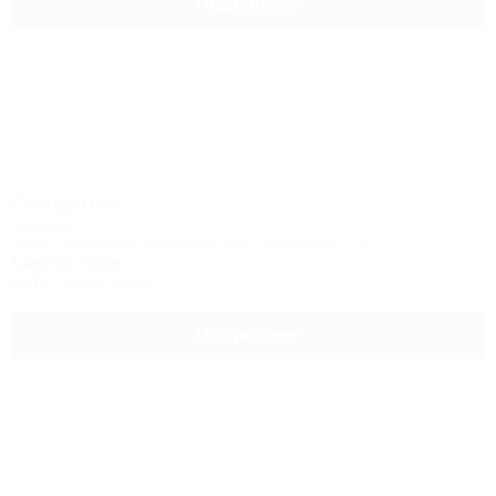
Подробнее
Глициния
Усадьба
Крым, Феодосия, Коктебель, пер. Долинный, 11е
1,0км до моря
Wi-Fi
Автостоянка
Подробнее