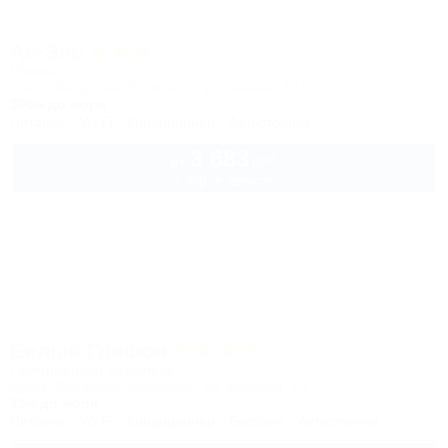
Ас-Эль
Отель
Крым, Феодосия, Коктебель, ул. Ленина, 127а
300м до моря
Питание
Wi-Fi
Кондиционер
Автостоянка
3 683
руб.
от
2 взр. в августе
Белый Грифон
Гостиничный комплекс
Крым, Феодосия, Коктебель, ул. Морская, 1А
15м до моря
Питание
Wi-Fi
Кондиционер
Бассейн
Автостоянка