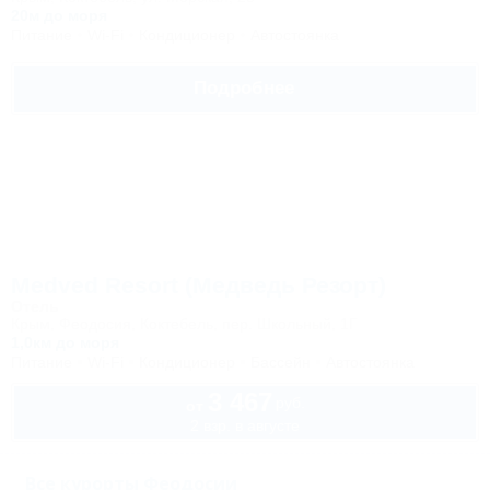
20м до моря
Питание
Wi-Fi
Кондиционер
Автостоянка
Подробнее
Medved Resort (Медведь Резорт)
Отель
Крым, Феодосия, Коктебель, пер. Школьный, 1Г
1,0км до моря
Питание
Wi-Fi
Кондиционер
Бассейн
Автостоянка
3 467
руб.
от
2 взр. в августе
Все курорты Феодосии