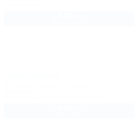
Питание
Кондиционер
Бассейн
Автостоянка
5 200
руб.
от
2 взр. в августе
Cristal (Кристалл)
Отель
Крым, Феодосия, Коктебель, ул. Ленина, д. 125 Л-М
300м до моря
Питание
Кондиционер
Бассейн
Автостоянка
3 500
руб.
от
2 взр. в августе