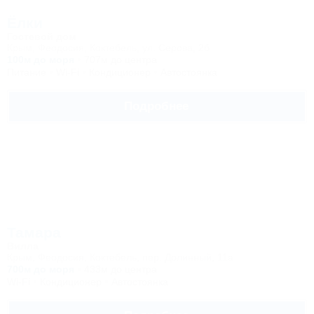
Ёлки
Гостевой дом
Крым, Феодосия, Коктебель, ул. Серова, 2б
100м до моря
707м до центра
Питание
Wi-Fi
Кондиционер
Автостоянка
Подробнее
Тамара
Вилла
Крым, Феодосия, Коктебель, пер. Долинный, 11а
700м до моря
433м до центра
Wi-Fi
Кондиционер
Автостоянка