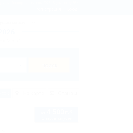
 у моря - бронирование, цены 2026 - 5туристов.ру
Регистрация
Вход
рмальные источники
2026
 в Гаграх?
Поиск
исок
На карте
Отзывы
4 500
руб.
от
1 взр. в августе
нка