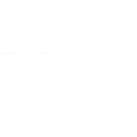
рте
Заказать звонок
Архив
аздники
Гости
йские
На двоих
(2)
аздники
(2)
На троих
(2)
 (Сочи) - 43 км