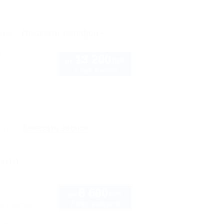
рте
Показать телефон
)
13 200
руб.
от
2 взр. в июле
рте
Заказать звонок
азии
8 600
руб.
от
2 взр. в августе
е ущелье)