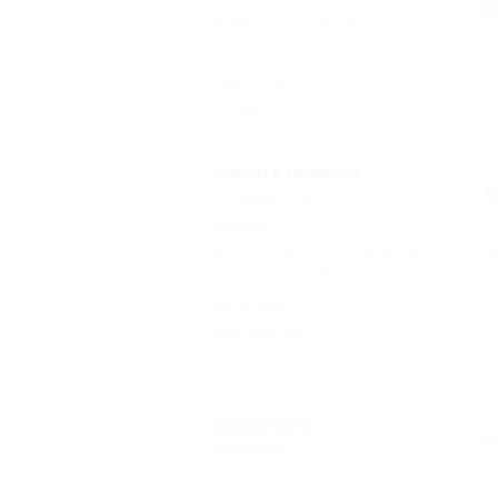
Кафе при отеле
(2)
Почта рядом
(1)
Прачечная
(2)
Еще
Услуги в номерах
М
Кондиционер
(2)
Балкон
(2)
А
М
Room-service (заказ блюд и
напитков в номер)
(1)
И
Мини-бар
(1)
И
Ав
Вентилятор
(1)
Еще
Звездность
С
Без звезд
(2)
Л