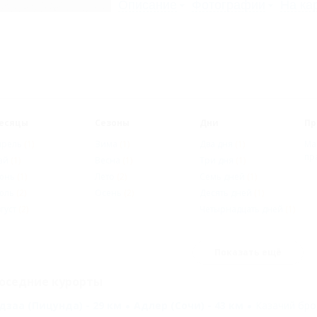
Описание
Фотографии
На ка
есяцы
Сезоны
Дни
Пр
прель
(1)
Зима
(1)
Два дня
(1)
Ма
пр
ай
(1)
Весна
(1)
Три дня
(1)
юнь
(1)
Лето
(2)
Семь дней
(1)
юль
(2)
Осень
(2)
Десять дней
(1)
густ
(2)
Четырнадцать дней
(1)
Показать ещё
оседние курорты
дзаа (Пицунда) - 29 км
Адлер (Сочи) - 43 км
Казачий брод