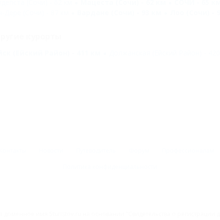
удепста (Сочи) - 62 км
Мацеста (Сочи) - 62 км
СОЧИ - 65 к
ч-Дере (Сочи) - 87 км
Вардане (Сочи) - 93 км
Лоо (Сочи) - 
ругие курорты
йск (Ейский Район) - 411 км
Должанская (Ейский Район) - 420
Контакты
Новости
Путеводитель
Форум
Профессионалам
Политика конфиденциальности
 доменное имя 5turistov.ru на основании "Свидетельства о регистрации