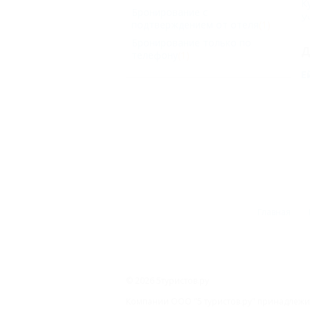
К
Бронирование с
У
подтверждением от отеля
(1)
Бронирование только по
Д
телефону
(1)
Е
Главная
© 2026 5туристов.ру
Компании ООО "5 туристов.ру" принадлежит