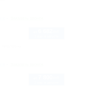
нка
рте
Заказать звонок
6 682
руб.
от
2 взр. в августе
Автостоянка
рте
Заказать звонок
7 800
руб.
от
2 взр. в августе