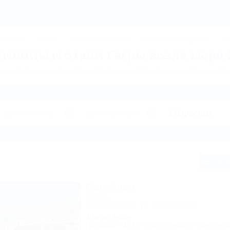
Гагра: Гостиницы и отели в Гаграх
Абхазия
Грузия
Краснодарский край
Горнолыжные курорты
Те
тиницы и отели Гагры возле моря 
ние гостиниц и отелей по направлению Гагра. Куда поехать на отдых
Сп
Посейдон
Отель
Абхазия, Гагра, ул. Абазгаа, 48а
10м до моря
Питание
Wi-Fi
Кондиционер
Автостоя