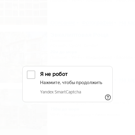
Питание
Wi-Fi
Кондиционер
Автостоя
Описание
Фотографии
На ка
Эвкалиптовая Роща
Пансионат
Абхазия, Сухум, Кындыг
20м до моря
Питание
Wi-Fi
Кондиционер
Бассейн
Описание
Фотографии
На ка
Guma (Гума)
Отель
Абхазия, Пицунда, Лидзавское шоссе, 1
750м до моря
Wi-Fi
Кондиционер
Автостоянка