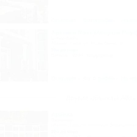
Описание
Фотографии
На ка
Apsuana Rose (Апсуана Роуз
Бутик-отель
Абхазия, Гагра, ул. Апсха Леона, 33
50м до моря
Питание
Wi-Fi
Кондиционер
Описание
Фотографии
На ка
Другие объекты Абх
Арбика
Пансионат
Абхазия, Гудаута, Амжыкхуа (Монашенско
20м до моря