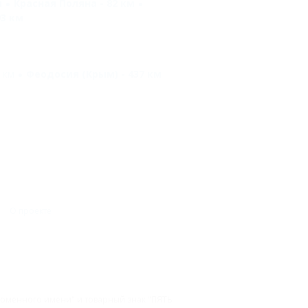
м
Красная Поляна - 82 км
93 км
 км
Феодосия (Крым) - 437 км
О проекте
 доменного имени" и товарный знак "ПЯТЬ