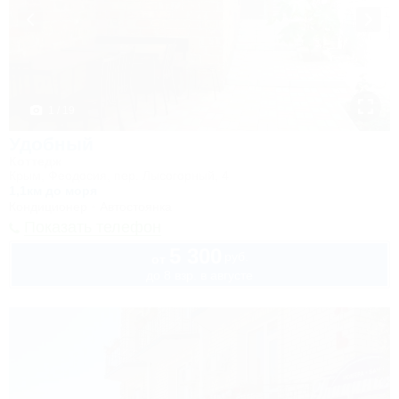
1 / 19
Удобный
Коттедж
Крым, Феодосия, пер. Лысогорный, 4
1,1км до моря
Кондиционер
Автостоянка
Показать телефон
5 300
руб.
от
до 8 взр. в августе