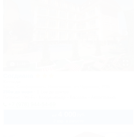
1 / 48
Согдиана
Коттедж
Крым, Симферополь, Николаевка, ул.Чудесная, 2/35
250м до моря
1,1км до центра
Питание
Wi-Fi
Кондиционер
Бассейн
Автостоянка
+7 (978) 944-54-69
4 000
руб.
от
2 взр. в августе