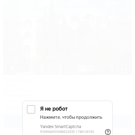
1 / 18
Серсиаль
Отель
Крым, Ялта, Алупка, ул. Шоссе Свободы, 2
300м до моря
Питание
Wi-Fi
Бассейн
Кондиционер
Автостоянка
Заказать звонок
Подробнее