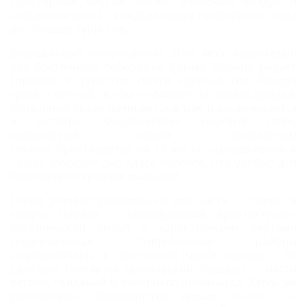
просторные чистые пляжи, целебный воздух и
невысокие цены с каждым годом привлекают сюда
все больше туристов.
Благодатный микроклимат этих мест характерен
для Восточного побережья Крыма. Солнце радует
горожан и туристов почти круглый год. Воздух
сухой и чистый, летом не бывает затяжных дождей.
Купальный сезон начинается в мае и заканчивается
в октябре. Феодосийских морской пляж,
знаменитый
своим золотистым
песком,
простирается на 15 км по направлению к
Керчи
. Морское дно здесь пологое, что удобно для
безопасного купания малышей.
Город условно разделен на две части – старую и
новую. Первая – своеобразный архитектурно-
исторический музей с характерными чертами
средневековья. Современные районы
сосредоточены в восточной части города. Ее
центром считается приморский бульвар – место
встреч, свиданий и вечернего променада. Здесь же
расположено большинство новых
отелей и