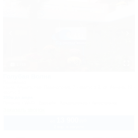
1 / 19
Голубая Волна
Пансионат
Крым, Алушта, пер. Перекопский, 7 - корпус 1,2, ул. Ленина, 22 -
корпус 3
300м до моря
Питание
Wi-Fi
Бассейн
Кондиционер
Автостоянка
Заказать звонок
13 900
руб.
от
2 взр. в августе