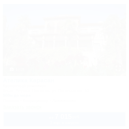
1 / 18
Ателика Карасан
Курортный комплекс
Крым, Алушта, Партенит, ул. Васильченко, 10
500м до моря
Питание
Кондиционер
Автостоянка
Заказать звонок
7 015
руб.
от
2 взр. в августе