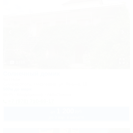
1 / 19
Солнечный домик
Коттедж
Симферополь, Николаевка, ул. Ленина, 10
500м до моря
Wi-Fi
Кондиционер
Автостоянка
+7 (978) 710-69-17
1 200
руб.
от
до 3 взр. в августе