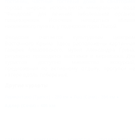
гостиниц
,
частные гостевые дома
. В
санаториях
города широко используется минеральная вода
"Феодосия" для лечения заболеваний органов
пищеварения. Источник находиться вблизи
населенного пункта, у подножия горы Лысой.
Феодосия считается культурным центром
Восточного Крыма. Здесь расположены картинная
галерея Айвазовского, музей Александра Грина,
регулярно проводятся выставки и вернисажи. Для
туристов доступно множество экскурсий,
предложения по активному отдыху, прогулки на
катере вдоль побережья.
Другие курорты
Лермонтово (Туапсе) - 280 км
Лоо (Сочи) - 366 км
Адлер (Сочи) - 405 км
ГЛАВНАЯ
КОНТАКТЫ
НОВОСТИ
ПУТЕВОДИТЕЛЬ