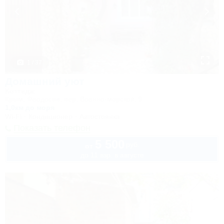
1 / 37
Домашний уют
Коттедж
Крым, Феодосия, пер. Военно-морской, 9
1,0км до моря
Wi-Fi
Кондиционер
Автостоянка
Показать телефон
5 500
руб.
от
до 11 взр. в августе