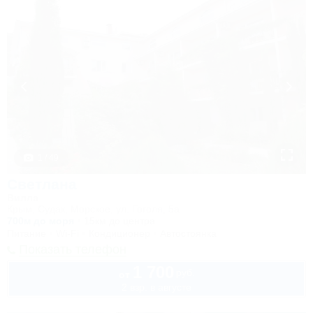
1 / 49
Светлана
Вилла
Крым, Судак, Морское, ул. Гоголя, 5а
700м до моря
15км до центра
Питание
Wi-Fi
Кондиционер
Автостоянка
Показать телефон
1 700
руб.
от
2 взр. в августе