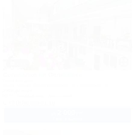
1 / 14
Солнышко на Солнышке
Гостевой дом
Крым, Алушта, Солнечногорское, ул. Приморская, 18
200м до моря
Wi-Fi
Кондиционер
Автостоянка
+7 (978) 869-91-10
2 000
руб.
от
2 взр. в августе