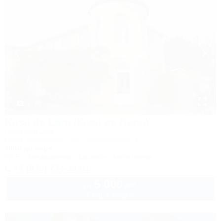
1 / 48
Kasa de Lara (Каса де Лара)
Гостевой дом
Крым, Межводное, пер. Аэрофлотский, 1
100м до моря
Wi-Fi
Кондиционер
Бассейн
Автостоянка
+7 (978) 774-23-61
5 000
руб.
от
2 взр. в августе