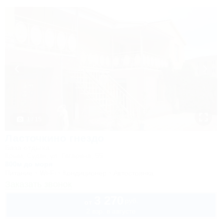
1 / 15
Ласточкино гнездо
База отдыха
Крым, Судак, ул. Гагарина, 55
800м до моря
Питание
Wi-Fi
Кондиционер
Автостоянка
Заказать звонок
3 270
руб.
от
2 взр. в августе