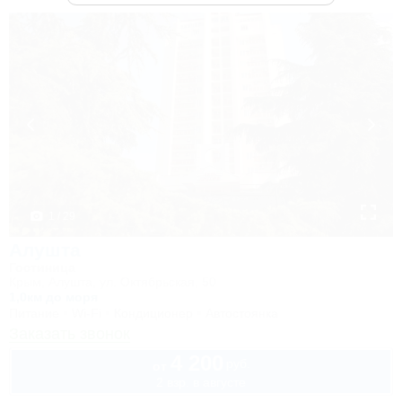
1 / 29
Алушта
Гостиница
Крым, Алушта, ул. Октябрьская, 50
1,0км до моря
Питание
Wi-Fi
Кондиционер
Автостоянка
Заказать звонок
4 200
руб.
от
2 взр. в августе