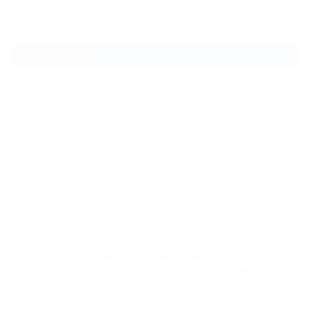
Парки, природа
(1)
Феодосия
Карта
Новости
Погода в Феодосии
Природа Феодосии
Фото Феодосии
Город Феодосия раскинулся амфитеатром на
берегах одноименного залива и на склонах горы
Тепе-Оба, которая примыкает к нему с юго-востока.
Сегодня это популярный климатический и
бальнеогрязевой курорт со множеством здравниц
и современных гостиниц.
Мягкий климат,