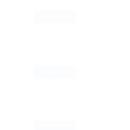
Подробнее
а, 1а
Подробнее
нка
13 800
руб.
от