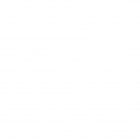
асположен самый величественный храм города — собор Алекса
IX века под руководством итальянского зодчего Мадерни.
юбознательных туристов ждут многочисленные музеи и выстав
опулярные - Национальный музей, дом-музей "Карельское п
сторических парусных кораблей "Полярный Одиссей" и уютный "Д
тдых и развлечения в Петрозаводске
одобрать подходящее жилье на свой вкус может любой турист
азмещения в Петрозаводске есть и "звездные" отели и бюдж
онравятся мини-отели и современные гостевые дома.
аходясь в Петрозаводске стоит хотя бы раз посетить рестор
есов и полей — основа традиционной карельской кулинарии. 
ыбные пироги "калакукку" с начинкой из различных видов речн
имвол Карелии - картофельные пирожки "калитки". Секр
ередаются из поколения в поколение.
амые популярные сувениры на память о путешествии в Петрозав
то материал используют для изготовления шкатулок, традици
расивых картин, часов и даже компьютерных флешек. так
арельская вышивка, сувениры из целебного минерала шунгита.
жегодно Петрозаводск становится местом проведения нескол
естивалей. Летом на Онежском озере проводятся парусные