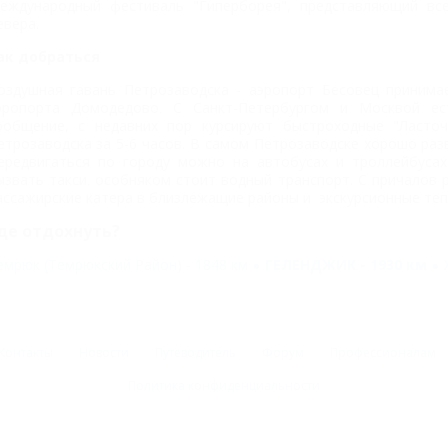
еждународный фестиваль "Гиперборея", представляющий вс
евера.
ак добраться
оздушная гавань Петрозаводска - аэропорт Бесовец принима
эропорта Домодедово. С Санкт-Петербургом и Москвой е
ообщение, с недавних пор курсируют быстроходные "Ласто
етрозаводска за 5-6 часов. В самом Петрозаводске хорошо раз
ередвигаться по городу можно на автобусах и троллейбусах
ызвать такси. особняком стоит водный транспорт. С причалов 
ассажирские катера в близлежащие районы и экскурсионные теп
де отдохнуть?
емрюк (Темрюкский Район) - 1848 км
ГЕЛЕНДЖИК - 1930 км
Контакты
Новости
Путеводитель
Форум
Профессионалам
Политика конфиденциальности