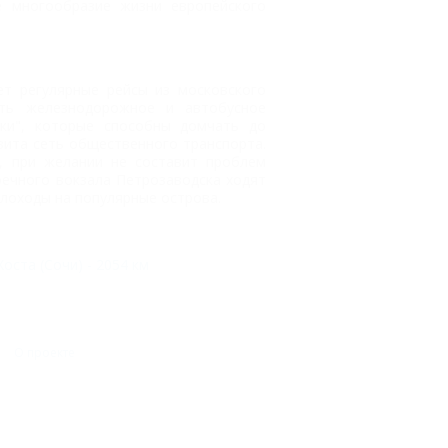
е многообразие жизни европейского
ет регулярные рейсы из московского
сть железнодорожное и автобусное
чки", которые способны домчать до
вита сеть общественного транспорта.
, при желании не составит проблем
речного вокзала Петрозаводска ходят
лоходы на популярные острова.
Хоста (Сочи) - 2054 км
О проекте