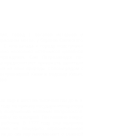
лия, город с богатой историей и
красивом месте, у берегов Онежского
 С юго-запада к городу подступают
воено несколько источников целебной
учреждения. Сам Петрозаводск по-
да предпочитают приезжать ценители
ха на лоне природы. Совсем рядом с
остров-музей Кижи и водопад Кивач,
ров.
и еще в шестом тысячелетии до н. э.
 году по приказу государя-императора
д, получивший название Петровского.
ойну со Швецией. Постепенно вокруг
рабочие. В 1777 году она получила
время не пощадило первоначальную
сти до сих пор напоминают о славной