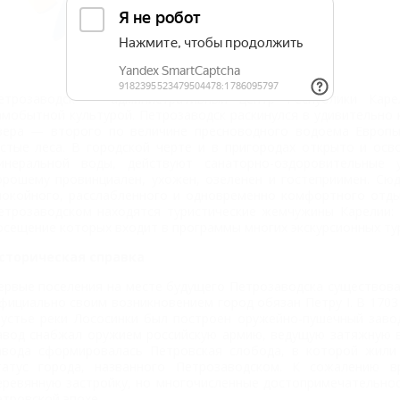
Описание
На карте
етрозаводск — административный центр Республики Каре
амобытной культурой. Петрозаводск раскинулся в удивительно 
зера — второго по величине пресноводного водоема Европы.
устые леса. В городской черте и в пригородах открыто и ос
инеральной воды, действуют санаторно-оздоровительные 
орошему провинциален, ухожен, озеленен и гостеприимен. Сю
покойного, расслабленного и одновременно комфортного отды
етрозаводском находятся туристические жемчужины Карелии: 
осещение которых входит в программы многих экскурсионных ту
сторическая справка
ервые поселения на месте будущего Петрозаводска существовал
фициально своим возникновением город обязан Петру I. В 1703
 устье реки Лососинки был построен оружейно-пушечный заво
авод снабжал оружием российскую армию, ведущую затяжную в
авода сформировалась Петровская слобода, в которой жили 
татус города, названного Петрозаводском. К сожалению 
еревянную застройку, но многочисленные достопримечательно
етровской эпохе.