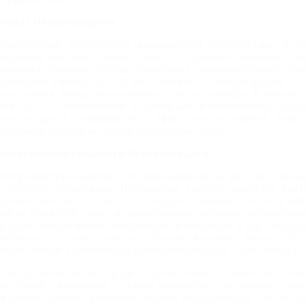
лимат Петрозаводска
лиматические особенности приравнивают Петрозаводск к рай
меренный континентальный климат, с долгими снежными зи
апризная северная погода характерна преимущественно па
ерепадами температур. Летом возможны затяжные дожди, а о
езкие ветра. Заморозки начинаются уже в сентябре. В январе 
иже 30°C. Непривычным к северным климатическим особе
етрозаводск в середине лета. При этом не лишним будет 
тепленной курткой на случай прохладной погоды.
остопримечательности Петрозаводска
 Петрозаводске выделяют 29 микрорайонов, но для туристов на
 Онежская набережная. Набережную считают визитной карто
тдыхать жители и гости Петрозаводска. Привлекательность на
иде на Онежское озеро, и удивительном собрании оригинальных
ородами-побратимами: американцы преподнесли в дар Петроза
Тюбингенское панно", шведы – "Дерево желаний", финны – "Вол
азбит скверик с памятником основателю города - царю Петру I.
 центральной части города сосредоточены главные достопри
ультурные учреждения, а также множество ресторанов, закус
агазинов. Самыми красивыми улицами Петрозаводска считаются 