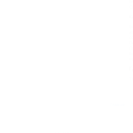
М
С
К
В
а
с
П
П
в
п
Г
Т
Главная