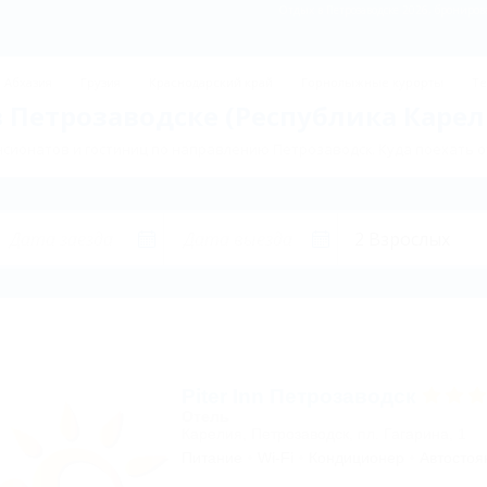
Отдых в Петрозаводске 2026, брониров
Абхазия
Грузия
Краснодарский край
Горнолыжные курорты
Те
 Петрозаводске (Республика Карел
сионатов и гостиниц по направлению Петрозаводск. Куда поехать 
Piter Inn Петрозаводск
Отель
Карелия, Петрозаводск, пл. Гагарина, 1
Питание
Wi-Fi
Кондиционер
Автостоя