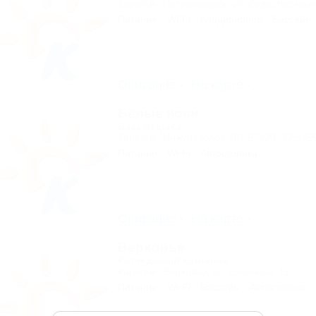
Карелия, Петрозаводск, ул. Судостроител
Питание
Wi-Fi
Кондиционер
Бассейн
Описание
На карте
Белые ночи
База отдыха
Карелия, Инжунаволок, (61.57429, 32.575
Питание
Wi-Fi
Автостоянка
Описание
На карте
Верховье
Коттеджный комплекс
Карелия, Верховье, ул. Биричево, 11
Питание
Wi-Fi
Бассейн
Автостоянка