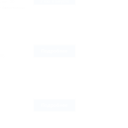
2 взр. в августе
ьная, 30
Автостоянка
Подробнее
99)
Подробнее