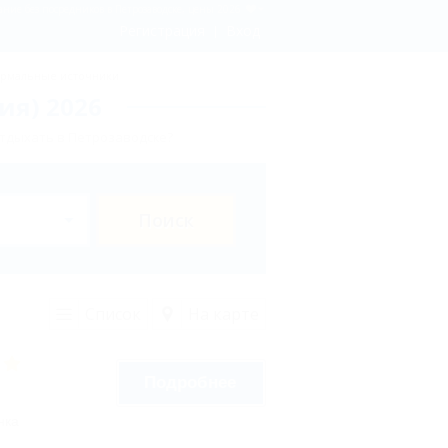
ание без посредников в Петрозаводске, цены 2026
Регистрация
Вход
рмальные источники
ия) 2026
отдыхать в Петрозаводске?
Поиск
Список
На карте
Подробнее
нка