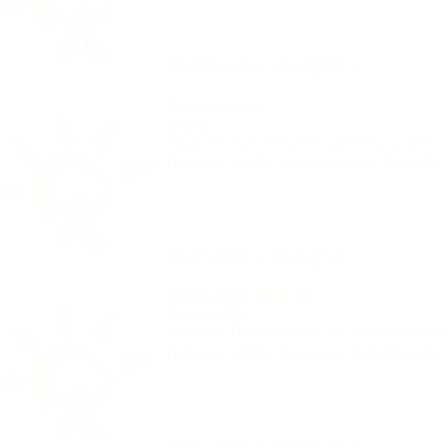
Описание
На карте
Калевала
Отель
Карелия, Прионежский район, Косалма
Питание
Wi-Fi
Кондиционер
Бассейн
Описание
На карте
Карелия
Отель&SPA
Карелия, Петрозаводск, ул. Набережная 
Питание
Wi-Fi
Бассейн
Автостоянка
Описание
На карте