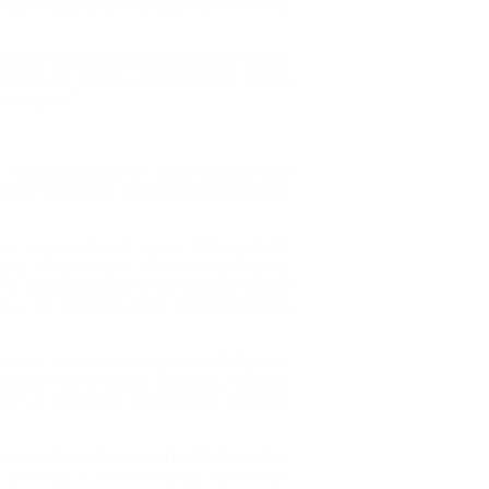
ндра Невского, возведенный в начале
очные галереи Петрозаводска. Самые
одворье", музей действующих копий
ом куклы".
. В зависимости от цели поездки для
етные хостелы. Ценителям уединения
ан национальной кухни. Дары морей,
Здесь обязательно стоит попробовать
ой и озерной рыбы и гастрономический
еты их правильного приготовления
одск - изделия из карельской березы.
онных магнитиков, брелков, посуды,
же у туристов пользуется спросом
ьких музыкальных и этнографических
 регаты, а зимой город принимает