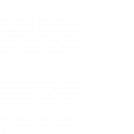
онам Крайнего Севера. Здесь царит
мами и коротким прохладным летом.
смурными днями, частыми и резкими
сень приносит с собой юго-западные
столбик термометра порой опускается
нностям туристам лучше посещать
запастись надежной ветровкой или
ибольший интерес представляет центр
чкой города, здесь любят гулять и
бережной заключается в великолепном
 памятников и скульптур, подаренных
водску стальных "Рыбаков", немцы –
ну жизни" и т.д. В конце набережной
мечательности, административные и
очных, развлекательных заведений и
проспекты Ленина и Маркса. В центре