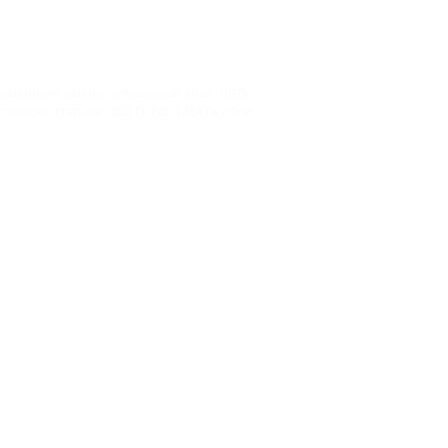
 доменного имени" и товарный знак "ПЯТЬ
гласно статьям 1252 ГК РФ, 1484 ГК РФ и