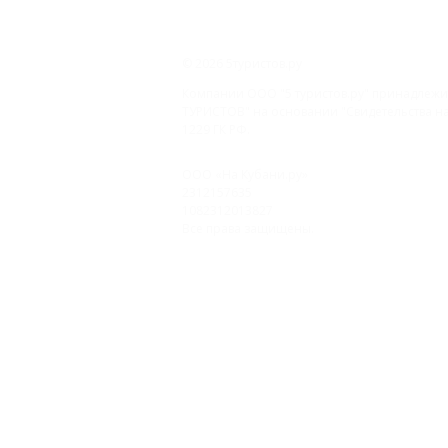
© 2026 5туристов.ру
Компании ООО "5 туристов.ру" принадлежит
ТУРИСТОВ" на основании "Свидетельства на 
1229 ГК РФ.
ООО «На Кубани.ру»
2312157635
1082312013827
Все права защищены.