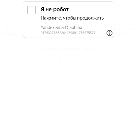
 доменное имя 5turistov.ru на основании "Свидетельства о регистрации
Товарный Знак № 564866". Это подтверждает юридическую защиту прав, со
Присоединяйтесь к нам!