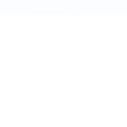
 отдых - Отдых круглый год - Спецпредложения
Регистрация
Вход
го Озера"
Семейный отдых
,
Экскурсионный отдых
О проекте