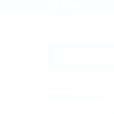
Турция
Крым
Отды
Бронирование отеле
Все курорты Ростовской
С
области
К
Батайск
Г
Таганрог
(1)
Ростов-на-Дону
Д