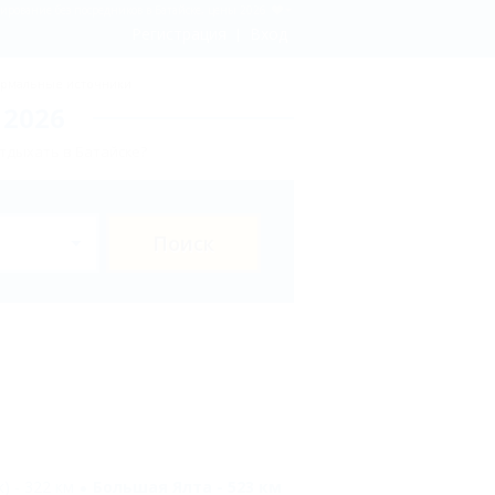
ирование без посредников в Батайске, цены 2026
Регистрация
Вход
рмальные источники
 2026
тдыхать в Батайске?
Поиск
) - 322 км
Большая Ялта - 523 км