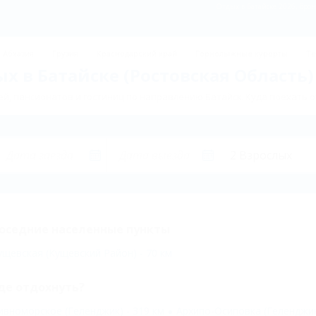
Отдых в Батайске 2026, брон
Абхазия
Грузия
Краснодарский край
Горнолыжные курорты
Те
х в Батайске (Ростовская Область)
й, пансионатов и гостиниц по направлению Батайск. Куда поехать о
оседние населенные пункты
ущевская (Кущевский Район) - 70 км
де отдохнуть?
ивноморское (Геленджик) - 319 км
Архипо-Осиповка (Геленджик