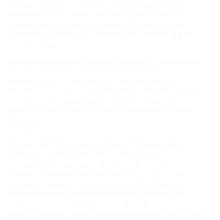
волшебные места по-достоинству оценила и
императорская семья. За непродолжительное
время здесь появились дворцы Воронцовых,
Раевских, Голицыных, Юсуповых и многх других
знатных родов.
Здешний целебный воздух позволяет круглый год
лечить болезни дыхательной системы, а
уединенность, тишина и сказочная красота
природы – нервные расстройства. Кстати, именно
по состоянию здоровья последние годы жизни
провел в Ялте писатель Антон Павлович Чехов.
Климат
Климат субтропический. Самый теплый месяц –
июль (средняя температура +24°C). Самый
холодный месяц года – февраль. В это время
столбик термометра показывает +4,1°C. Снег
выпадает редко. Но на одной из природных и
туристических достопримечательностей этой
местности – горе Ай-Петри – даже в марте царит
зима. И весной, после горнолыжного отдыха, уже на