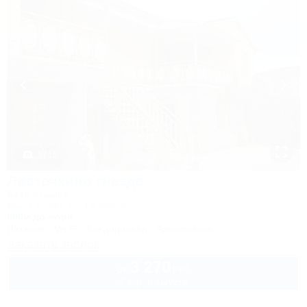
1 / 15
Ласточкино гнездо
База отдыха
Крым, Судак, ул. Гагарина, 55
800м до моря
Питание
Wi-Fi
Кондиционер
Автостоянка
Заказать звонок
3 270
руб.
от
2 взр. в августе