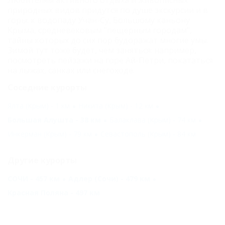
Любителям активного отдыха и живописных
природных видов придутся по душе экскурсии и в
горы: к водопаду Учан-Су, Большому каньону
Крыма, средневековым "пещерным городам",
тайны которых до сих пор будоражат многие умы.
Зимой тут тоже будет, чем заняться: например,
посмотреть пейзажи на горе Ай-Петри, покататься
на лыжах, санках или снегоходе.
Соседние курорты
Ялта (Крым) - 1 км
Никита (Крым) - 12 км
Большая Алушта - 38 км
Балаклава (Крым) - 74 км
Инкерман (Крым) - 79 км
Севастополь (Крым) - 84 км
Другие курорты
СОЧИ - 457 км
Адлер (Сочи) - 479 км
Красная Поляна - 497 км