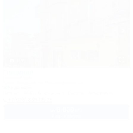
1 / 31
Глициния
Гостевой дом
Крым, Феодосия, ул. Революционная, 1а
100м до моря
Питание
Wi-Fi
Кондиционер
Бассейн
Автостоянка
+7(978) 835-05-25
6 000
руб.
от
2 взр. в августе