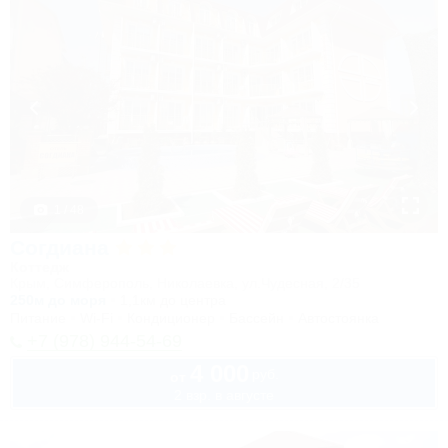
1 / 48
Согдиана
Коттедж
Крым, Симферополь, Николаевка, ул.Чудесная, 2/35
250м до моря
1,1км до центра
Питание
Wi-Fi
Кондиционер
Бассейн
Автостоянка
+7 (978) 944-54-69
4 000
руб.
от
2 взр. в августе