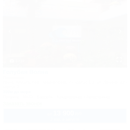
1 / 19
Голубая Волна
Пансионат
Крым, Алушта, пер. Перекопский, 7 - корпус 1,2, ул. Ленина, 22 -
корпус 3
300м до моря
Питание
Wi-Fi
Бассейн
Кондиционер
Автостоянка
Заказать звонок
13 900
руб.
от
2 взр. в августе