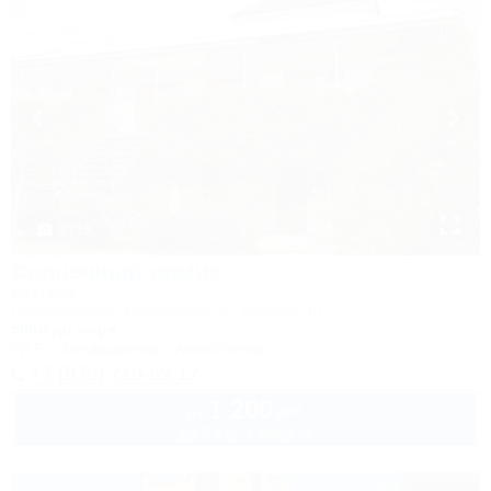
1 / 19
Солнечный домик
Коттедж
Симферополь, Николаевка, ул. Ленина, 10
500м до моря
Wi-Fi
Кондиционер
Автостоянка
+7 (978) 710-69-17
1 200
руб.
от
до 3 взр. в августе