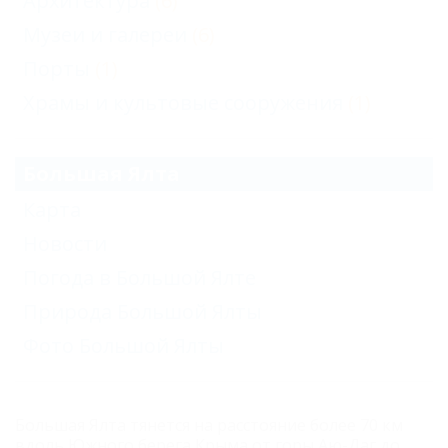
Архитектура
(6)
Музеи и галереи
(6)
Порты
(1)
Храмы и культовые сооружения
(1)
Большая Ялта
Карта
Новости
Погода в Большой Ялте
Природа Большой Ялты
Фото Большой Ялты
Большая Ялта тянется на расстояние более 70 км
вдоль Южного берега Крыма от горы Аю-Даг до