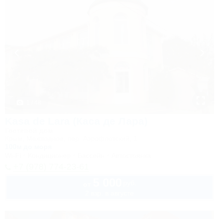
1 / 48
Kasa de Lara (Каса де Лара)
Гостевой дом
Крым, Межводное, пер. Аэрофлотский, 1
100м до моря
Wi-Fi
Кондиционер
Бассейн
Автостоянка
+7 (978) 774-23-61
5 000
руб.
от
2 взр. в августе