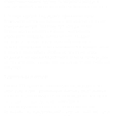
побережье можно вдохнуть морской воздух и
полюбоваться цветением субтропической зелени.
С севера курорт защищают Крымские горы,
благодаря которым осенью и весной тут не дуют
северные ветра. Поэтому тут всегда тепло.
Особенность климата Крыма – умеренная
влажность воздуха: летом 56-64%. Осадки
выпадают, в основном, поздней осенью и
зимой.
Купальный сезон начинается в начале июня
и длится до октября. Особенно приятно здесь
отдыхать во время бархатного сезона: солнце уже
не так опаляет, а море все еще хранит его знойные
поцелуи.
Здравницы и отели
Около 200 туристических объектов предлагают
свои услуги для проживания. Жилье представлено
на любой вкус и бюджет: от небольшого номера в
частном секторе
до апартаментов в
пятизвездочных
отелях
и элитных дачах. Но
большинство предложений – это частный сектор и