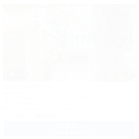
1 / 37
Домашний уют
Коттедж
Крым, Феодосия, пер. Военно-морской, 9
1,0км до моря
Wi-Fi
Кондиционер
Автостоянка
Показать телефон
5 500
руб.
от
до 11 взр. в августе