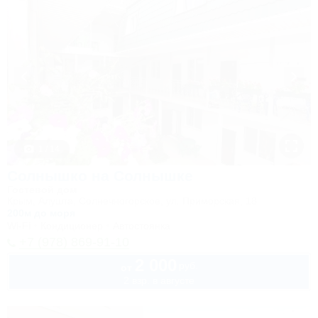
1 / 14
Солнышко на Солнышке
Гостевой дом
Крым, Алушта, Солнечногорское, ул. Приморская, 18
200м до моря
Wi-Fi
Кондиционер
Автостоянка
+7 (978) 869-91-10
2 000
руб.
от
2 взр. в августе