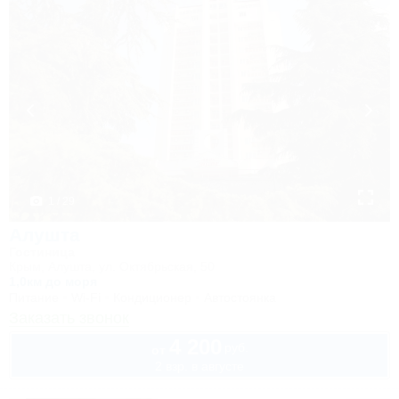
1 / 29
Алушта
Гостиница
Крым, Алушта, ул. Октябрьская, 50
1,0км до моря
Питание
Wi-Fi
Кондиционер
Автостоянка
Заказать звонок
4 200
руб.
от
2 взр. в августе