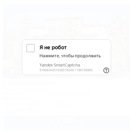
1 / 18
Ателика Карасан
Курортный комплекс
Крым, Алушта, Партенит, ул. Васильченко, 10
500м до моря
Питание
Кондиционер
Автостоянка
Заказать звонок
7 015
руб.
от
2 взр. в августе