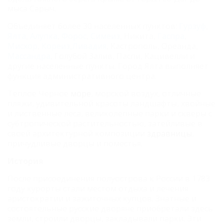
мыса Сарыч.
Объединяет более 30 населенных пунктов:
Гурзуф
,
Ялта
,
Алупка
,
Форос
,
Симеиз
, Никита,
Гаспра
,
Мисхор
,
Кореиз
,
Ливадия
, Кастрополь, Ореанда,
Массандра
, Голубой Залив, Паспи, Кацивелли и
другие населенные пункты. Город Ялта выполняет
функция административного центра.
Теплое Черное
море
, морской воздух, отличные
пляжи, удивительной красоты ландшафты, хвойные
и лиственные леса, великолепные парки и скверы с
субтропической растительностью, затейливые в
своей архитектурной композиции
здравницы
,
причудливые дворцы и поместья.
История
После присоединения полуострова к России в 1783
году курорты стали местом отдыха и лечения
аристократии и зажиточных купцов. Знатные и
состоятельные русские дворяне приобретали здесь
земли, строили дворцы, закладывали парки. Эти