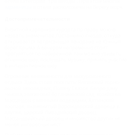
отели категории "три звезды". При этом многие
здравницы
и отели расположены на берегу моря.
Достопримечательности
Визитной карточкой курорта по праву можно
назвать знаменитое Ласточкино гнездо, откуда
открывается потрясающая панорама на Южный
берег Крыма. А вечером непременно стоит
прогуляться по набережной: там можно увидеть
огненное шоу, послушать музыку, принять участие
в интерактивное шоу.
Огромные возможности для экскурсионного
отдыха. Здесь стоит посетить: Ялтинский горно-
лесной заповедник, Поляну Сказок. Белую дачу
Чехова, Никитский ботанический сад, хозяйство
Массандры с винными подвалами, Ялтинский
зоопарк, знаменитый Воронцовский двореца в
Алупке, царский Ливадийский дворец,
Массандрийский дворец и множество других не
менее интересных мест.