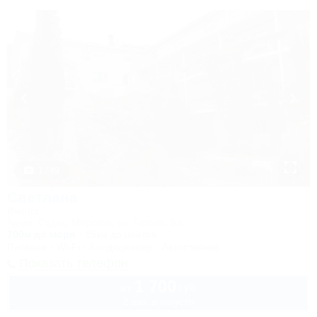
1 / 49
Светлана
Вилла
Крым, Судак, Морское, ул. Гоголя, 5а
700м до моря
15км до центра
Питание
Wi-Fi
Кондиционер
Автостоянка
Показать телефон
1 700
руб.
от
2 взр. в августе