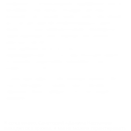
возможность использования современных крытых
бассейнов, спортивных площадок для игры в
большой и настольный теннис, также спортивный
зал и зал для занятий лечебной физкультурой.
Кроме того санаторий располагает аквапарком,
захватывающие горки подходят для купания
взрослых и детей.
Санаторий рассчитан не только на
индивидуальный, но и на отдых большой семьей.
На лечение с родителями принимаются дети в
возрасте от 4-х лет.
В санатории имеется собственный комплекс SPA-
услуг, благодаря которому отдых в “Долине
Нарзанов” может превратиться в настоящий
праздник.
К сожалению, Санаторий «Долина Нарзанов»
находится в архиве, и мы не можем гарантировать