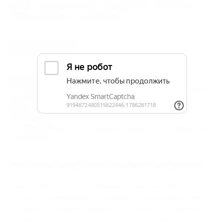
детей - свидетельство о рождении, справка об
эпидокружении и прививках.
Кредитные карты
Visa, MasterCard
Как добраться:
От аэропорта "Минеральные Воды": маршрутным
такси (или такси) до ж/д вокзала "Минеральные
Воды", далее на электропоезде до ж/д станции
"Кисловодск".
От ж/д вокзала "Кисловодск" пешком 5-7 минут до
санатория.
ОПИСАНИЕ САНАТОРИЯ «ДОЛИНА НАРЗАНОВ»
Санаторий "Долина Нарзанов" расположен в
центре г. Кисловодска в районе ж/д вокзала, всего в
15 минутах ходьбы Курортного парка и Нарзанной
галереи. А в шаговой доступности находится