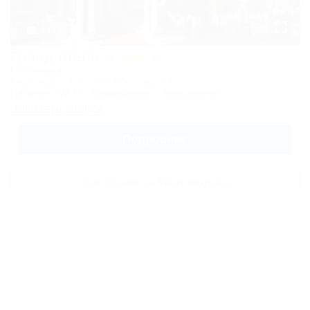
Люкс
1 / 12
2-комнатный
Гранд-отель
2-местный
Гостиница
Кисловодск, Курортный бульвар, 14
Полулюкс
Питание
Wi-Fi
Кондиционер
Автостоянка
1-комнатный
Заказать звонок
1-местный
Подробнее
Стандарт
1-комнатный
Все объекты Кисловодска
2-местный
Стандарт
1-комнатный
1-местный
Комфорт с
балконом