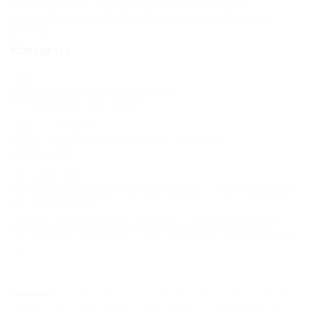
актуальность информации. Объектом не
предоставлены данные о внесении в Единый
реестр.
Контакты
Адрес:
Кисловодск, ул. Урицкого, 1
Показать на карте
Адрес в Интернете:
https://5turistov.ru/dolina-narzanov-
kislovodsk/
Почтовый адрес:
357700, Ставропольский край, г. Кисловодск,
ул. Урицкого, 1
Номер реестровой записи: С262025000577
Тип объекта: Санаторий, Статус: Действует. Информация из
Единого реестра
.
ВНИМАНИЕ!
Вся информация предоставлена туроператором. Редакция
портала не несёт ответственность за достоверность представленных