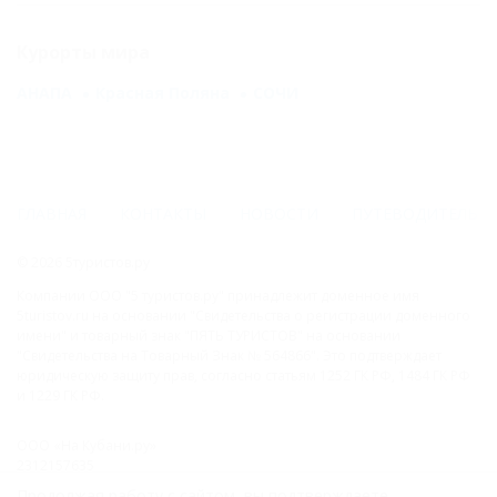
Курорты мира
АНАПА
Красная Поляна
СОЧИ
ГЛАВНАЯ
КОНТАКТЫ
НОВОСТИ
ПУТЕВОДИТЕЛЬ
© 2026 5туристов.ру
Компании ООО "5 туристов.ру" принадлежит доменное имя
5turistov.ru на основании "Свидетельства о регистрации доменного
имени" и товарный знак "ПЯТЬ ТУРИСТОВ" на основании
"Свидетельства на Товарный Знак № 564866". Это подтверждает
юридическую защиту прав, согласно статьям 1252 ГК РФ, 1484 ГК РФ
и 1229 ГК РФ.
ООО «На Кубани.ру»
2312157635
1082312013827
Продолжая работу с сайтом, вы подтверждаете