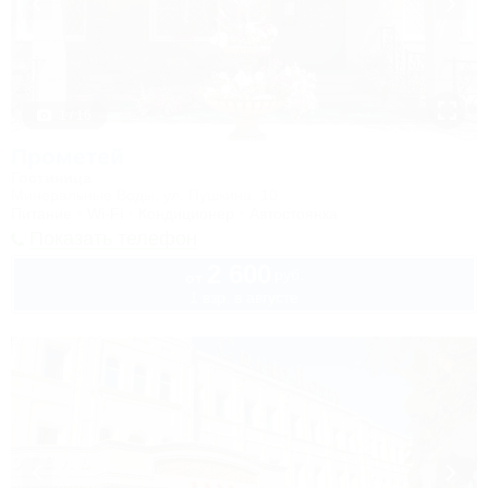
1 / 16
Прометей
Гостиница
Минеральные Воды, ул. Пушкина, 10
Питание
Wi-Fi
Кондиционер
Автостоянка
Показать телефон
2 600
руб.
от
1 взр. в августе