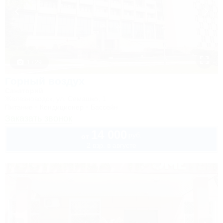
1 / 29
Горный воздух
Санаторий
Железноводск, ул. Семашко, 1
Питание
Кондиционер
Бассейн
Заказать звонок
14 000
руб.
от
2 взр. в августе