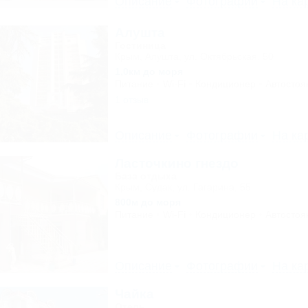
Описание
Фотографии
На ка
Алушта
Гостиница
Крым, Алушта, ул. Октябрьская, 50
1,0км до моря
Питание
Wi-Fi
Кондиционер
Автостоя
1 отзыв
Описание
Фотографии
На ка
Ласточкино гнездо
База отдыха
Крым, Судак, ул. Гагарина, 55
800м до моря
Питание
Wi-Fi
Кондиционер
Автостоя
Описание
Фотографии
На ка
Чайка
Отель