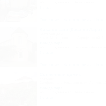
Wi-Fi
Кондиционер
Автостоянка
1 отзыв
Описание
Фотографии
На ка
Kasa de Lara (Каса де Лара)
Гостевой дом
Крым, Межводное, пер. Аэрофлотский, 1
100м до моря
Wi-Fi
Кондиционер
Бассейн
Автостоя
2 отзыва
Описание
Фотографии
На ка
Солнечный домик
Коттедж
Симферополь, Николаевка, ул. Ленина, 1
500м до моря
Wi-Fi
Кондиционер
Автостоянка
2 отзыва