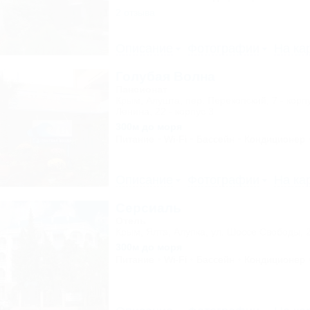
2 отзыва
Описание
Фотографии
На ка
Голубая Волна
Пансионат
Крым, Алушта, пер. Перекопский, 7 - корпу
Ленина, 22 - корпус 3
300м до моря
Питание
Wi-Fi
Бассейн
Кондиционер
Описание
Фотографии
На ка
Серсиаль
Отель
Крым, Ялта, Алупка, ул. Шоссе Свободы, 
300м до моря
Питание
Wi-Fi
Бассейн
Кондиционер