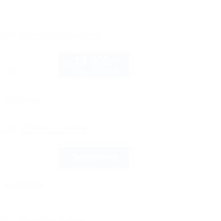
рте
Показать телефон
13 900
руб.
от
2 взр. в августе
с 1,2, ул.
Автостоянка
рте
Заказать звонок
Подробнее
2
Автостоянка