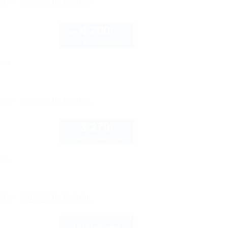
рте
Заказать звонок
4 200
руб.
от
2 взр. в августе
нка
рте
Заказать звонок
3 270
руб.
от
2 взр. в августе
нка
рте
Заказать звонок
Подробнее