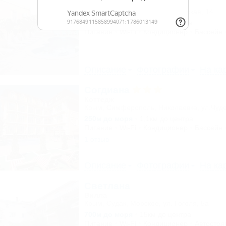
Гостиница
Крым, Межводное, ул. Приморская, 14
150м до моря
447м до центра
Питание
Wi-Fi
Кондиционер
Бассейн
Описание
Фотографии
На ка
Согдиана
Коттедж
Крым, Симферополь, Николаевка, ул.Чуде
250м до моря
1,1км до центра
Питание
Wi-Fi
Кондиционер
Бассейн
1 отзыв
Описание
Фотографии
На ка
Светлана
Вилла
Крым, Судак, Морское, ул. Гоголя, 5а
700м до моря
15км до центра
Питание
Wi-Fi
Кондиционер
Автостоя