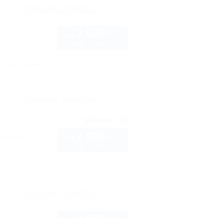
рте
Показать телефон
2 600
руб.
от
1 взр. в августе
кая, 4
Автостоянка
рте
Показать телефон
10
рейтинг:
2 000
руб.
орская, 18
от
2 взр. в августе
рте
Показать телефон