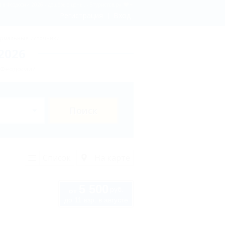
 в Феодосии 2026 - дешёвые цены. - 5туристов.ру
Регистрация
Вход
рмальные источники
2026
 Феодосии?
Поиск
Список
На карте
5 500
руб.
от
до 11 взр. в августе