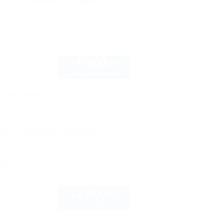
осии
6 000
руб.
от
2 взр. в августе
Автостоянка
рте
Показать телефон
ыма
2 000
руб.
от
2 взр. в августе