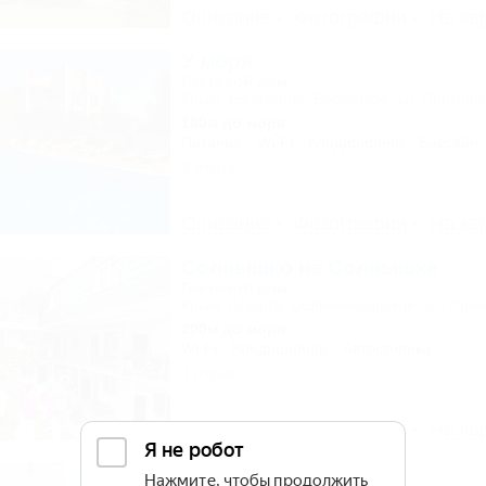
Описание
Фотографии
На ка
У моря
Гостевой дом
Крым, Евпатория, Береговое, ул. Приморс
180м до моря
Питание
Wi-Fi
Кондиционер
Бассейн
1 отзыв
Описание
Фотографии
На ка
Солнышко на Солнышке
Гостевой дом
Крым, Алушта, Солнечногорское, ул. Прим
200м до моря
Wi-Fi
Кондиционер
Автостоянка
1 отзыв
Описание
Фотографии
На ка
Ликко-Ликко