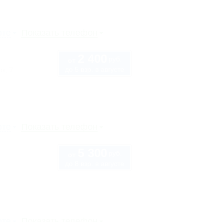
рте
Показать телефон
2 400
руб.
от
до 5 взр. в августе
к, 7
рте
Показать телефон
5 300
руб.
от
до 8 взр. в августе
рте
Показать телефон