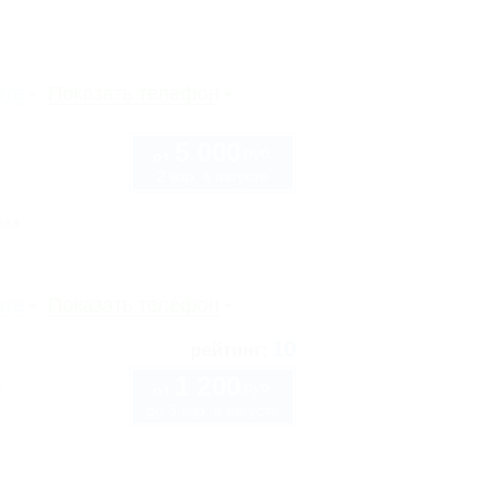
рте
Показать телефон
5 000
руб.
от
2 взр. в августе
нка
рте
Показать телефон
10
рейтинг:
1 200
руб.
0
от
до 3 взр. в августе