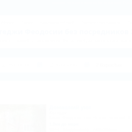
Феодосия: Коттеджи в Феодосии без посредников. Отдых
Абхазия
Грузия
Краснодарский край
Горнолыжные курорты
Те
теджи Феодосии без посредников 
ние коттеджей по направлению Феодосия. Куда поехать на отдых в
Домашний уют
Коттедж
Крым, Феодосия, пер. Военно-морской, 9
1,0км до моря
Wi-Fi
Кондиционер
Автостоянка