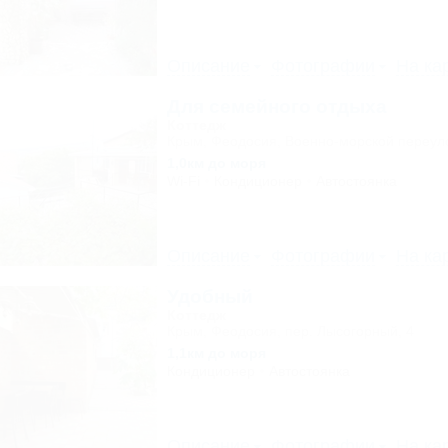
Описание
Фотографии
На ка
Для семейного отдыха
Коттедж
Крым, Феодосия, Военно-морской переуло
1,0км до моря
Wi-Fi
Кондиционер
Автостоянка
Описание
Фотографии
На ка
Удобный
Коттедж
Крым, Феодосия, пер. Лысогорный, 4
1,1км до моря
Кондиционер
Автостоянка
Описание
Фотографии
На ка