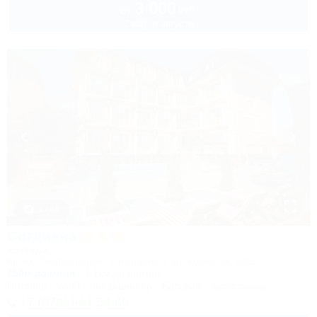
3 000
руб.
от
2 взр. в августе
1 / 48
Согдиана
Коттедж
Крым, Симферополь, Николаевка, ул.Чудесная, 2/35
250м до моря
1,1км до центра
Питание
Wi-Fi
Кондиционер
Бассейн
Автостоянка
+7 (978) 944-54-69