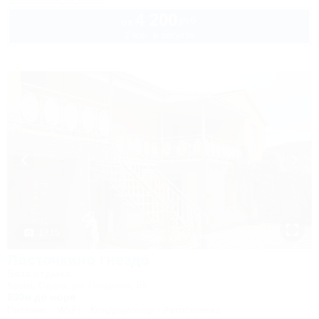
4 200
руб.
от
2 взр. в августе
1 / 15
Ласточкино гнездо
База отдыха
Крым, Судак, ул. Гагарина, 55
800м до моря
Питание
Wi-Fi
Кондиционер
Автостоянка