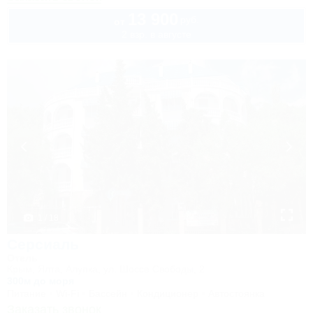
13 900
руб.
от
2 взр. в августе
1 / 18
Серсиаль
Отель
Крым, Ялта, Алупка, ул. Шоссе Свободы, 2
300м до моря
Питание
Wi-Fi
Бассейн
Кондиционер
Автостоянка
Заказать звонок