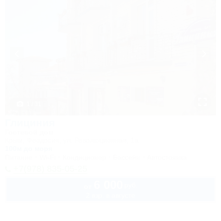
1 / 31
Глициния
Гостевой дом
Крым, Феодосия, ул. Революционная, 1а
100м до моря
Питание
Wi-Fi
Кондиционер
Бассейн
Автостоянка
+7(978) 835-05-25
6 000
руб.
от
2 взр. в августе