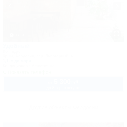
1 / 19
Удобный
Коттедж
Крым, Феодосия, пер. Лысогорный, 4
1,1км до моря
Кондиционер
Автостоянка
Показать телефон
5 300
руб.
от
до 8 взр. в августе
Другие объекты Феодосии