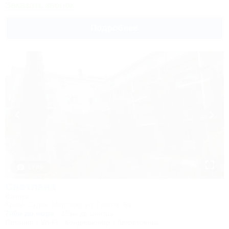
Заказать звонок
Подробнее
1 / 49
Светлана
Вилла
Крым, Судак, Морское, ул. Гоголя, 5а
700м до моря
15км до центра
Питание
Wi-Fi
Кондиционер
Автостоянка