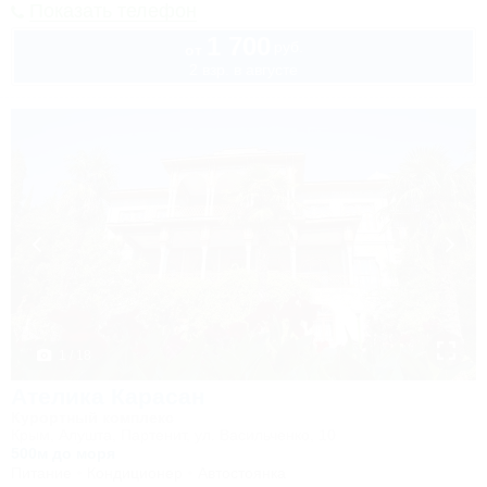
Показать телефон
1 700
руб.
от
2 взр. в августе
1 / 18
Ателика Карасан
Курортный комплекс
Крым, Алушта, Партенит, ул. Васильченко, 10
500м до моря
Питание
Кондиционер
Автостоянка