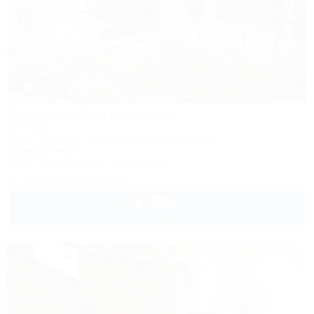
1 / 50
Для семейного отдыха
Коттедж
Крым, Феодосия, Военно-морской переулок, 7
1,0км до моря
Wi-Fi
Кондиционер
Автостоянка
Показать телефон
2 400
руб.
от
до 5 взр. в августе