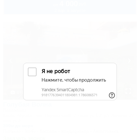
4 000
руб.
от
2 взр. в августе
1 / 19
Голубая Волна
Пансионат
Крым, Алушта, пер. Перекопский, 7 - корпус 1,2, ул. Ленина, 22 -
корпус 3
300м до моря
Питание
Wi-Fi
Бассейн
Кондиционер
Автостоянка
Заказать звонок