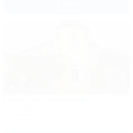
2 000
руб.
от
2 взр. в августе
1 / 48
Kasa de Lara (Каса де Лара)
Гостевой дом
Крым, Межводное, пер. Аэрофлотский, 1
100м до моря
Wi-Fi
Кондиционер
Бассейн
Автостоянка
+7 (978) 774-23-61