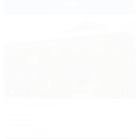
5 000
руб.
от
2 взр. в августе
1 / 19
Солнечный домик
Коттедж
Симферополь, Николаевка, ул. Ленина, 10
500м до моря
Wi-Fi
Кондиционер
Автостоянка
+7 (978) 710-69-17