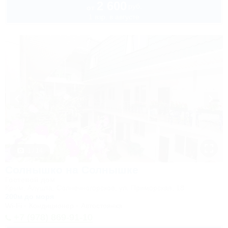
2 600
руб.
от
1 взр. в августе
1 / 14
Солнышко на Солнышке
Гостевой дом
Крым, Алушта, Солнечногорское, ул. Приморская, 18
200м до моря
Wi-Fi
Кондиционер
Автостоянка
+7 (978) 869-91-10