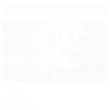
Подробнее
1 / 29
Алушта
Гостиница
Крым, Алушта, ул. Октябрьская, 50
1,0км до моря
Питание
Wi-Fi
Кондиционер
Автостоянка
Заказать звонок