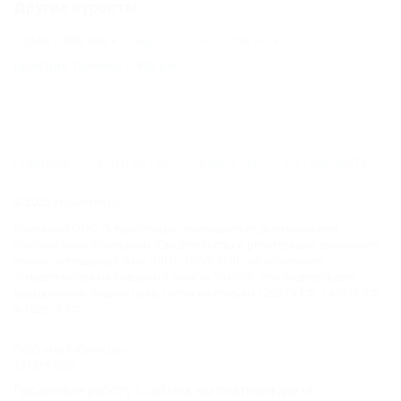
Другие курорты
СОЧИ - 382 км
Мацеста (Сочи) - 388 км
Красная Поляна - 418 км
ГЛАВНАЯ
КОНТАКТЫ
НОВОСТИ
ПУТЕВОДИТЕЛЬ
© 2026 5туристов.ру
Компании ООО "5 туристов.ру" принадлежит доменное имя
5turistov.ru на основании "Свидетельства о регистрации доменного
имени" и товарный знак "ПЯТЬ ТУРИСТОВ" на основании
"Свидетельства на Товарный Знак № 564866". Это подтверждает
юридическую защиту прав, согласно статьям 1252 ГК РФ, 1484 ГК РФ
и 1229 ГК РФ.
ООО «На Кубани.ру»
2312157635
1082312013827
Продолжая работу с сайтом, вы подтверждаете
Все права защищены.