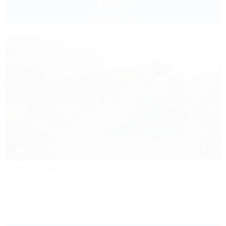
2 000
руб.
от
2 взр. в августе
1 / 48
Ликко-Ликко
Гостиница
Крым, Межводное, ул. Приморская, 14
150м до моря
447м до центра
Питание
Wi-Fi
Кондиционер
Бассейн
Автостоянка
+7 (978) 774-23-61