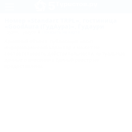
Регистрация
Номер «Standart TRPL», гостиница
«GoodAura (ГудАура)», Гудаури
Вход
Грузия, Гудаури
Показать на карте
Архивный объект, публикация носит
GoodAura
информационный характер и может не
(ГудАура)
соответствовать действительности. Актуальные
данные о внесении в Единый реестр не
Номера
предоставлены.
Familly
Standart
DBL
Standart
TWIN
Standart
TRPL