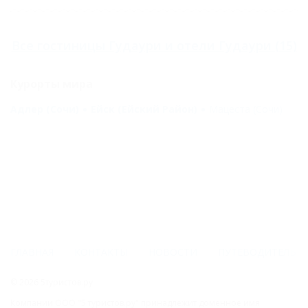
Все
гостиницы Гудаури
и
отели Гудаури
(15)
Курорты мира
Адлер (Сочи)
Ейск (Ейский Район)
Мацеста (Сочи)
ГЛАВНАЯ
КОНТАКТЫ
НОВОСТИ
ПУТЕВОДИТЕЛЬ
© 2026 5туристов.ру
Компании ООО "5 туристов.ру" принадлежит доменное имя