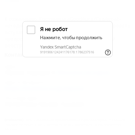
фен.
К сожалению, Гостиница «GoodAura (ГудАура)»
находится в архиве, и мы не можем гарантировать
актуальность информации. Объектом не
предоставлены данные о внесении в Единый
реестр.
Контакты
Адрес:
Грузия, Гудаури
Показать на карте
Адрес в Интернете:
https://5turistov.ru/goodaura/
Почтовый адрес:
Республика Грузия, Гудаури
ВНИМАНИЕ!
Вся информация предоставлена туроператором. Редакция
портала не несёт ответственность за достоверность представленных
данных.