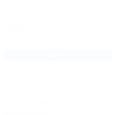
Альпина
Гостиница
Грузия, Гудаури
500м до горнолыжной трассы
Питание
Wi-Fi
Автостоянка
Подробнее
Marco Polo (Марко Поло)
Отель
Грузия, Гудаури
100м до горнолыжной трассы