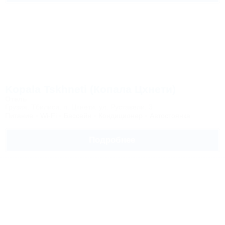
Kopala Tskhneti (Копала Цхнети)
Отель
Грузия, Тбилиси, п. Цхнети, ул. Руставели, 3
Питание
Wi-Fi
Бассейн
Кондиционер
Автостоянка
Подробнее