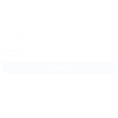
Istanbul (Станбул)
Отель
Грузия, Батуми, ул. Грибоедова, 9
200м до моря
Питание
Wi-Fi
Кондиционер
Автостоянка
Подробнее