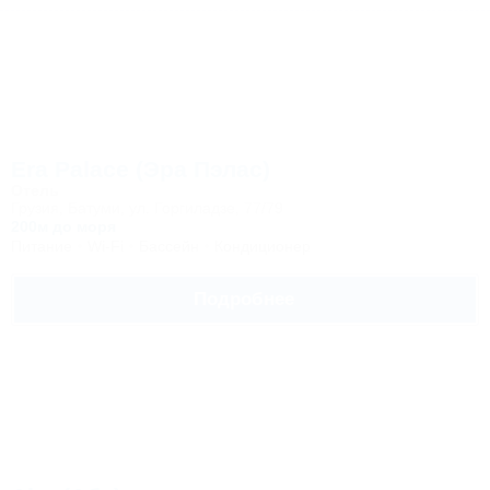
Era Palace (Эра Пэлас)
Отель
Грузия, Батуми, ул. Горгиладзе, 77/79
200м до моря
Питание
Wi-Fi
Бассейн
Кондиционер
Подробнее