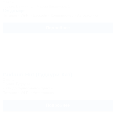
Отель
Грузия, Батуми, ул. Марии Какзински, 1
60м до моря
Питание
Wi-Fi
Бассейн
Кондиционер
Автостоянка
Подробнее
Gudauri Hut (Гудаури Хат)
Отель
Грузия, Гудаури
200м до горнолыжной трассы
Питание
Wi-Fi
Автостоянка
Подробнее