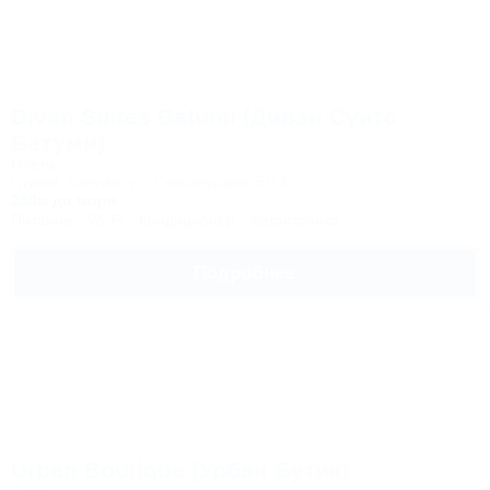
Divan Suites Batumi (Дивэн Суитс
Батуми)
Отель
Грузия, Батуми, ул. Гамсахурдия, 5/13
250м до моря
Питание
Wi-Fi
Кондиционер
Автостоянка
Подробнее
Urban Boutique (Урбан Бутик)