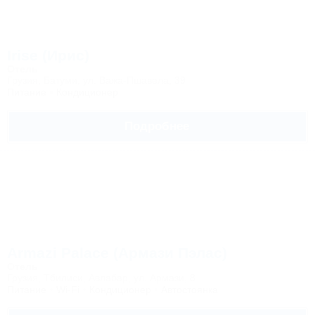
Irise (Ирис)
Отель
Грузия, Батуми, ул. Важа-Пшавела, 39
Питание
Кондиционер
Подробнее
Armazi Palace (Армази Пэлас)
Отель
Грузия, Тбилиси, Авлабар, ул. Армази, 8
Питание
Wi-Fi
Кондиционер
Автостоянка