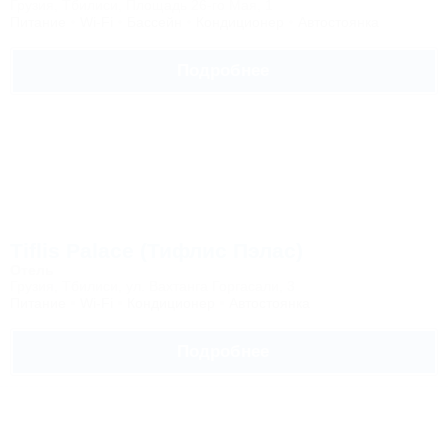
Грузия, Тбилиси, Площадь 26-го Мая, 1
Питание
Wi-Fi
Бассейн
Кондиционер
Автостоянка
Подробнее
Tiflis Palace (Тифлис Пэлас)
Отель
Грузия, Тбилиси, ул. Вахтанга Горгасали, 3
Питание
Wi-Fi
Кондиционер
Автостоянка
Подробнее