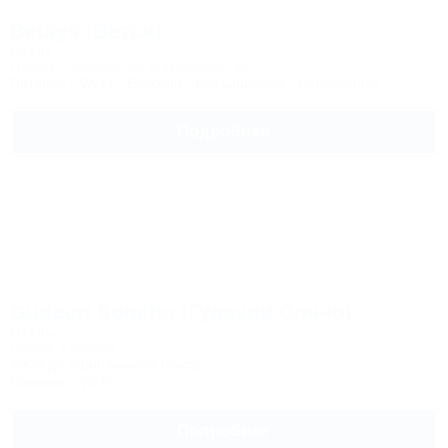
Betsys (Бетси)
Отель
Грузия, Тбилиси, ул. Макашвили, 32
Питание
Wi-Fi
Бассейн
Кондиционер
Автостоянка
Подробнее
Gudauri Soncho (Гудаури Сончо)
Отель
Грузия, Гудаури
200м до горнолыжной трассы
Питание
Wi-Fi
Подробнее