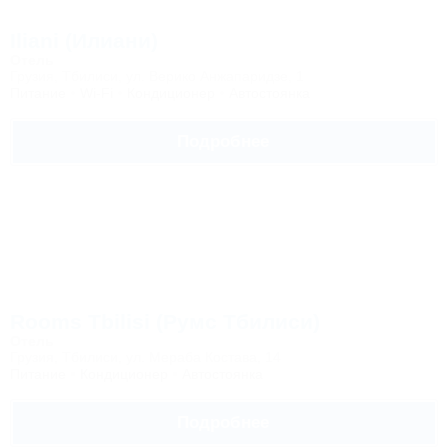
Iliani (Илиани)
Отель
Грузия, Тбилиси, ул. Верико Анжапаридзе, 1
Питание
Wi-Fi
Кондиционер
Автостоянка
Подробнее
Rooms Tbilisi (Румс Тбилиси)
Отель
Грузия, Тбилиси, ул. Мераба Костава, 14
Питание
Кондиционер
Автостоянка
Подробнее