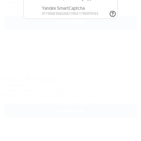
Грузия, Тбилиси, ул. Зоврети, 32
Питание
Wi-Fi
Бассейн
Кондиционер
Автостоянка
Подробнее
Kalasi (Каласи)
Гостиница
Грузия, Тбилиси, ул. Котэ Абхази, 25
Питание
Wi-Fi
Кондиционер
Автостоянка
Подробнее