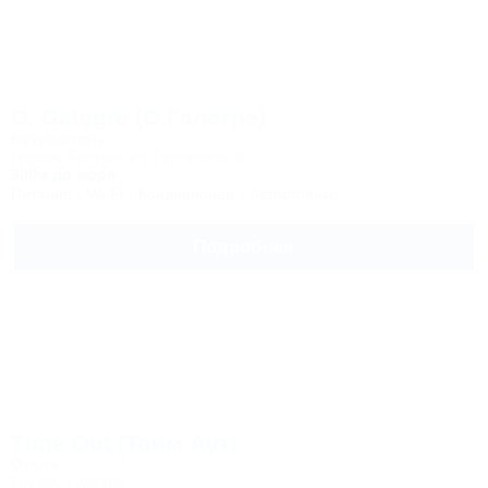
O. Galogre (О.Галогре)
Бутик-отель
Грузия, Батуми, ул. Горгасали, 8
300м до моря
Питание
Wi-Fi
Кондиционер
Автостоянка
Подробнее
Time Out (Тайм Аут)
Отель
Грузия, Гудаури