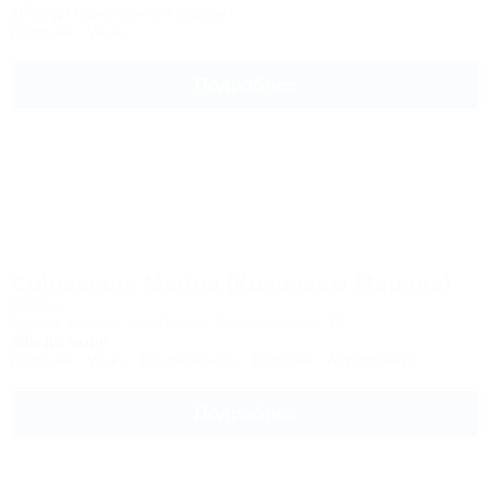
100м до горнолыжной трассы
Питание
Wi-Fi
Подробнее
Colosseum Marina (Колосием Марина)
Отель
Грузия, Батуми, ул. Шериф Химшиашвили, 16
30м до моря
Питание
Wi-Fi
Кондиционер
Бассейн
Автостоянка
Подробнее