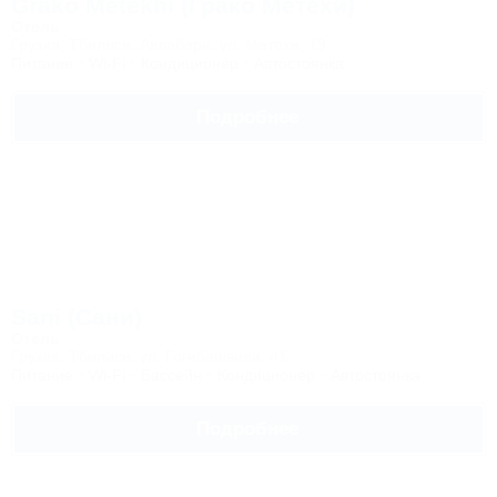
Grako Metekhi (Грако Метехи)
Отель
Грузия, Тбилиси, Авлабари, ул. Метехи, 19
Питание
Wi-Fi
Кондиционер
Автостоянка
Подробнее
Sani (Сани)
Отель
Грузия, Тбилиси, ул. Гогебашвили, 41
Питание
Wi-Fi
Бассейн
Кондиционер
Автостоянка
Подробнее