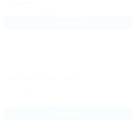
650м до моря
Питание
Wi-Fi
Кондиционер
Автостоянка
Подробнее
Carpe Diem (Карпе Диэм)
Отель
Грузия, Гудаури
100м до горнолыжной трассы
Питание
Wi-Fi
Автостоянка
Подробнее