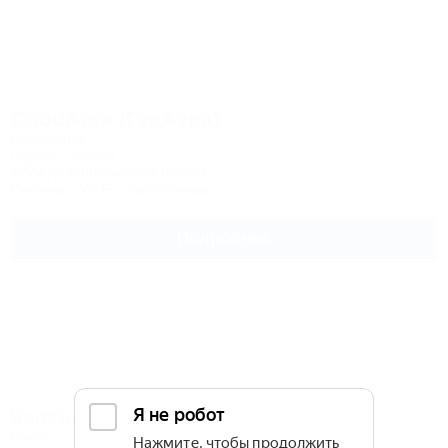
GoodAura (ГудАура)
Гостиница
Грузия, Гудаури
400м до горнолыжной трассы
Питание
Wi-Fi
Автостоянка
Подробнее
Vedzisi (Ведзиси)
Отель