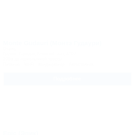
Monte Gudauri (Монтэ Гудаури)
Отель
Грузия, Гудаури, Ближний пост, 4702
200м до горнолыжной трассы
Питание
Wi-Fi
Кондиционер
Автостоянка
Подробнее
Epic (Эпик)