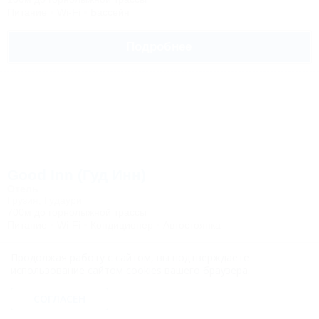
Питание
Wi-Fi
Бассейн
Подробнее
Good Inn (Гуд Инн)
Отель
Грузия, Гудаури
700м до горнолыжной трассы
Питание
Wi-Fi
Кондиционер
Автостоянка
Продолжая работу с сайтом, вы подтверждаете
Подробнее
использование сайтом cookies вашего браузера.
СОГЛАСЕН