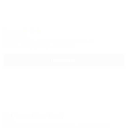
Бонус
Апарт-отель
Грузия, Тбилиси, Авлабари, ул. Месхишвили, 32
Питание
Кондиционер
Автостоянка
Подробнее
Old Town (Олд Таун)
Отель
Грузия, Батуми, ул. Вахтанг Горгасали, 1/Кутаисская, 28