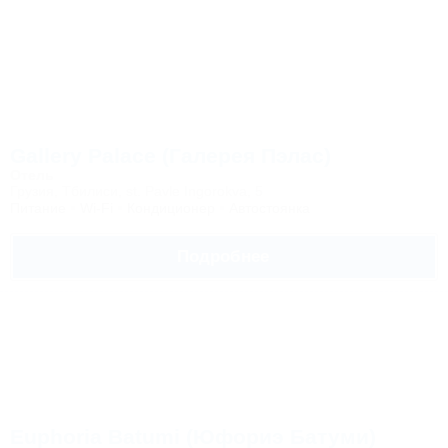
Gallery Palace (Галерея Пэлас)
Отель
Грузия, Тбилиси, st. Pavle Ingorokva, 5
Питание
Wi-Fi
Кондиционер
Автостоянка
Подробнее
Euphoria Batumi (Юфориэ Батуми)