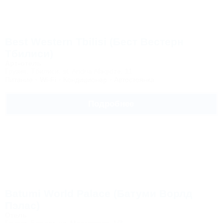
Best Western Tbilisi (Бест Вестерн
Тбилиси)
Арт-отель
Грузия, Тбилиси, st. Andria Afaqidze, 11
Питание
Wi-Fi
Кондиционер
Автостоянка
Подробнее
Batumi World Palace (Батуми Ворлд
Пэлас)
Отель