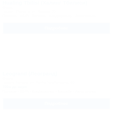
Hualing Tbilisi (Халинг Тбилиси)
Отель
Грузия, Тбилиси, ул. Лежава, 22
Питание
Wi-Fi
Бассейн
Кондиционер
Автостоянка
Подробнее
Leogrand (Леогранд)
Отель
Грузия, Батуми, ул. Якоба Гогебашвили, 60
700м до моря
Питание
Wi-Fi
Кондиционер
Бассейн
Автостоянка
Подробнее