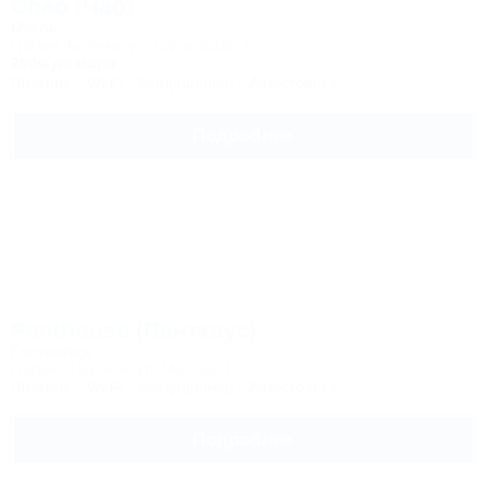
Chao (Чао)
Отель
Грузия, Батуми, ул. Горгиладзе, 75
200м до моря
Питание
Wi-Fi
Кондиционер
Автостоянка
Подробнее
Penthouse (Пентхаус)
Гостиница
Грузия, Тбилиси, ул. Метехи, 12
Питание
Wi-Fi
Кондиционер
Автостоянка
Подробнее