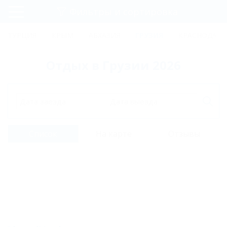
Фильтры и сортировка
Главная
ТУРЦИЯ
КРЫМ
АБХАЗИЯ
ГРУЗИЯ
КРАСНОДАРС
Регистрация
Отдых в Грузии 2026
Вход
Дата заезда
Дата выезда
Список
На карте
Отзывы