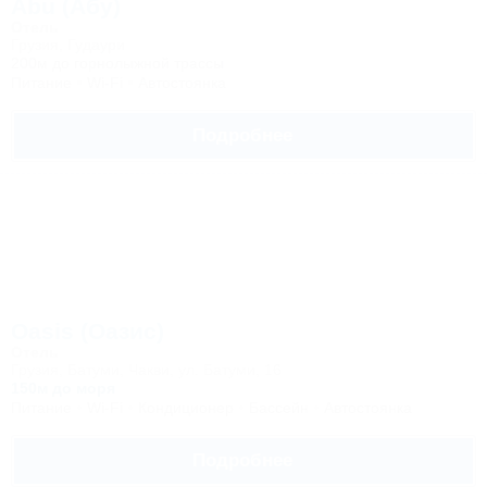
Abu (Абу)
Отель
Грузия, Гудаури
200м до горнолыжной трассы
Питание
Wi-Fi
Автостоянка
Подробнее
Oasis (Оазис)
Отель
Грузия, Батуми, Чакви, ул. Батуми, 16
150м до моря
Питание
Wi-Fi
Кондиционер
Бассейн
Автостоянка
Подробнее