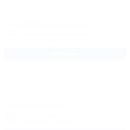
Kopala Rikhe (Копала Рихе)
Отель
Грузия, Europe Square (Rikhe), 0103 Тбилиси, Грузия
Питание
Wi-Fi
Кондиционер
Автостоянка
Подробнее
Oriental (Ориентал)
Отель
Грузия, Тбилиси, ул. Махата, 17
Питание
Кондиционер
Автостоянка