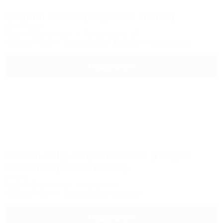
Borjomi Palace (Боржоми Пэлас)
SPA-отель
Грузия, Боржоми, ул. К. Гамсахурдиа, 17
Питание
Wi-Fi
Кондиционер
Бассейн
Автостоянка
Подробнее
Golden Tulip Borjomi Palace (Голден
Тюлип Боржоми Пэлэс)
Отель
Грузия, Боржоми, ул. 9 Апреля, 48
Питание
Wi-Fi
Кондиционер
Бассейн
Подробнее