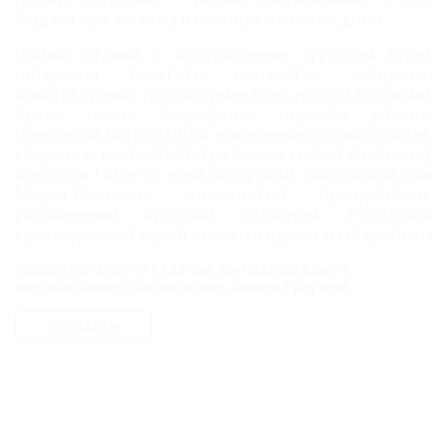
бюджетные хостелы и частные гостевые дома.
Поимо отдыха и оздоровления туристам будет
интересно посетить множество историко-
архитектурных достопримечательностей Боржоми.
Среди самых популярных: церковь успения
Пресвятой Богородицы, высеченная прямо в скале,
старинная крепость Петре (замок князей Авалиани),
крепость Гогия XV века постройки, посольский дом
Мирза-Риза-хана, знаменитый причудливым,
украшенным бирюзой балконом. Городской
краеведческий музей является одним из старейших
музеев Грузии. Его коллекция включает более 40
Продолжая работу с сайтом, вы подтверждаете
тыс. интереснейших экспонатов. Еще один
использование сайтом cookies вашего браузера.
обязательный пункт экскурсионной программы -
поездка в один из самых больших Национальных
СОГЛАСЕН
парков Европы - парк Боржоми-Харагаули.
Уникальная заповедная зона занимает более 7%
площади Грузии. Парк впечатляет разнообразием
ландшафтов, богатством флоры и фауны,
историческими памятниками.