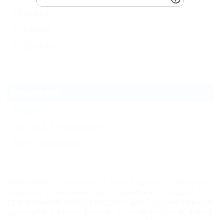
Тбилиси
Кутаиси
Кобулети
Еще
Боржоми
Карта
Погода в Боржоми
Фото Боржоми
Жемчужина Кавказа, город-курорт Боржоми
славится знаменитой целебной водой и
прекрасными возможностями для бальнеолечения.
Добавьте к этому мягкий и комфортный в любое