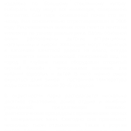
издалека по большому стеклянному куполу.
Набирать воду могут все желающие, совершенно
бесплатно. Сам парк, основанный почти сто лет
назад, был основательно отреставрирован в 2005
году. Рекреационная зеленая зона тянется почти на
километр по узкому ущелью реки. Вдоль основной
аллеи расположены детские аттракционы,
магазинчики и киоски. Желающие могут подняться
в вагончике канатной дороги на плато, откуда
открывается захватывающий панорамный вид на
город. В глубине парка оборудован открытый
серный бассейн с несколькими ваннами, для
купания взрослых и детей. В него можно смело
окунаться даже зимой - постоянная температура
воды составляет около 30-45 градусов.
В окрестностях парка располагается несколько
десятков санаториев, домов отдыха и лечебных
учреждений, предлагающих клинико-
диагностические процедуры с применением серных
и минеральных ванн. Ежегодно они принимают
несколько тысяч отдыхающих. Также к услугам
гостей Боржоми - новые современные
отели
,