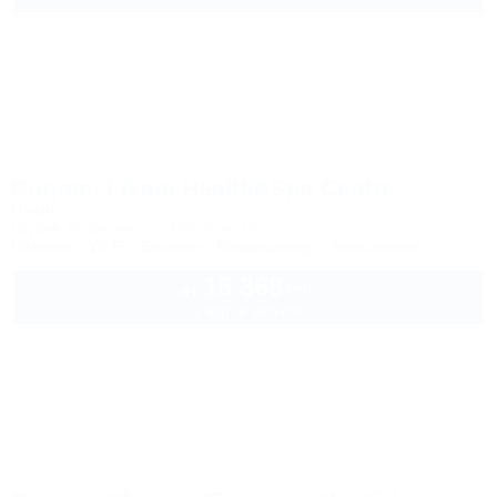
Borjomi Likani Health&Spa Centre
Отель
Грузия, Боржоми, ул. Месхети, 16
Питание
Wi-Fi
Бассейн
Кондиционер
Автостоянка
15 368
руб.
от
2 взр. в августе