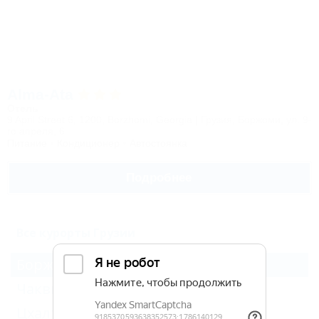
Alma-Ata
Отель
9 April Street 6, 1200, Borzhomi, Georgia | Грузия, Боржоми, ул. 9-
го апреля, 6
Питание
Кондиционер
Автостоянка
Подробнее
Все курорты Грузии
Боржоми
Чакви
Цхалтубо