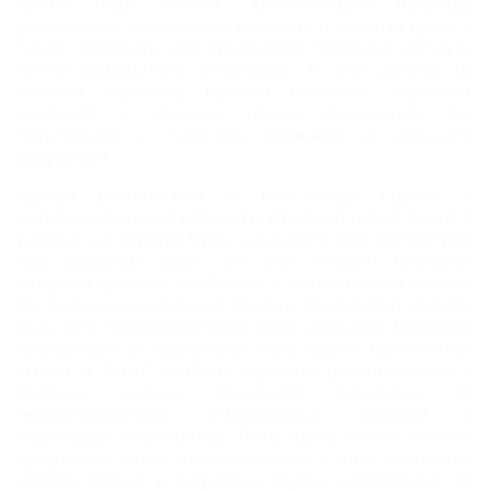
время года климат, красивейшую природу,
уникальные памятники истории и архитектуры, а
также типичную для грузинской глубинки уютную,
почти домашнюю атмосферу. И это далеко не
полный перечень причин посетить Боржоми,
который с каждым годом становится все
популярнее у туристов ближнего и дальнего
зарубежья.
Курорт расположен на юго-западе Грузии, в
регионе Самцхе-Джавахети. Древний город лежит в
ущелье, на берегах Куры, на высоте 800–850 метров
над уровнем моря. Со всех сторон Боржоми
окружен густыми хвойными и лиственными лесами.
Во времена основания города труднодоступность
была его преимуществом. Само название Боржоми
происходит от грузинских слов "борж" (крепостная
стена) и "оми" (война). Удачное расположение в
глубине ущелья защищает Боржоми от
неблагоприятных атмосферных явлений и
перепадов температур. Лето здесь очень теплое,
щедрое на ясные солнечные дни, а зима умеренно-
мягкая. Отдых в Боржоми хорош независимо от