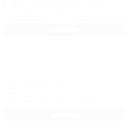
Borjomi Kheoba (Боржоми Хеоба)
Гостинично-оздоровительный комплекс
Грузия, Боржоми, Ул. Руставели 107а
Wi-Fi
Кондиционер
Бассейн
Автостоянка
Подробнее
Crowne Plaza Borjomi
Отель
Baratashvili St 9, Borjomi - 1200, Georgia | Грузия, Боржоми,
Бараташвили, 9
Питание
Кондиционер
Бассейн
Автостоянка
Подробнее