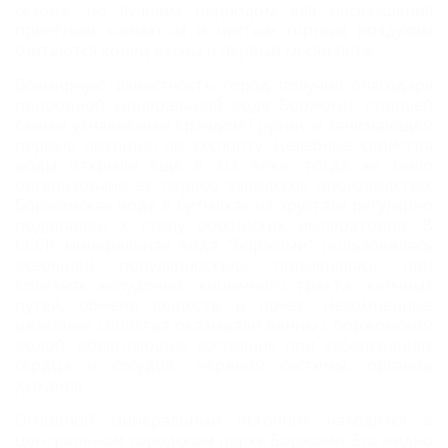
сезона, но лучшим периодом для наслаждения
приятным климатом и чистым горным воздухом
считаются конец весны и первый месяц лета.
Всемирную известность город получил благодаря
природной минеральной воде Боржоми, ставшей
самым узнаваемым брэндом Грузии, и занимающей
первую позицию по экспорту. Целебные свойства
воды открыли еще в XIX веке, тогда же было
организовано ее первое заводское производство.
Боржомская вода в бутылках из хрусталя регулярно
подавалась к столу российских императоров. В
СССР минеральная вода "Боржоми" пользовалась
всеобщей популярностью, применялась при
болезнях желудочно- кишечного тракта, желчных
путей, обмена веществ и почек. Несомненные
целебные свойства оказывали ванны с боржомской
водой, облегчающие состояние при заболеваниях
сердца и сосудов, нервной системы, органов
дыхания.
Основной минеральный источник находится в
центральном городском парке Боржоми. Его видно