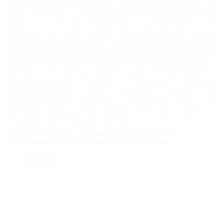
она не стала наводить и освещать переправу, и
князь вместе с ворованными лошадьми утонул.
Было ли что-то подобное в реальности, не
известно, но практическое предназначение башни
очевидно и в наши дни. С ее стен обозревается вся
долина и, благодаря своему расположению башня
служила наблюдательным и сигнальным пунктом, а
ее обитатели всегда заранее знали о приближении
неприятельских войск. Подвалы башни
использовались для склада зерна и
продовольствия. Сейчас у подножья горы, на
которой возвышается башня, действует крупный
отельно-ресторанный комплекс.
Продолжая работу с сайтом, вы подтверждаете
Расстояние от Хабеза до
Черкесска
– 33 км. К аулу
использование сайтом cookies вашего браузера.
можно доехать на автомобиле по трассе Р265
Черкесск—Архыз.
СОГЛАСЕН
Где отдохнуть?
АНАПА - 366 км
Джемете (Анапа) - 366 км
Евпатория (Крым) - 678 км