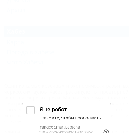
Домбай
Архыз
Хабез
Карта
Погода в Хабезе
Фото Хабеза
Один из самых красивых и экономически развитых
черкесских аулов Хабез раскинулся в предгорной
зоне на берегах реки Малый Зеленчук. Является
центром одноименного района. Небольшой
населенный пункт знаменит прежде всего
легендарной средневековой башней и
современным гостиничным комплексом.
Улицы аула лежат на холмистой равнине, по