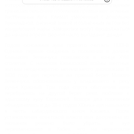
которой бегут прозрачные воды реки. К западным
границам сельского поселения примыкают зеленые
пастбищные луга. Климат умеренный с довольно
прохладной, снежной зимой и солнечным летом без
изнуряющей жары. Заморозки могут продолжаться
до начала апреля. Весной часто выпадают дожди.
Годом основания аула принято считать 1833-й.
Однако первые сведения о поселении в долине
Большого Зеленчука появляются в конце XVIII
столетия. С началом Кавказской войны местные
жители неоднократно меняли место дислокации. В
1830 году аул переехал на правый берег Малого
Зеленчука, обосновавшись у впадавшего в реку
ручья Красный. Три года спустя обитатели аула
перебрались на другой берег реки, поближе к
адыгскому аулу Кирмизей. Вскоре два поселения
объединились и до 20-х годов XXвека аул назывался
в честь кабардинского князя Касаева. После
установления советской власти имя дворянина из
названия решено было убрать, и аул
переименовали в Хабез, что на черкесском