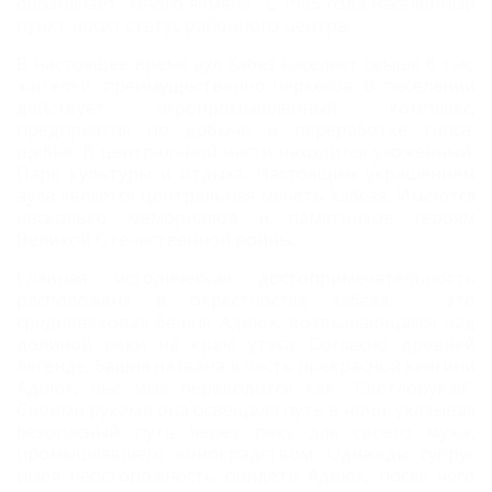
обозначает "много ячменя". С 1965 года населенный
пункт носит статус районного центра.
В настоящее время аул Хабез населяет свыше 6 тыс.
жителей, преимущественно черкесов. В поселении
действует агропромышленный комплекс,
предприятия по добыче и переработке гипса,
щебня. В центральной части находится ухоженный
Парк культуры и отдыха. Настоящим украшением
аула является центральная мечеть Хабеза. Имеются
несколько мемориалов и памятников героям
Великой Отечественной войны.
Главная историческая достопримечательность
расположена в окрестностях Хабеза – это
средневековая башня Адиюх, возвышающаяся над
долиной реки на краю утеса. Согласно древней
легенде, башня названа в честь прекрасной княгини
Адиюх, чье имя переводится как "Светлорукая".
Своими руками она освещала путь в ночи, указывая
безопасный путь через реку для своего мужа,
промышлявшего конокрадством. Однажды супруг
имел неосторожность обидеть Адиюх, после чего