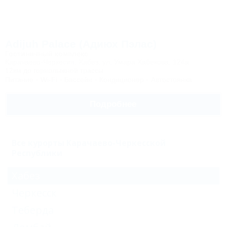
Adijuh Palace (Адиюх Пэлас)
Гостиничный комплекс
Карачаево-Черкесия, Хабез, ул. Умара Хабекова, 124а
12км до горнолыжной трассы
Питание
Wi-Fi
Бассейн
Кондиционер
Автостоянка
Подробнее
Все курорты Карачаево-Черкесской
Республики
Хабез
Черкесск
Теберда