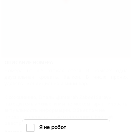
Deluxe
double
Club king
Club
double
Карта
ОПИСАНИЕ НОМЕРА
Отзывы
Номера на 4-5 этажах отеля. В номере: одна
двуспальная кровать, балкон. В числе прочих
удобств - кондиционер и мини-бар.
К сожалению, Отель «Jumeirah Zabeel Saray»
находится в архиве, и мы не можем гарантировать
актуальность информации. Объектом не
предоставлены данные о внесении в Единый
реестр.