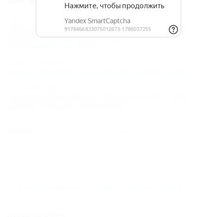
Контакты
Адрес:
The Crescent (West), Palm Jumeirah | ОАЭ,
Дубай, Пальма Джумейра
Показать на карте
Адрес в Интернете:
https://5turistov.ru/jumeirah-zabeel-saray/
Почтовый адрес:
The Crescent (West), Palm Jumeirah | ОАЭ,
Дубай, Пальма Джумейра
ВНИМАНИЕ!
Вся информация предоставлена туроператором. Редакция
портала не несёт ответственность за достоверность представленных
данных.
Все
гостиницы Дубая
и
отели Дубая
(29)
Курорты мира