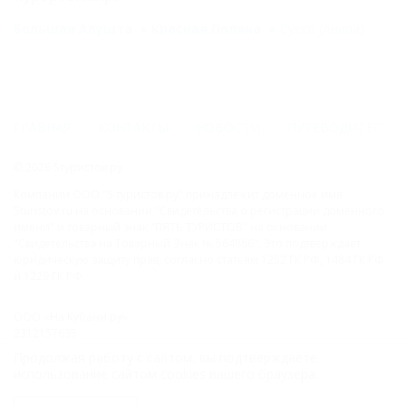
Большая Алушта
Красная Поляна
Сукко (Анапа)
ГЛАВНАЯ
КОНТАКТЫ
НОВОСТИ
ПУТЕВОДИТЕЛЬ
© 2026 5туристов.ру
Компании ООО "5 туристов.ру" принадлежит доменное имя
5turistov.ru на основании "Свидетельства о регистрации доменного
имени" и товарный знак "ПЯТЬ ТУРИСТОВ" на основании
"Свидетельства на Товарный Знак № 564866". Это подтверждает
юридическую защиту прав, согласно статьям 1252 ГК РФ, 1484 ГК РФ
и 1229 ГК РФ.
ООО «На Кубани.ру»
2312157635
1082312013827
Продолжая работу с сайтом, вы подтверждаете
Все права защищены.
использование сайтом cookies вашего браузера.
Присоединяйтесь к нам!