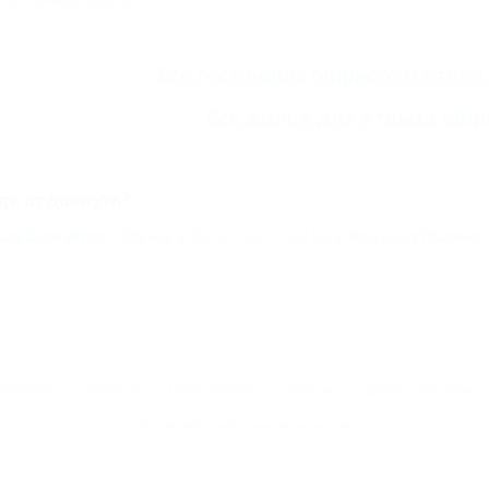
едставленных данных.
Все
гостиницы Мирного
и
отели
Всё
жильё для отдыха Мир
де отдохнуть?
ольшая Ялта - 126 км
Лаго-Наки - 564 км
Красная Поляна -
Контакты
Новости
Путеводитель
Форум
Профессионалам
Политика конфиденциальности