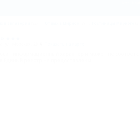
Отель Natal
х в Евпатории
(92)
Отдых в Мирном
(3)
Гостиницы Мирного
(3)
)»
, ул. Морская, 28
Показать на карте
носит информационный характер и может не соответс
в Единый реестр не предоставлены.