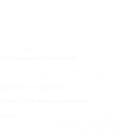
50м
АСПОЛОЖЕНИЕ И ТЕРРИТОРИЯ
асположен на Южной косе между озером Донузлав
тдохнуть от городской суеты, шума, насладиться жив
даленность от моря: 50 м
СЛУГИ ОТЕЛЯ «NATALIA (НАТАЛИ)»
Питание
Завтрак по системе "шведский стол" (
двухразовое - завтрак+ужин по систе
или «меню-заказ»), трехразовое по си
сезон или «меню-заказ»). В ресторан