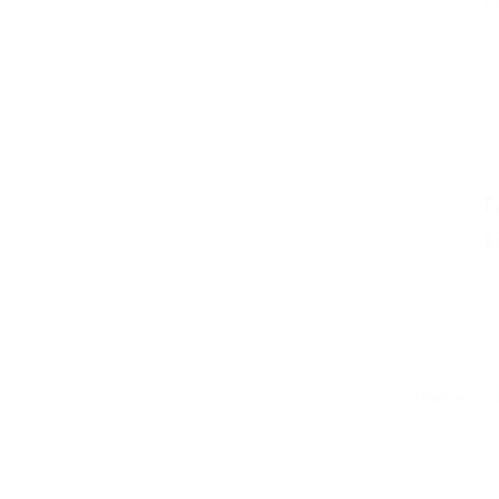
пр
Г
Б
Главная