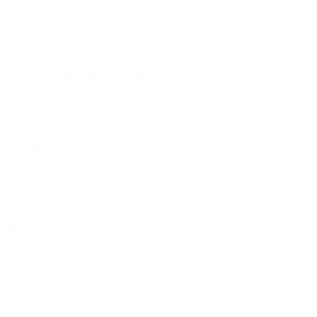
иве, и мы не можем
е предоставлены данные о
кая, 28
Показать на карте
орская, д. 28
го реестра
.
несёт ответственность за достоверность