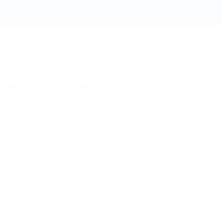
ia (Натали), Мирный - цены 2026, бронирование
Регистрация
Вход
Отель Natalia (Натали)
твовать действительности.