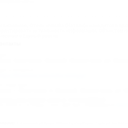
ородской суеты.
 сожалению, Отель «Natalia (Натали)» находится в арх
арантировать актуальность информации. Объектом н
несении в Единый реестр.
онтакты
дрес:
рым, Евпатория, Мирный, Южная коса, ул. Морс
дрес в Интернете:
ttps://5turistov.ru/natalia-mirnyiy/
очтовый адрес:
рым, г. Евпатория, п. Мирный, Южная коса, ул. М
омер реестровой записи: С912024008625
ип объекта: Гостиница, Статус: Действует. Информация из
Едино
НИМАНИЕ!
Вся информация предоставлена туроператором. Редакция портала не 