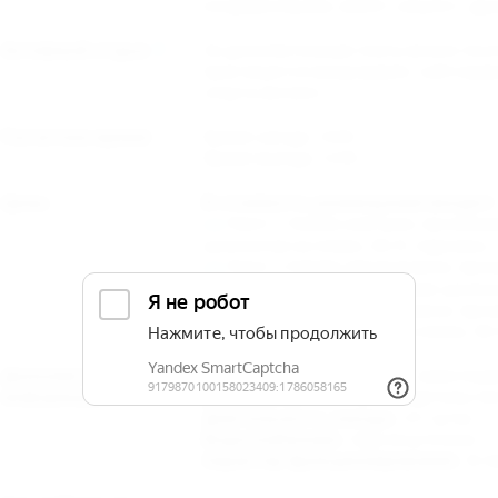
кондиционерами, имеют санузел с душ
Активный отдых
За дополнительную плату можно посет
практикуются виндсерфинг, кайтсерф
спорта (яхтинг).
Расчетное время
Время заезда: 14:00
Время выезда: 12:00
Цены
В стоимость размещения входит:
Пакет 1 Natalia (завтрак): прожива
шезлонгом на пляже, Wi-Fi, парковка.
Пакет 2 Natalia (двухразовое): пр
(завтрак + ужин), пользование шезлонг
Пакет 3 Natalia (трехразовое): пр
пользование шезлонгом на пляже, Wi-F
Дополнительная
Животные :
Пребывание с животным
информация:
Документы :
Паспорт, свидетельство
Длительность заезда :
От суток.
Водоснабжение :
Круглосуточное.
Характер функционирования :
В пе