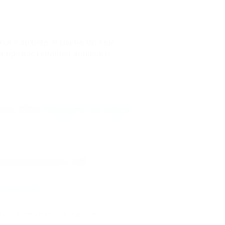
ся в архиве, и мы не можем
е предоставлены данные о
го, 8/8
Показать на карте
/Дзержинского, 8/8
го реестра
.
несёт ответственность за достоверность