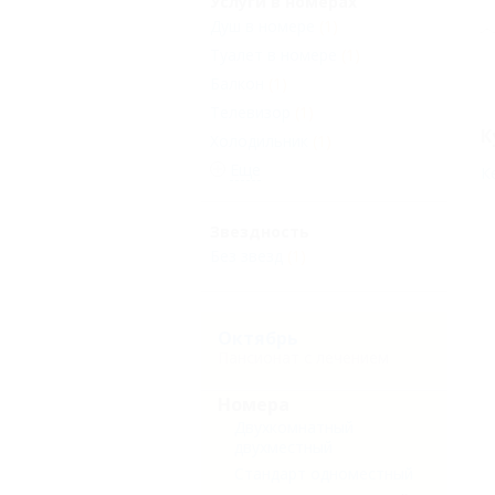
Услуги в номерах
Душ в номере
(1)
Туалет в номере
(1)
Балкон
(1)
Телевизор
(1)
К
Холодильник
(1)
Еще
К
Звездность
Без звезд
(1)
Октябрь
Пансионат с лечением
Номера
Двухкомнатный
двухместный
Стандарт одноместный