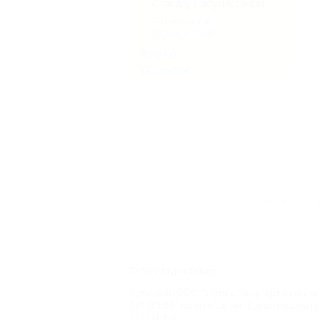
Стандарт двухместный
Улучшенный
двухместный
Карта
Отзывы
Главная
© 2026 5туристов.ру
Компании ООО "5 туристов.ру" принадлежит
ТУРИСТОВ" на основании "Свидетельства на 
1229 ГК РФ.