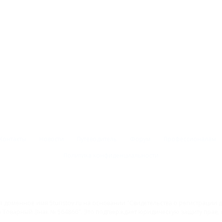
Контакты
Новости
Путеводитель
Форум
Профессионалам
Политика конфиденциальности
 доменное имя 5turistov.ru на основании "Свидетельства о регистрации
Товарный Знак № 564866". Это подтверждает юридическую защиту прав, со