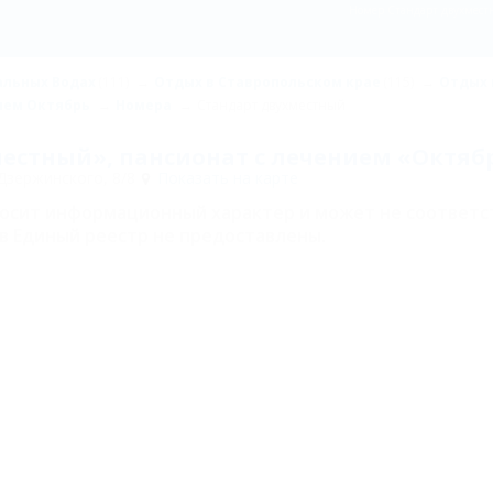
Номер Стандарт двухмест
альных Водах
(111)
Отдых в Ставропольском крае
(115)
Отдых 
ием Октябрь
Номера
Стандарт двухместный
естный», пансионат с лечением «Октяб
Дзержинского, 8/8
Показать на карте
носит информационный характер и может не соответс
в Единый реестр не предоставлены.