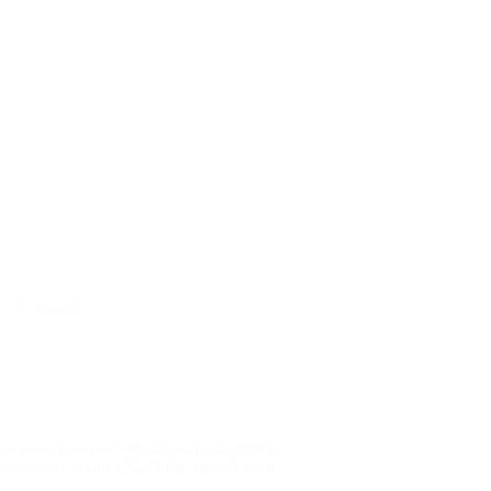
О проекте
 доменного имени" и товарный знак "ПЯТЬ
гласно статьям 1252 ГК РФ, 1484 ГК РФ и