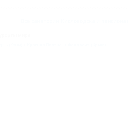
Все
санатории Кисловодска
и
пансиона
урорты мира
ерчь (Крым)
Красная Поляна
Феодосия (Крым)