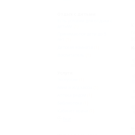
Отдых с детьми
Есть условия для отдыха с
К
детьми
(1)
г
Принимаются дети до 5
в
лет
(1)
Детская комната
(1)
К
Воспитатель
(1)
А
С
Услуги
А
Экскурсии
(1)
h
Авиа и ж/д кассы
(1)
П
Аптека рядом
(1)
С
Библиотека
(1)
Н
Кабинет врача
(1)
Т
Еще
В
пр