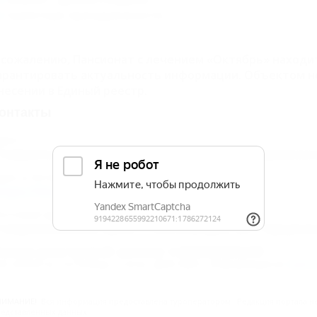
туалетные принадлежности.
 сожалению, Пансионат с лечением «Октябрь» находит
арантировать актуальность информации. Объектом н
несении в Единый реестр.
онтакты
дрес:
таврополь, Кисловодск, ул. Герцена/Дзержинско
дрес в Интернете:
ttps://5turistov.ru/pansionat-october/
очтовый адрес:
тавропольский край, г. Кисловодск, ул. Герцена
омер реестровой записи: С262025005249
ип объекта: Гостиница, Статус: Действует. Информация из
Едино
НИМАНИЕ!
Вся информация предоставлена туроператором. Редакция портала не 
едставленных данных.