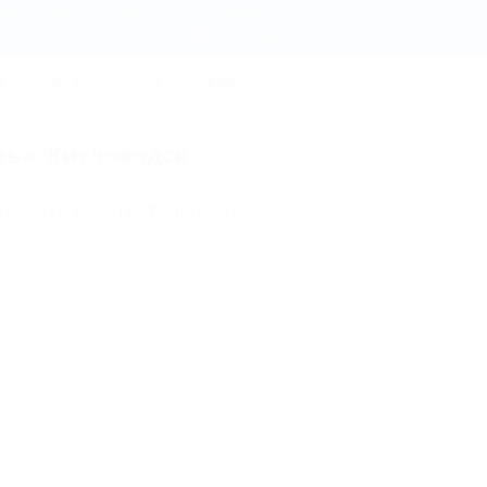
ный пансионата с лечением Октябрь, Кисловодск
Регистрация
Вход
в Кисловодске
(46)
Санатории
рь», Кисловодск
твовать действительности.