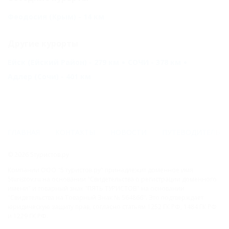
Феодосия (Крым) - 14 км
Другие курорты
Ейск (Ейский Район) - 279 км
СОЧИ - 378 км
Адлер (Сочи) - 401 км
ГЛАВНАЯ
КОНТАКТЫ
НОВОСТИ
ПУТЕВОДИТЕЛЬ
© 2026 5туристов.ру
Компании ООО "5 туристов.ру" принадлежит доменное имя
5turistov.ru на основании "Свидетельства о регистрации доменного
имени" и товарный знак "ПЯТЬ ТУРИСТОВ" на основании
"Свидетельства на Товарный Знак № 564866". Это подтверждает
юридическую защиту прав, согласно статьям 1252 ГК РФ, 1484 ГК РФ
и 1229 ГК РФ.