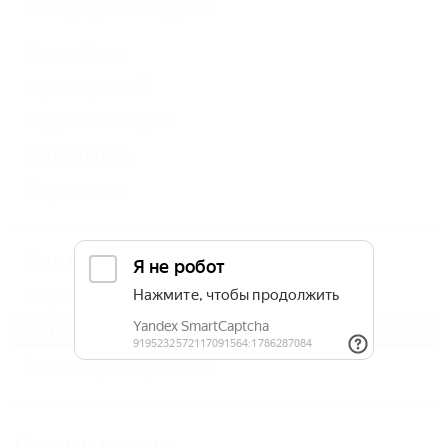
Все курорты Феодосии
Коктебель
Приморский
Орджоникидзе
Курортное
Береговое
Приморский
Карта
Погода в Приморском
Фото Приморского
Соседние курорты