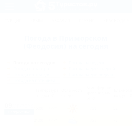
Регистрация
ТУРЦИЯ
КРЫМ
АБХАЗИЯ
ГРУЗИЯ
КРАСНОДАРС
Вход
Погода в Приморском
(Феодосия) на сегодня
Погода на сегодня
Погода на неделю
Погода на завтра
Погода на десять дней
Погода на три дня
Погода на две недели
Погода на пять дней
Атмосферное
Tемпература
Облачность,
Влажност
давление, мм
воздуха, ºC
осадки
воздуха, 
рт. ст.
09
/08
/2026
+27
15:00
758
52
°C
Воскресенье
+25
21:00
759
75
°C