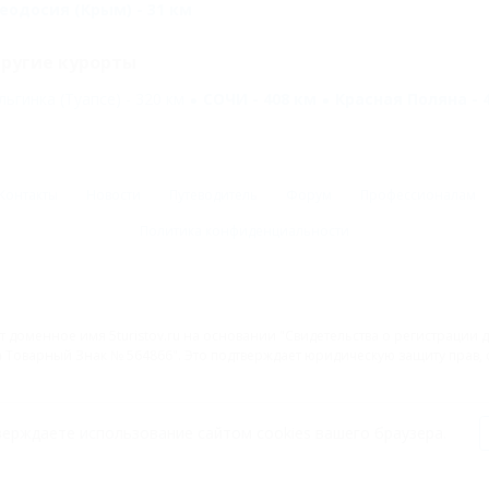
еодосия (Крым) - 31 км
ругие курорты
льгинка (Туапсе) - 320 км
СОЧИ - 408 км
Красная Поляна - 
Контакты
Новости
Путеводитель
Форум
Профессионалам
Политика конфиденциальности
 доменное имя 5turistov.ru на основании "Свидетельства о регистрации
Товарный Знак № 564866". Это подтверждает юридическую защиту прав, со
Присоединяйтесь к нам!
ерждаете использование сайтом cookies вашего браузера.