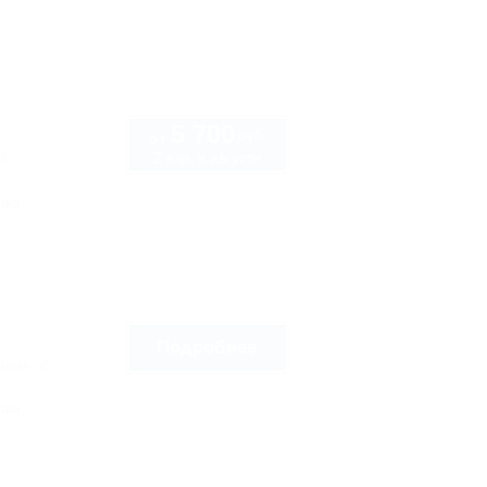
5 700
руб.
от
2 взр. в августе
2
нка
Подробнее
тная, 4
нка