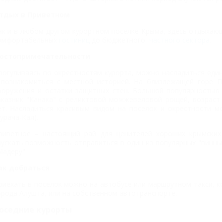
тдых в Приветном
ак и в любом другом курортном поселке Крыма, здесь отдыха
омфортабельных
гостиниц
до бюджетного
частного сектора
.
остопримечательности
рогуливаясь по окрестностям курорта, можно насладиться еди
 познакомиться с местной историей. На близлежащей горе П
ооружения и остатки защитных стен. Большой популярностью 
аказник "Канака" с реликтовой можжевеловой рощей, возраст
ет. Насладиться красивым видом на поселок и окрестности м
Курача-Кая).
риветное – настоящий рай для ценителей хороших крымских 
пускать возможность отправиться в один из популярных "винны
Мадеру".
ак добраться
риехать в поселок можно на автобусе или маршрутном такси, 
орода Алушта, или на собственном автотранспорте.
оседние курорты