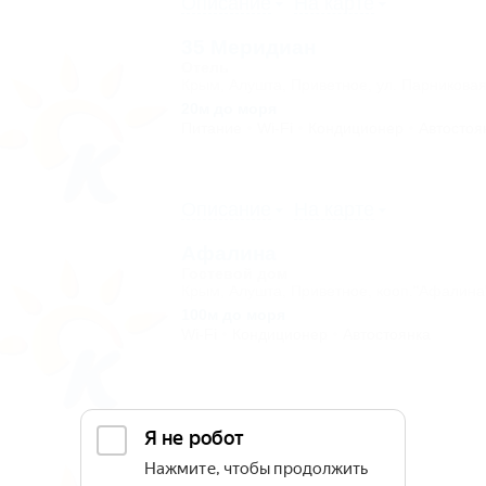
Описание
На карте
35 Меридиан
Отель
Крым, Алушта, Приветное, ул. Парниковая
20м до моря
Питание
Wi-Fi
Кондиционер
Автостоя
Описание
На карте
Афалина
Гостевой дом
Крым, Алушта, Приветное, кооп."Афалина
100м до моря
Wi-Fi
Кондиционер
Автостоянка
Описание
На карте
Гамачок у моря
Отель