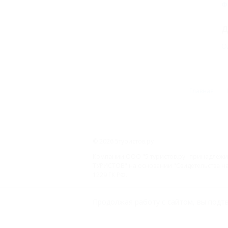
Ф
Д
О
Главная
© 2026 5туристов.ру
Компании ООО "5 туристов.ру" принадлежит
ТУРИСТОВ" на основании "Свидетельства на 
1229 ГК РФ.
ООО «На Кубани.ру»
Продолжая работу с сайтом, вы подтв
2312157635
1082312013827
Все права защищены.