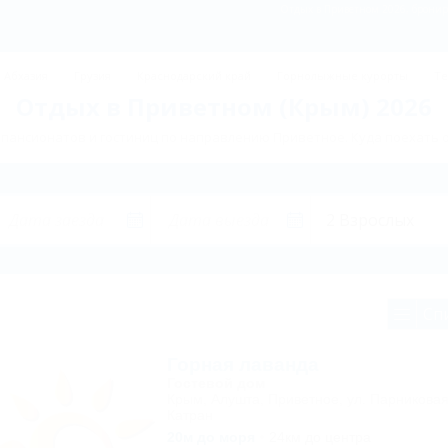
Отдых в Приветном 2026, бронир
Абхазия
Грузия
Краснодарский край
Горнолыжные курорты
Те
Отдых в Приветном (Крым) 2026
 пансионатов и гостиниц по направлению Приветное. Куда поехать 
Сп
Горная лаванда
Гостевой дом
Крым, Алушта, Приветное, ул. Парниковая
Катран
20м до моря
24км до центра