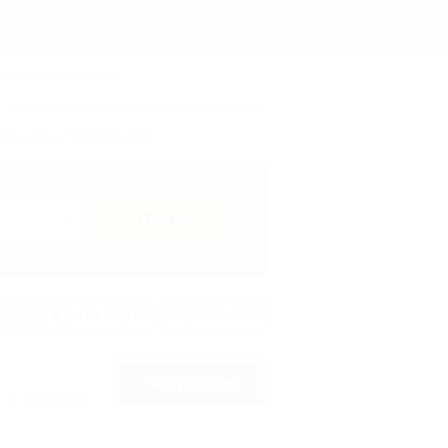
ование без посредников в Приветном, цены 2026
Регистрация
Вход
рмальные источники
отдыхать в Приветном?
Поиск
исок
На карте
Отзывы
Подробнее
, 2, комплекс