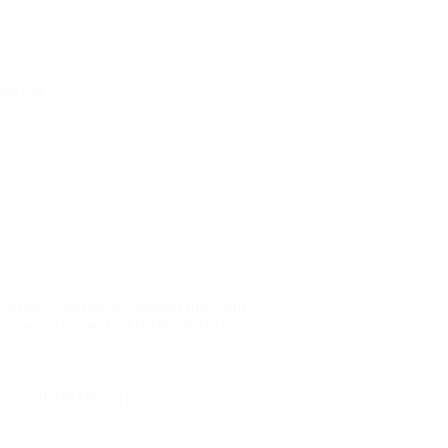
444 км
О проекте
 доменного имени" и товарный знак "ПЯТЬ
гласно статьям 1252 ГК РФ, 1484 ГК РФ и
СОГЛАСЕН