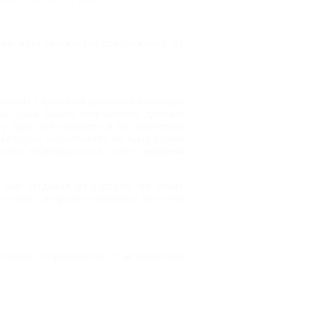
ющих ждет множество предложений: от
нением с красивой крымской природой
астушья башня сохранились древние
у туристов пользуется ботанический
 которой насчитывает не одну сотню
ожно, поднявшись на Скалу Свиданий
вин. Отдыхая на курорте, не стоит
х туров" и продегустировать местную
которые отправляются от автовокзала