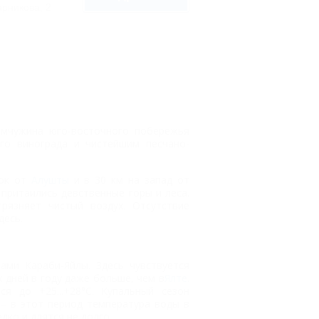
рникова, 2
мчужина юго-восточного побережья
го винограда и чистейшим песчано-
ток от
Алушты
и в 30 км на запад от
 притаились девственные горы и леса.
рязняет чистый воздух. Отсутствие
десь.
ми Караби-Яйлы. Здесь чувствуется
 дней в году даже больше, чем в
Ялте
.
я до +25...+28°С. Купальный сезон
 – в этот период температура воды в
дко и длятся не долго.