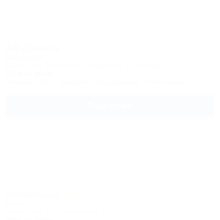
Ай-Даниль
Санаторий
Крым, Ялта, Даниловка (Ай-Даниль), ул. Лесная, 4
100м до моря
Питание
Wi-Fi
Бассейн
Кондиционер
Автостоянка
Подробнее
Атлантида
Отель
Крым, Ялта, ул. Коммунаров, 7а