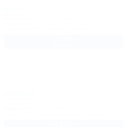
Форос
Санаторий
Крым, Ялта, Форос, Форосский спуск, 1
50м до моря
Питание
Бассейн
Кондиционер
Автостоянка
21 037
руб.
от
2 взр. в июле
Монпансье
Гостевой дом
Крым, Ялта, ул. Щорса, 27
800м до моря
493м до центра
Питание
Wi-Fi
Кондиционер
Бассейн
Автостоянка
4 500
руб.
от