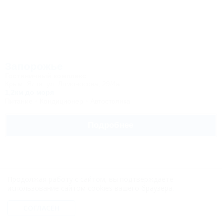
Запорожье
Гостиничный комплекс
Крым, Ялта, ул. Ломоносова, 29/4а
1,2км до моря
Питание
Кондиционер
Автостоянка
Подробнее
Продолжая работу с сайтом, вы подтверждаете
использование сайтом cookies вашего браузера.
СОГЛАСЕН
Ореанда (Oreanda)