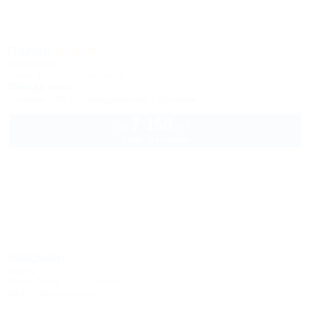
Палас
Гостиница
Крым, Ялта, ул. Чехова, 8
100м до моря
Питание
Wi-Fi
Кондиционер
Бассейн
7 150
руб.
от
2 взр. в ноябре
Жасмин
Отель
Крым, Ялта, ул. Садовая
Wi-Fi
Автостоянка