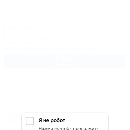
Бристоль
Отель
Крым, Ялта, ул. Рузвельта, 10
100м до моря
Питание
Кондиционер
Бассейн
Автостоянка
9 436
руб.
от
2 взр. в июле
Кокос
Эллинг
Крым, Ялта, Отрадное, ул. Отрадная, 25
20м до моря
4км до центра