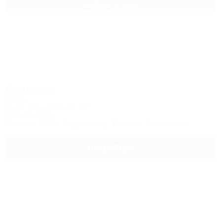
до 3 взр. в июле
Дипломат
Отель
Крым, Ялта, Ореанда, 60г
800м до моря
Питание
Wi-Fi
Кондиционер
Бассейн
Автостоянка
Подробнее