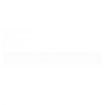
Чайная горка
Отель
Крым, Ялта, ул. Щербака, 14
900м до моря
Питание
Wi-Fi
Кондиционер
Бассейн
Автостоянка
5 300
руб.
от
2 взр. в июле
Империал 2011