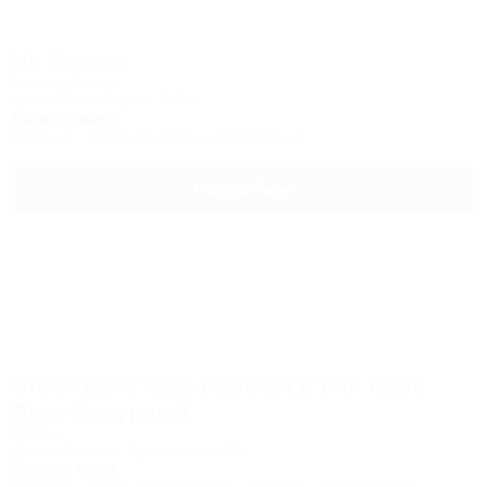
На Кирова
Гостевой дом
Крым, Ялта, Кирова, 106а
1,5км до моря
Питание
Wi-Fi
Бассейн
Автостоянка
Подробнее
Green park Yalta-Intourist (Грин Парк
Ялта-Интурист)
Отель
Крым, Ялта, ул. Дражинского, 50
780м до моря