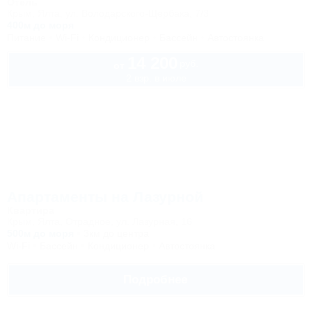
Отель
Крым, Ялта, ул. Володарского-Щербака, 7/3
400м до моря
Питание
Wi-Fi
Кондиционер
Бассейн
Автостоянка
14 200
руб.
от
2 взр. в июле
Апартаменты на Лазурной
Квартира
Крым, Ялта, Отрадное, ул. Лазурная, 16
500м до моря
3км до центра
Wi-Fi
Бассейн
Кондиционер
Автостоянка
Подробнее