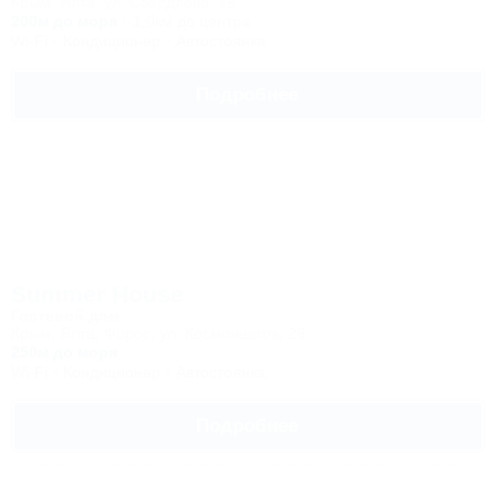
Крым, Ялта, ул. Свердлова, 19
200м до моря
1,0км до центра
Wi-Fi
Кондиционер
Автостоянка
Подробнее
Summer House
Гостевой дом
Крым, Ялта, Форос, ул. Космонавтов, 26
250м до моря
Wi-Fi
Кондиционер
Автостоянка
Подробнее