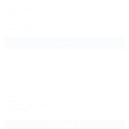
Happy Hotel
Отель
Крым, Ялта, ул. Свердлова, 34, к.6
1,0км до моря
Питание
Wi-Fi
Кондиционер
Автостоянка
Подробнее
Левант
Отель
Крым, Ялта, Приморский Парк, 3а
15м до моря
Питание
Wi-Fi
Кондиционер
Бассейн
Автостоянка
17 000
руб.
от