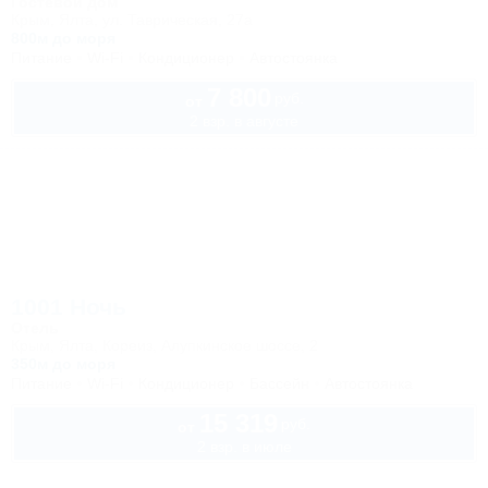
Гостевой дом
Крым, Ялта, ул. Таврическая, 27а
800м до моря
Питание
Wi-Fi
Кондиционер
Автостоянка
7 800
руб.
от
2 взр. в августе
1001 Ночь
Отель
Крым, Ялта, Кореиз, Алупкинское шоссе, 2
350м до моря
Питание
Wi-Fi
Кондиционер
Бассейн
Автостоянка
15 319
руб.
от
2 взр. в июле