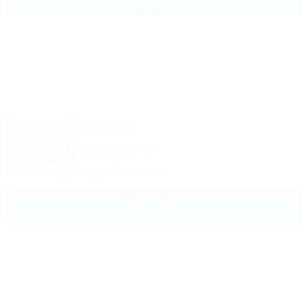
2 взр. в июле
Русская Ривьера
Гостевой дом
Крым, Ялта, ул. Ломоносова, 51
1,0км до моря
Wi-Fi
Кондиционер
Автостоянка
Подробнее