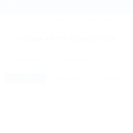
Фильтры и сортировка
Главная
ТУРЦИЯ
КРЫМ
АБХАЗИЯ
ГРУЗИЯ
КРАСНОДАРС
Регистрация
Отдых в Ялте (Крым) 2026
Вход
Дата заезда
Дата выезда
Список
На карте
Отзывы