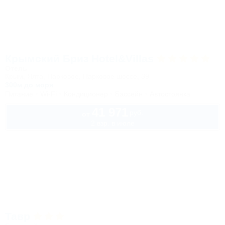
Крымский Бриз Hotel&Villas
Отель
Крым, Ялта, Парковое, Парковое шоссе, 39
300м до моря
Питание
Wi-Fi
Кондиционер
Бассейн
Автостоянка
41 971
руб.
от
2 взр. в июле
Тавр