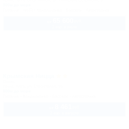
Крым, Ялта, Оползневое, ул. Генерала Острякова, 9
300м до моря
Питание
Wi-Fi
Кондиционер
Бассейн
Автостоянка
65 600
руб.
от
2 взр. в июле
Крымская Ницца
Отель
Крым, Ялта, ул. Строителей, 9е
800м до моря
Питание
Кондиционер
Бассейн
Автостоянка
8 461
руб.
от
2 взр. в августе