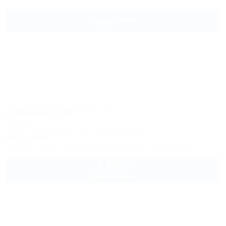
Подробнее
Ливадийский
Отель
Крым, Ялта, Ливадия, ул. Виноградная, 95
30м до моря
Питание
Wi-Fi
Кондиционер
Бассейн
Автостоянка
9 667
руб.
от
2 взр. в августе