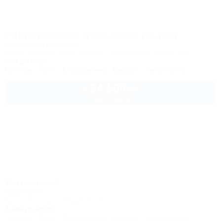
Palmira Palace (Пальмира Палас)
Курортный комплекс
Крым, Большая Ялта, Курпаты, Алупкинское шоссе, 12а
50м до моря
Питание
Wi-Fi
Кондиционер
Бассейн
Автостоянка
24 500
руб.
от
2 взр. в июле
Ялтинский
Санаторий
Крым, Ялта, ул. Свердлова, 32
1,5км до моря
Питание
Wi-Fi
Кондиционер
Бассейн
Автостоянка