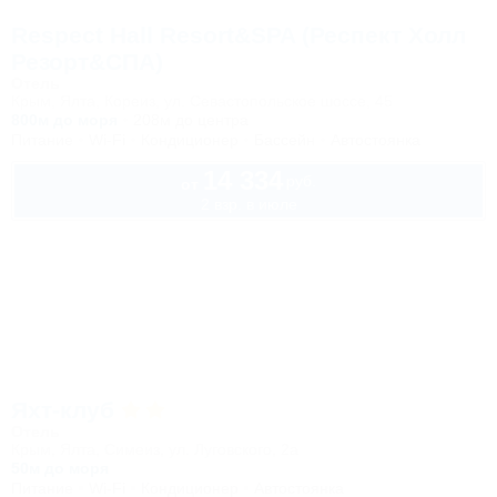
Respect Hall Resort&SPA (Респект Холл
Резорт&СПА)
Отель
Крым, Ялта, Кореиз, ул. Севастопольское шоссе, 45
800м до моря
208м до центра
Питание
Wi-Fi
Кондиционер
Бассейн
Автостоянка
14 334
руб.
от
2 взр. в июле
Яхт-клуб
Отель
Крым, Ялта, Симеиз, ул. Луговского, 2а
50м до моря
Питание
Wi-Fi
Кондиционер
Автостоянка