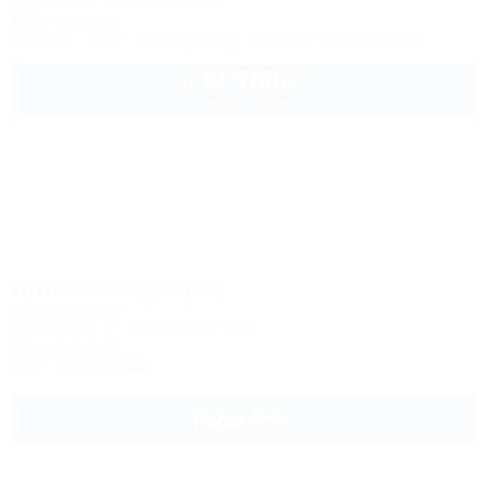
Крым, Ялта, Кореиз, Мисхор
480м до моря
Питание
Wi-Fi
Кондиционер
Бассейн
Автостоянка
14 760
руб.
от
2 взр. в июле
Ялтинский дворик
Гостевой дом
Крым, Ялта, ул. Ломоносова, 51/2
1,0км до моря
Wi-Fi
Автостоянка
Подробнее