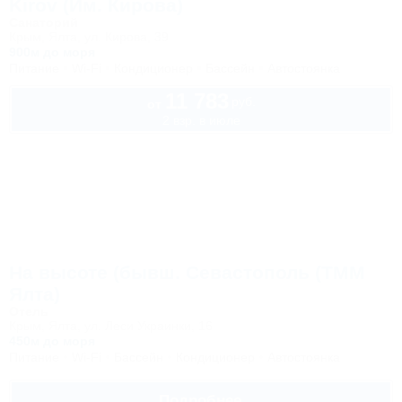
Kirov (Им. Кирова)
Санаторий
Крым, Ялта, ул. Кирова, 39
900м до моря
Питание
Wi-Fi
Кондиционер
Бассейн
Автостоянка
11 783
руб.
от
2 взр. в июле
На высоте (бывш. Севастополь (ТММ
Ялта)
Отель
Крым, Ялта, ул. Леси Украинки, 16
450м до моря
Питание
Wi-Fi
Бассейн
Кондиционер
Автостоянка
Подробнее