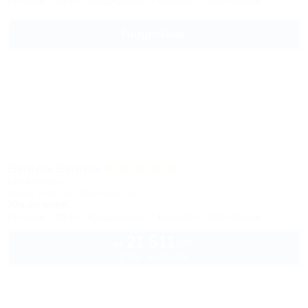
Питание
Wi-Fi
Кондиционер
Бассейн
Автостоянка
Подробнее
Вилла Елена
Клуб-отель
Крым, Ялта, ул. Морская, 3а
50м до моря
Питание
Wi-Fi
Кондиционер
Бассейн
Автостоянка
21 511
руб.
от
2 взр. в августе