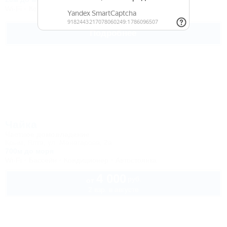
Wi-Fi
Кондиционер
Автостоянка
Подробнее
Чайка
Частное домовладение
Крым, Ялта, ул. Манагарова, 2а
700м до моря
Wi-Fi
Бассейн
Кондиционер
Автостоянка
4 000
руб.
от
2 взр. в августе