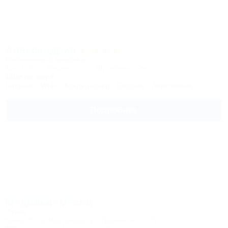
Александрия
Гостиничный комплекс
Крым, Ялта, Кацивели, ул. Шулейкина, 2ж
130м до моря
Питание
Wi-Fi
Кондиционер
Бассейн
Автостоянка
Подробнее
Медовый месяц
Отель
Крым, Ялта, Массандра, ул. Дражинского, 48