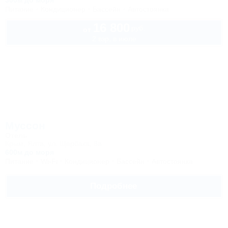
300м до моря
Питание
Кондиционер
Бассейн
Автостоянка
16 800
руб.
от
2 взр. в июле
Муссон
Отель
Крым, Ялта, ул. Щербака, 8а
600м до моря
Питание
Wi-Fi
Кондиционер
Бассейн
Автостоянка
Подробнее