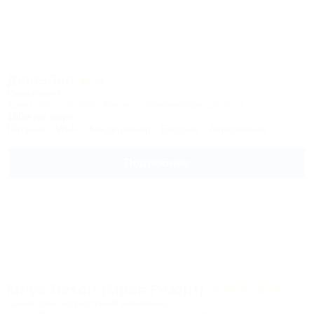
Дюльбер
Санаторий
Крым, Ялта, Кореиз, Мисхор, Алупкинское шоссе, 1
100м до моря
Питание
Wi-Fi
Кондиционер
Бассейн
Автостоянка
Подробнее
Mriya Resort (Мрия Резорт)
Санаторно-курортный комплекс