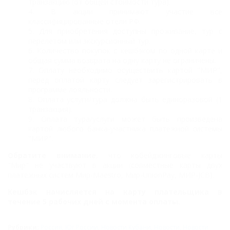
транзакцию (от общей стоимости тура).
В акции принимают участие все
классифицированные отели РФ.
Для приобретения доступны проживание, тур с
перелетом или экскурсионный тур.
Количество покупок с кешбэком по одной карте и
о
бщая сумма возврата на одну карту
не ограничены.
Оплату необходимо осуществить картой "МИР",
перед оплатой карту следует зарегистрировать в
программе лояльности.
Оплата услуги/тура должна быть единоразовой (1
транзакция).
Оплата тура/услуги может быть произведена
картой любого банка-участника платежной системы
"МИР".
Обратите внимание
, что кобейджинговые карты
"Мир" не участвуют в акции (совместные карты двух
платежных систем Мир-Maestro, Мир-UnionPay, МИР-JCB).
Кешбэк начисляется на карту плательщика в
течение 5 рабочих дней с момента оплаты.
Рубрики:
Россия
,
Юг России
,
Новости Кубани
,
Новости
,
Новости