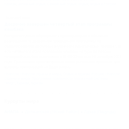
туризм
,
активный отдых
,
Семейный отдых
,
отдых
,
отдых в России
10.09.2021 00:00
Досрочно завершен четвертый этап программы
кешбэка
Ростуризм сделал обращение к туроператорам и объектам
размещения "о досрочном завершении программы по
стимулированию доступных внутренних туристических поездок", то
есть четвертого этапа программы кешбэка на туры по России.
Четвертый этап был остановлен в 01:00:00 (по мск) 10 сентября 2021
года. Транзакции, произведенные после указанного времени, для
выплаты компенсаций не будут учтены.
Новости
,
Новости страны и мира
,
Отдых и туризм
,
Россия
,
Новости
страны и мира
,
Программа лояльности платежной системы
"Мир"
,
Туризм
,
туризм
Курорты мира
АНАПА
Должанская (Ейский Район)
Лдзаа (Пицунда)