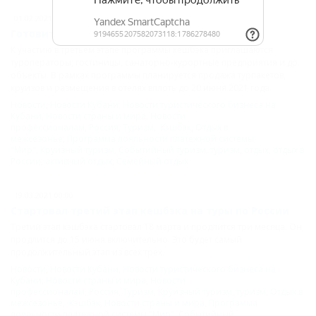
01.02.2021 00:00
Готовится третий этап программы кешбэка
К участию в третьем этапе программы кешбэка приглашаются
туроператоры, гостиницы, санаторно-курортные предприятия и др.
объекты. В рамках программы планируется продажа турпакетов,
круизов и размещения в отелях вплоть до 20 июня 2021 года.
Новости
,
Новости Кубани
,
Новости туристического бизнеса на
Кубани
,
Новости страны и мира
,
Новости
профессионалам
,
Россия
,
Туризм
,
Кэшбэк
,
Отдых в
межсезонье
,
Программа лояльности платежной системы
"Мир"
,
Круизный туризм
,
Событийный туризм
,
туризм
,
отдых
,
отдых в
России
,
активный отдых
,
Семейный отдых
19.03.2021 00:00
Стартовал третий этап кешбэка на туры по России
Третий этап кэшбэка стартовал 18 марта и продлится три месяца. Он
продлится до 15 июня включительно. Это будет самый
продолжительный этап из всех трех.
Новости
,
Новости Кубани
,
Новости туристического бизнеса на
Кубани
,
Новости страны и мира
,
Новости
профессионалам
,
Россия
,
Туризм
,
Круизный туризм
,
туризм
,
Отдых в
межсезонье
,
Кэшбэк
,
Новости страны и мира
,
Программа
лояльности платежной системы "Мир"
,
Событийный