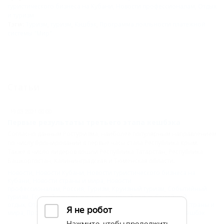
туристического бизнеса на Кубани
,
Новости профессионалам
,
Отдых
и туризм
Тэги:
Туризм
,
туризм
,
Кэшбэк
,
Программа лояльности платежной
системы "Мир"
Статьи
19.03.2021 00:00
Первые результаты третьего этапа кешбэка
Согласно данным Ростуризма, наиболее популярным направлением
по числу бронирований в первые часы стала Республика Крым.
Также в число лидеров вошли Республика Татарстан, Республика
Башкортостан, Калининградская и Тюменская области.
Новости
,
Новости Кубани
,
Новости туристического бизнеса на
Кубани
,
Новости страны и мира
,
Новости
профессионалам
,
Россия
,
Туризм
,
Круизный туризм
,
Событийный
туризм
,
Горный туризм
,
туризм
,
активный отдых
,
Семейный
отдых
,
Отдых в межсезонье
,
отдых
,
отдых в России
,
Новости страны и
мира
,
Программа лояльности платежной системы "Мир"
,
Кэшбэк