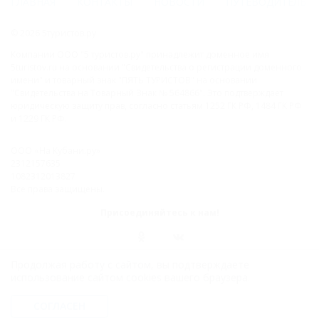
ГЛАВНАЯ
КОНТАКТЫ
НОВОСТИ
ПУТЕВОДИТЕЛЬ
© 2026 5туристов.ру
Компании ООО "5 туристов.ру" принадлежит доменное имя
5turistov.ru на основании "Свидетельства о регистрации доменного
имени" и товарный знак "ПЯТЬ ТУРИСТОВ" на основании
"Свидетельства на Товарный Знак № 564866". Это подтверждает
юридическую защиту прав, согласно статьям 1252 ГК РФ, 1484 ГК РФ
и 1229 ГК РФ.
ООО «На Кубани.ру»
2312157635
1082312013827
Все права защищены.
Присоединяйтесь к нам!
Продолжая работу с сайтом, вы подтверждаете
использование сайтом cookies вашего браузера.
СОГЛАСЕН