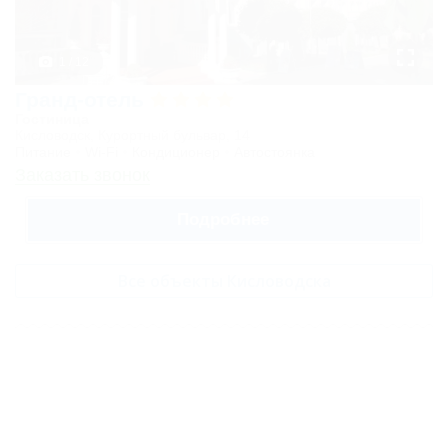
2-местный
Джуниор
Сюит 2-
1 / 12
местный
Гранд-отель
Гостиница
Люкс 2-
Кисловодск, Курортный бульвар, 14
Питание
Wi-Fi
Кондиционер
Автостоянка
комнатный
Заказать звонок
Люкс
Подробнее
Премиум
Апартаменты
Все объекты Кисловодска
2-комнатные
Карта
Отзывы