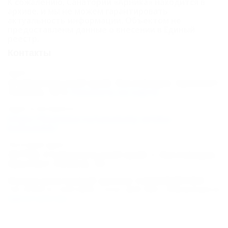
К сожалению, Санаторий «Арника» находится в
архиве, и мы не можем гарантировать
актуальность информации. Объектом не
предоставлены данные о внесении в Единый
реестр.
Контакты
Адрес:
Ставропольский край, Кисловодск, проспект
Ленина, 18
Показать на карте
Адрес в Интернете:
https://5turistov.ru/sanatoriy-arnika-
kislovodsk/
Почтовый адрес:
357700, Ставропольский край, г. Кисловодск,
проспект Ленина, 18
Номер реестровой записи: С262025001404
Тип объекта: Санаторий, Статус: Действует. Информация из
Единого реестра
.