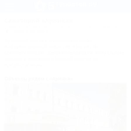
Регистрация
Санаторий «Арника»
Ставропольский край, Кисловодск, проспект Ленина, 18
Вход
Показать на карте
Архивный объект, публикация носит
Арника
информационный характер и может не
соответствовать действительности. Актуальные
данные о внесении в Единый реестр не
Лечение
предоставлены.
Номера
Объекты рядом с «Арника»
Стандарт 2-
местный
Студия 2-
местный
Студия Плюс