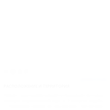
Добавить отзыв
РАСПОЛОЖЕНИЕ И ТЕРРИТОРИЯ
Рядом с санаторием находятся Каскадная лестница
и вход в национальный парк, в 15 минутах ходьбы
— Нарзанная галерея. До ж/д вокзала - 500 метров.