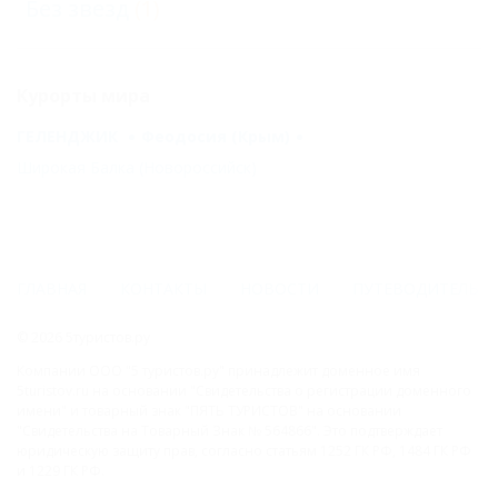
Без звезд
(1)
Курорты мира
ГЕЛЕНДЖИК
Феодосия (Крым)
Широкая Балка (Новороссийск)
ГЛАВНАЯ
КОНТАКТЫ
НОВОСТИ
ПУТЕВОДИТЕЛЬ
© 2026 5туристов.ру
Компании ООО "5 туристов.ру" принадлежит доменное имя
5turistov.ru на основании "Свидетельства о регистрации доменного
имени" и товарный знак "ПЯТЬ ТУРИСТОВ" на основании
"Свидетельства на Товарный Знак № 564866". Это подтверждает
юридическую защиту прав, согласно статьям 1252 ГК РФ, 1484 ГК РФ
и 1229 ГК РФ.