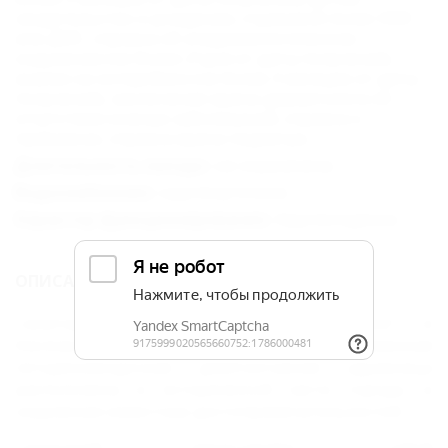
свидетельство о рождении, страховой полис ОМС
или ДМС, справка об эпидемиологическом
окружении (не более 21дня от даты получения),
анализ на энтеробиоз (не более 3 месяцев от даты
получения), заключение врача-дерматолога об
отсутствии кожных заболеваний, справка о
прививках, справка врача-педиатра.
Длительность заезда :
не ограничена.
Водоснабжение :
круглосуточное.
Характер функционирования :
Круглогодично.
ОПИСАНИЕ САНАТОРИЯ «АРНИКА»
Санаторно-курортный комплекс "Арника" в
Кисловодске построен в 2018 году. Современная
четырехзвездочная девятиэтажная здравница
расположена в исторической части города, в
окружении известных достопримечательностей.