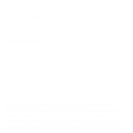
отеля
(1)
Бронирование только по телефону
(1)
Курорты мира
АНАПА
Ейск (Ейский Район)
Мацеста (Сочи)
ГЛАВНАЯ
КОНТАКТЫ
НОВОСТИ
ПУТЕВОДИТЕЛЬ
© 2026 5туристов.ру
Компании ООО "5 туристов.ру" принадлежит доменное имя
5turistov.ru на основании "Свидетельства о регистрации доменного
имени" и товарный знак "ПЯТЬ ТУРИСТОВ" на основании
"Свидетельства на Товарный Знак № 564866". Это подтверждает
юридическую защиту прав, согласно статьям 1252 ГК РФ, 1484 ГК РФ
и 1229 ГК РФ.