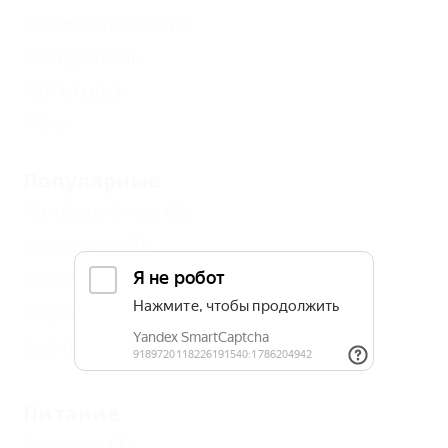
Железноводск
(1)
Ставрополь
Пятигорск
Еще
Популярные
Кондиционер
(2)
Недорого
(1)
Бесплатный Wi-Fi
(2)
Сауна, баня
(1)
Без посредников
(1)
Питание
Завтрак
(1)