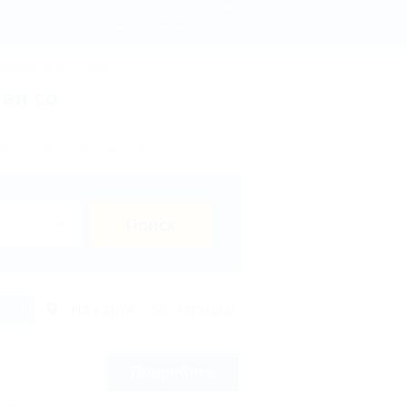
номере - бронирование, цены 2026 - 5туристов.ру
Регистрация
Вход
рмальные источники
ая со
х в Ставропольском крае?
Поиск
исок
На карте
Отзывы
Подробнее