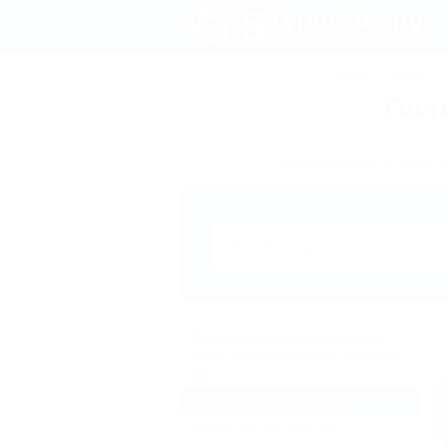
Турция
Крым
Гост
Бронирование гостиниц и
Отдых в Ставропольском
крае со стульями в номере
(2)
Гостиницы и отели
(2)
Жильё для отдыха
(3)