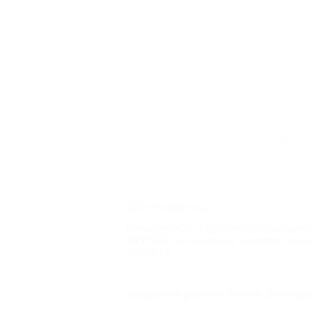
Главная
© 2026 5туристов.ру
Компании ООО "5 туристов.ру" принадлежит
ТУРИСТОВ" на основании "Свидетельства на 
1229 ГК РФ.
ООО «На Кубани.ру»
Продолжая работу с сайтом, вы подтв
2312157635
1082312013827