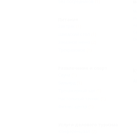
Без посредников
(1)
М
М
И
Питание
Ав
Завтрак
(1)
С
Шведский стол
(1)
О
Заказное меню
(2)
Трехразовое
(1)
Развлечения и спорт
К
Сауна
(1)
А
Бильярд
(1)
Тренажерный зал
(1)
Настольный теннис
(1)
Фитнес-центр
(1)
Услуги делового туризма
Конференц-зал
(2)