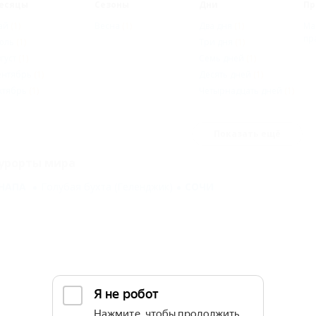
есяцы
Сезоны
Дни
Пр
ай
(1)
Весна
(1)
Два дня
(1)
Ма
пр
юль
(1)
Три дня
(1)
густ
(1)
Семь дней
(1)
ентябрь
(1)
Десять дней
(1)
ктябрь
(1)
Четырнадцать дней
(1)
Показать ещё
урорты мира
НАПА
Голубая бухта (Геленджик)
СОЧИ