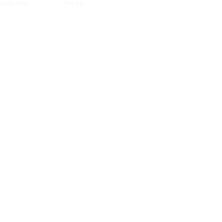
аздники
Гости
йские
На двоих
(2)
аздники
(1)
На троих
(2)