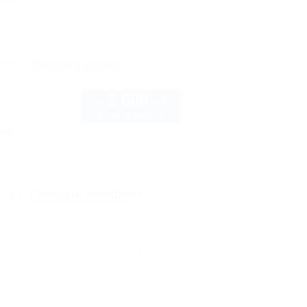
нка
рте
Заказать звонок
2 600
руб.
от
1 взр. в августе
нка
рте
Показать телефон
Архив