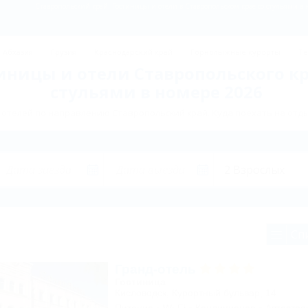
Ставропольский край: Гостиницы и отели в Ставропольском крае со стульями в 
Абхазия
Грузия
Краснодарский край
Горнолыжные курорты
Те
иницы и отели Ставропольского кр
стульями в номере 2026
 отелей по направлению Ставропольский край. Куда поехать на отды
Сп
Гранд-отель
Гостиница
Кисловодск, Курортный бульвар, 14