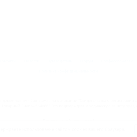
Контакты
Новости
Путеводитель
Форум
Профессионалам
Политика конфиденциальности
 доменное имя 5turistov.ru на основании "Свидетельства о регистрации
Товарный Знак № 564866". Это подтверждает юридическую защиту прав, со
Присоединяйтесь к нам!
ерждаете использование сайтом cookies вашего браузера.