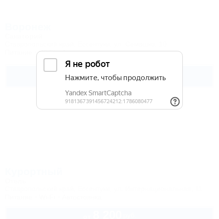
Воронеж
Санаторий
Ставропольский край, Ессентуки, ул. Семашко, 10
Питание
Wi-Fi
Автостоянка
Подробнее
Курортный
Отель
Ставропольский край, Ессентуки, ул. Интернациональная, 11
Питание
Wi-Fi
Автостоянка
8 200
руб.
от