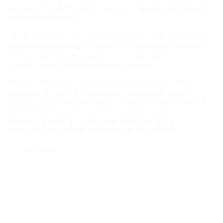
достигает -4,6°C. Осень мягкая и продолжительная,
а весна короткая.
По сравнению с остальными курортами Кавказских
Минеральных Вод в Ессентуках, выпадает меньше
всего осадков. Большую часть года здесь
господствует солнечная сухая погода.
Обилие солнца и целебные минеральные воды,
которые по составу сходные с минеральными
водами известного чешского бальнеологического
курорта Карловы Вары, создают в Ессентуках
Продолжая работу с сайтом, вы подтверждаете
благоприятные условия для лечения в любое время
использование сайтом cookies вашего браузера.
года.
Как в римских термах!
СОГЛАСЕН
Прогулки по городу доставят вам истинное
удовольствие. В особенности променад понравится
людям, неравнодушным к архитектурным изыскам.
Неповторимую прелесть облику курорта придают
хвойные аллеи парков, летние беседки для отдыха,
фонтаны, гроты, каскадные лестницы увитые