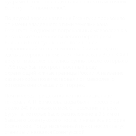
кудрями. С тех пор люди стали называть источник
Ессентук – "живой волос".
По другой версии название Ессентуки произошло
от имени владевшего этими землями хана
Ессентуга. В одном из погребальных мавзолеев XIV
века на возвышенности левого берега реки
Большой Ессентучок археологи нашли
сохранившийся скелет монгола. Считается, что
здесь захоронен племянник Чингисхана Эсэн. К XVIII
веку от мавзолея остались руины, возле которых в
1798 году был построен военный редут,
охраняющий южные границы России. А название
казаки якобы позаимствовали от мавзолея, о
котором они слышали от горцев.
Почти через три десятка лет по инициативе
генерала А. П. Ермолова сюда были переселены
около 240 казачьих семей. С поселения на реке
Бугунта, которые было расположено в 3,5 км от
бывшего Ессентукского поста, и началась история
Ессентуков. Тогда населенный пункт носил статус
станицы и назвался Ессентукской.