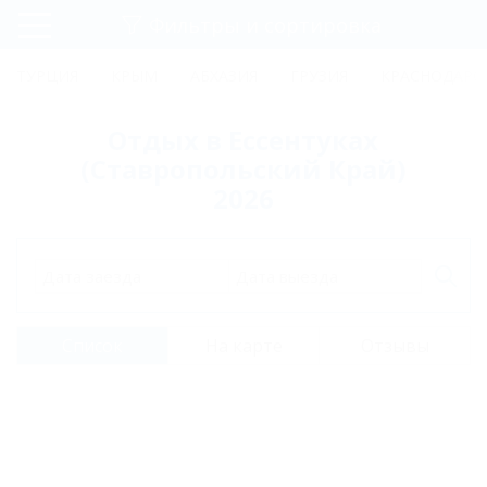
Фильтры и сортировка
Главная
ТУРЦИЯ
КРЫМ
АБХАЗИЯ
ГРУЗИЯ
КРАСНОДАРС
Регистрация
Отдых в Ессентуках
Вход
(Ставропольский Край)
2026
Дата заезда
Дата выезда
Список
На карте
Отзывы