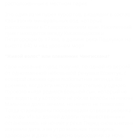
расположенных в местном парке.
Это один из четырех курортов, входящих в состав
Кавказских минеральных вод, которые
расположены в Ставропольском крае. Населенный
пункт находится между Кисловодском и
Пятигорском (в 17 км), в долине реки Подкумок на
высоте 640 м над уровнем моря.
"Живой волос" или племянник Чингисхана?
Свое название город получил, по одной из версий,
от одноименной небольшой речушки Ессентук, с
которой связана одна любопытная легенда. Во
времена, когда эти места были степью, у одного
горского князя родился больной сын, который не
мог ходить и у которого не росли волосы на голове.
Мальчика долго лечили, но ничего не помогало.
Тогда старейшины посоветовали отвести ребенка
на воды. Из-за долгой дороги путешественники
остановились на ночлег у реки. Перед сном княгиня
искупала дитя, а на утро мальчик проснулся
здоровым и даже с чудесно выросшими за ночь