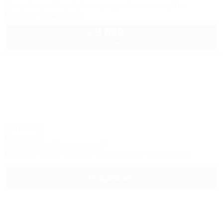
Ставропольский край, Ессентуки, ул. Баталинская, 11а
Питание
Кондиционер
9 639
руб.
от
2 взр. в декабре
Россия
Санаторий
Ессентуки, ул. Разумовского, 7
Питание
Wi-Fi
Бассейн
Кондиционер
Автостоянка
Подробнее