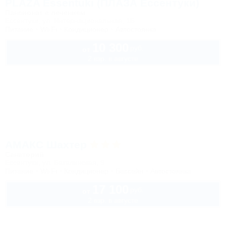
PLAZA Essentuki (ПЛАЗА Ессентуки)
Пансионат с лечением
Ессентуки, ул. Интернациональная, 1Б
Питание
Wi-Fi
Кондиционер
Автостоянка
10 300
руб.
от
2 взр. в августе
АМАКС Шахтер
Санаторий
Ессентуки, ул. Баталинская, 9
Питание
Wi-Fi
Кондиционер
Бассейн
Автостоянка
17 100
руб.
от
2 взр. в августе