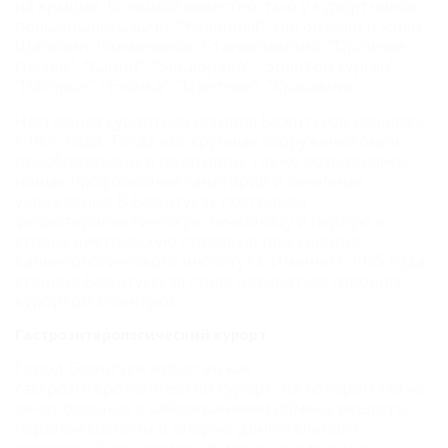
на крышах. Большой известностью у курортников
пользовались дачи: "Желанная", где бывали и жили
Шаляпин, Рахманинов, Станиславский, "Орлиное
гнездо", "Капри", "Эльдорадо", "Золотой курган",
"Нагорье", "Елочка", "Цветник", "Красавчик".
Настоящая курортная история Ессентуков началась
с 1925 года. Тогда все крупные сооружения были
преобразованы в санатории, также возводились
новые профсоюзные санатории и лечебные
учреждения. В Ессентуках построили
физиотерапевтическую лечебницу и первую в
стране диетическую столовую при клинике
бальнеологического института. Именно с 1925 года
станица Ессентукская стала называться городом-
курортом Ессентуки.
Гастроэнтерологический курорт
Город Ессентуки известен как
гастроэнтерологический курорт, на котором также
лечат больных с заболеваниями обмена веществ,
нервной системы и опорно-двигательного
аппарата. Специализация местных здравниц: