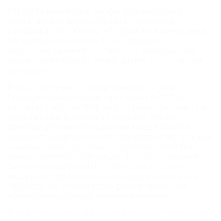
Развитие Ессентуков как курорта произошло
позже, нежели других городов Кавминвод.
Произошло это потому, что даже в начале XX века
все курортное лечение здесь сводилось к
наружному применению местных минеральных
вод, когда их главная лечебная ценность – прием
во внутрь.
Первые сведения о курортном потенциале
Ессентуков были получены от врача Ф. П. Газа,
который открыл в 1809 году на речке Кислуше три
минеральных источника и объявил, что они
превосходят многие подобные воды в Европе.
Однако прошло почти полтора десятка лет, прежде
чем воды были изучены. Их целебные свойства
описал профессор Александр Нелюбин, который
был откомандирован Петербургской Медико-
хирургической академией в станицу Ессентукскую в
1823 году. Но и после этого долгое время ими
пользовалось только местное население.
В 1848 году наместник на Кавказе князь Воронцов