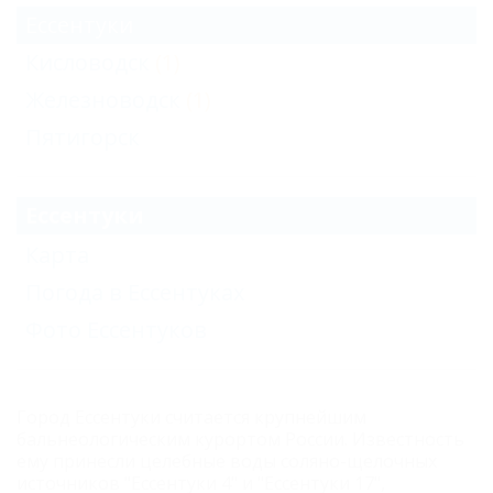
Ессентуки
Кисловодск
(1)
Железноводск
(1)
Пятигорск
Ессентуки
Карта
Погода в Ессентуках
Фото Ессентуков
Город Ессентуки считается крупнейшим
бальнеологическим курортом России. Известность
ему принесли целебные воды соляно-щелочных
источников "Ессентуки 4" и "Ессентуки 17",