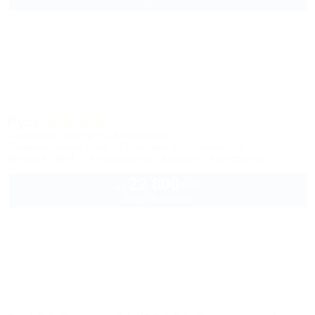
Русь
Санаторно-курортный комплекс
Ставропольский край, г. Ессентуки, ул. Пушкина, 16
Питание
Wi-Fi
Кондиционер
Бассейн
Автостоянка
22 800
руб.
от
2 взр. в августе