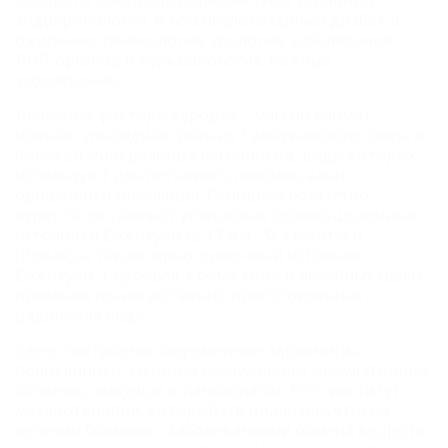
эндокринология, в том числе сахарный диабет и
ожирение, гинекология, урология, заболевания
ЛОР-органов и пульманология, кожные
заболевания.
Лечебные факторы курорта – мягкий климат,
иловая сульфидная грязь из Тамбуканского озера и
более 20 минеральных источников, воды которых
используют для питьевого лечения, ванн,
орошений и ингаляций. Основное богатство
курорта составляют углекислые соляно-щелочные
источники Ессентуки № 17 и 4, 20, Ессентуки -2
(Новая), а также серно-щелочный источник
Ессентуки-1-Буровая. Кроме того, в лечебных целях
применяется искусственно приготовленная
радоновая вода.
Здесь построены современные здравницы,
поликлиники, которые обслуживают амбулаторных
больных, живущих в пансионатах. Есть институт
механотерапии, который специализируется на
лечении больных с заболеваниями обмена веществ