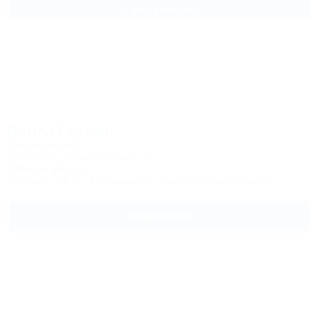
2 взр. в августе
Вилла Герман
Гостевой дом
Ессентуки, ул. Баталинская, 16
1,0км до центра
Питание
Wi-Fi
Кондиционер
Бассейн
Автостоянка
Подробнее