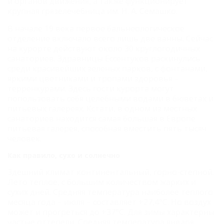
и органов движения, а также функционирует
крупная грязелечебница им. Н. А. Семашко.
В начале 19 века первое бальнеологическое
отделение включало всего лишь две ванны. Сейчас
на курорте действуют около 30 круглогодичных
санаториев. Здравницы Ессентуков раскинулись
среди красивейших зеленых парков, с фонтанами,
яркими цветниками и тропами здоровья –
терренкурами. Здесь гости курорта могут
попользовать себя целебными водами в бюветах и
питьевых галереях. Кстати, в одном из местных
санаториев находится самая большая в Европе
питьевая галерея, способная вместить пять тысяч
человек.
Как правило, сухо и солнечно
Здешний климат континентальный, горно-степной.
Лето теплое, с большим количеством жарких и
сухих дней. Средняя температура наиболее теплого
месяца года – июля – составляет +27,4°C. Но воздух
может и прогреться до +37°C. Для зимы характерны
частые оттепели. Средняя температура января