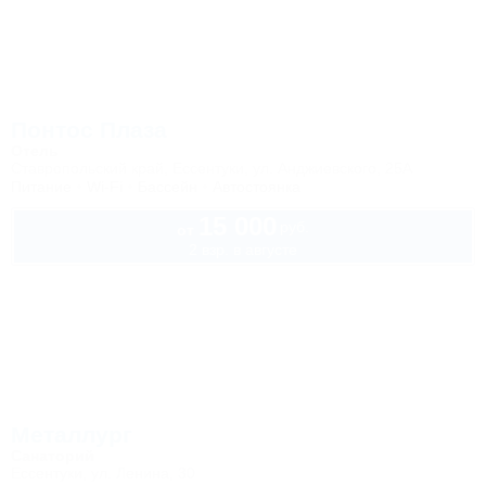
Понтос Плаза
Отель
Ставропольский край, Ессентуки, ул. Анджиевского, 25А
Питание
Wi-Fi
Бассейн
Автостоянка
15 000
руб.
от
2 взр. в августе
Металлург
Санаторий
Ессентуки, ул. Ленина, 30