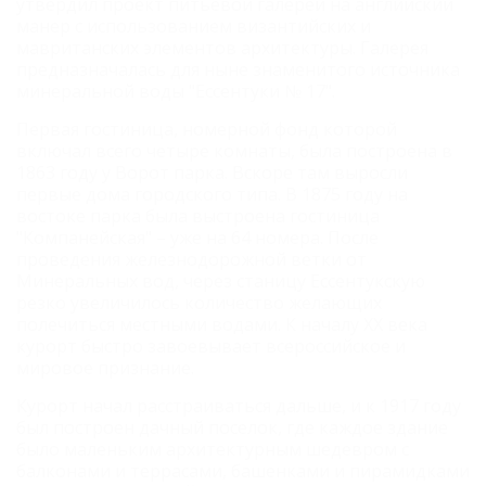
утвердил проект питьевой галереи на английский
манер с использованием византийских и
мавританских элементов архитектуры. Галерея
предназначалась для ныне знаменитого источника
минеральной воды "Ессентуки № 17".
Первая гостиница, номерной фонд которой
включал всего четыре комнаты, была построена в
1863 году у Ворот парка. Вскоре там выросли
первые дома городского типа. В 1875 году на
востоке парка была выстроена гостиница
"Компанейская" – уже на 64 номера. После
проведения железнодорожной ветки от
Минеральных вод, через станицу Ессентукскую
резко увеличилось количество желающих
полечиться местными водами. К началу XX века
курорт быстро завоевывает всероссийское и
мировое признание.
Курорт начал расстраиваться дальше, и к 1917 году
был построен дачный поселок, где каждое здание
было маленьким архитектурным шедевром с
балконами и террасами, башенками и пирамидками