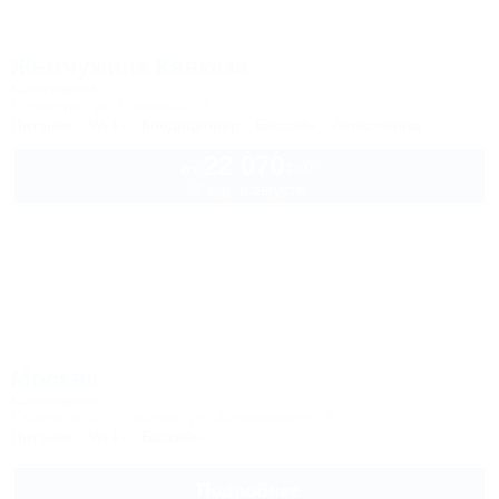
Жемчужина Кавказа
Санаторий
Ессентуки, ул. Пушкина, 26
Питание
Wi-Fi
Кондиционер
Бассейн
Автостоянка
22 070
руб.
от
2 взр. в августе
Москва
Санаторий
Ставрополь, Ессентуки, ул. Анджиевского, 8
Питание
Wi-Fi
Бассейн
Подробнее