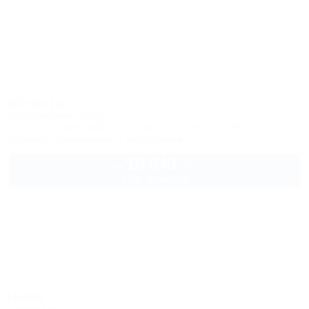
Юность
Медицинский центр
Ставропольский край, Ессентуки, ул. Советская, 24
Питание
Кондиционер
Автостоянка
10 948
руб.
от
2 взр. в августе
Нива