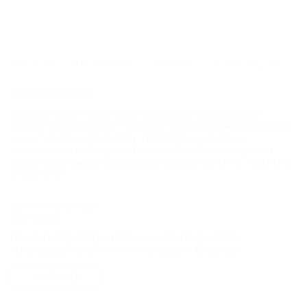
ГЛАВНАЯ
КОНТАКТЫ
НОВОСТИ
ПУТЕВОДИТЕЛЬ
© 2026 5туристов.ру
Компании ООО "5 туристов.ру" принадлежит доменное имя
5turistov.ru на основании "Свидетельства о регистрации доменного
имени" и товарный знак "ПЯТЬ ТУРИСТОВ" на основании
"Свидетельства на Товарный Знак № 564866". Это подтверждает
юридическую защиту прав, согласно статьям 1252 ГК РФ, 1484 ГК РФ
и 1229 ГК РФ.
ООО «На Кубани.ру»
2312157635
1082312013827
Продолжая работу с сайтом, вы подтверждаете
Все права защищены.
использование сайтом cookies вашего браузера.
Присоединяйтесь к нам!
СОГЛАСЕН