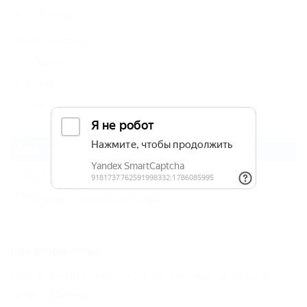
Суоярви
Сортавала
Сегежа
Салми
Еще
Беломорск
Карта
Погода в Беломорске
Где отдохнуть?
Ейск (Ейский Район) - 1993 км
АНАПА - 2188 км
СОЧИ - 2349 км