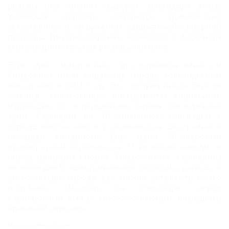
резьбы или лишних вырубок. Благодаря этому
Успенская церковь смотрится удивительно
естественно в окружении сдержанной северной
природы. Внутри сохранен иконостас в барочном
стиле и оригинальная роспись потолка.
Еще две интересные достопримечательности
Кондопоги были подарены городу голландскими
мастерами в 2001 году. Это популярные в Европе
уличные колокольные инструменты карильоны,
издающие в определенное время мелодичный
звон. Карильон на 18 колоколов совмещен с
городскими часами и установлен на центральной
площади Кондопоги. Еще один 14-метровый
дугообразный карильон на 23 колокола находится
перед Дворцом Спорта. Кондопогские карильоны
явление для России уникальное, во всей стране есть
всего четыре города, где можно встретить нечто
подобное. Поэтому на площадях перед
карильонами всегда много желающих послушать
красивый перезвон.
Как добраться