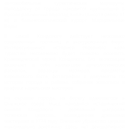
автомобильные туристические маршруты.
Неподалеку от города находится крупнейший в
России равнинный водопад Кивач (высота около 11
м) и бальнеологический курорт Марциальные
Воды.
В самой Кондопоге действует несколько
современных гостиниц и экскурсионных бюро.
Интересующимся историей северного края
туристам несомненно будет полезно посетить
Краеведческий музей Кондопоги. Его экспозиция
включает в себя коллекцию археологических
раскопок, образцы мрамора, предметы
карельского быта, фотографии и документы по
истории города и района, собрание живописи и
графики карельских мастеров.
На окраине города, на берегу вдающегося в
Онежское озера мыса, находится исторический
символ Кондопоги - деревянная шатровая
Успенская церковь, возведенная древними
мастерами в 1774 году. Внешнее убранство церкви
максимально аскетично: здесь нет декоративной