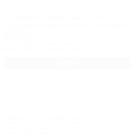
HELIOPARK Eco&SPA Medical Karelia
(Гелиопарк Карелия) (бывш. санаторий
Дворцы)
Эко отель и SPA
Карелия, Кондопога, Марциальные воды
Питание
Wi-Fi
Бассейн
Автостоянка
Подробнее
Деревня Александровка
Гостинично-туристический комплекс
Карелия, Кондопожский район, с.Кончезеро
Питание
Wi-Fi
Автостоянка