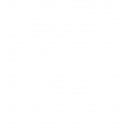
Первые упоминания о поселении Кондопога
встречаются в 1495 году. В переводе с карельского
"кондо пога" буквально означает "медвежий угол".
В середине XVIII века близ Кондопоги были открыты
и начаты разработки залежей мрамора, который
позже использовался при отделке дворцов и
соборов Санкт-Петербурга. Технический прогресс
ХХ века обусловил появление в Кондопоге
гидроэлектростанции и целлюлозно-бумажного
комбината. С 1938 года Кондопоге присвоен статус
города.
Для туристов и любителей активного отдыха
наиболее привлекательны живописные
окрестности Кондопоги. Многочисленные реки,
озера и зарыбленные водоемы пользуются
популярностью у заядлых рыбаков. Здесь ловят
форель, лосося, налимов, щуку, плотву, леща,
корюшку и ряд рыб помельче. У каждого большого
озера оборудованы уютные базы отдыха и
рыбацкие приюты, где можно с комфортом
разместиться на несколько дней. В Кондопожском
районе проложены популярные пешие и