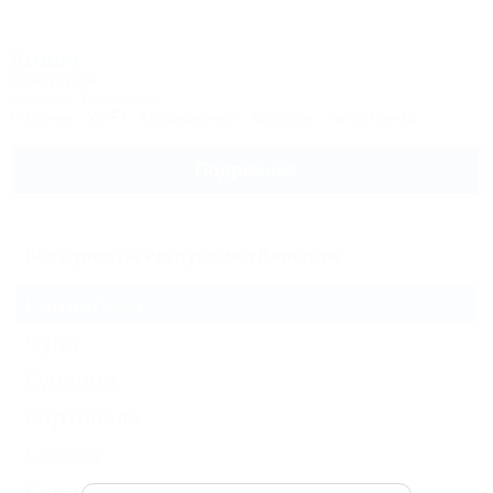
Кивач
Санаторий
Карелия, Кончезеро
Питание
Wi-Fi
Кондиционер
Бассейн
Автостоянка
Подробнее
Все курорты Республики Карелии
Кондопога
Чупа
Суоярви
Сортавала
Сегежа
Салми