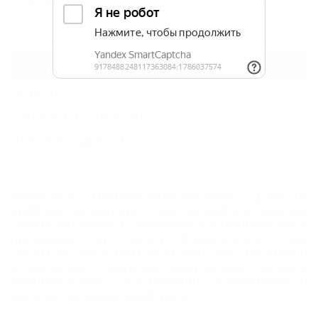
Еще
Кондопога
Карта
Погода в Кондопоге
Фото Кондпоги
Кондопога - административный центр одного из
наиболее популярных у туристов районов Карелии.
Старинный город в окружении красивейших лесов
расположен на берегу Кондопожской губы
Онежского озера, близ устья реки Суна. Это второй
по численности населения город Карелии с активно
развивающимся туристическим потенциалом и
крупный промышленный центр.