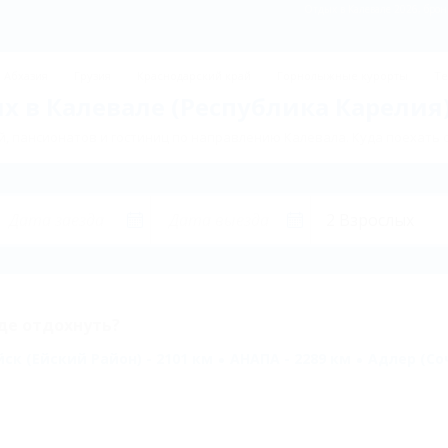
Отдых в Калевале 2026, брон
Абхазия
Грузия
Краснодарский край
Горнолыжные курорты
Те
х в Калевале (Республика Карелия)
, пансионатов и гостиниц по направлению Калевала. Куда поехать 
де отдохнуть?
йск (Ейский Район) - 2101 км
АНАПА - 2289 км
Адлер (Соч