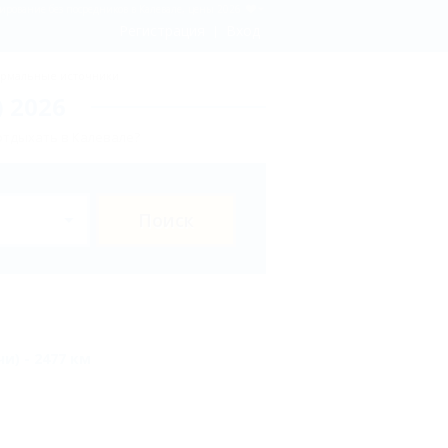
ирование без посредников в Калевале, цены 2026
Регистрация
Вход
рмальные источники
 2026
отдыхать в Калевале?
Поиск
и) - 2477 км