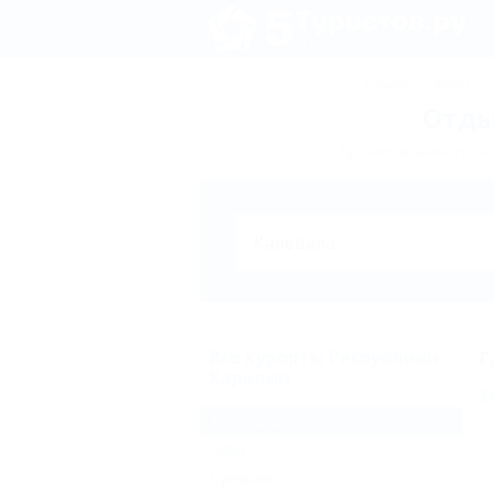
Турция
Крым
Отды
Бронирование отелей
Все курорты Республики
Г
Карелии
Е
Калевала
Чупа
Суоярви