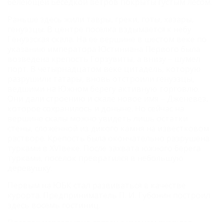
белеющей Беседкой ветров покрыты густым лесом.
Раньше здесь жили тавры, греки, готы, хазары,
генуэзцы. В центре поселка вздымается к небу
Генуэзская скала. На ее вершине в шестом веке по
указанию императора Юстиниана Первого была
возведена крепость Горзувиты, а внизу – шумел
порт. В четырнадцатом веке цитадель, которую
разрушили татары, вновь отстроили генуэзцы,
ведшими на Южном берегу активную торговлю.
Они дали строению и скале новое имя – Дженевез,
которое сохранилось и доныне. Но сейчас на
вершине скалы можно увидеть лишь остатки
стены, сложенной из дикого камня на известковом
растворе. Крепость была окончательно разрушена
турками в XVIвеке. После захвата южного берега
турками, поселок превратился в небольшую
деревушку.
Первым на ЮБК стал развиваться в качестве
курорта. Предприниматель П. И. Губонин построил
здесь восемь гостиниц.