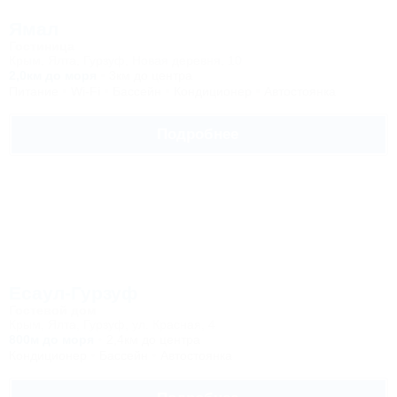
Ямал
Гостиница
Крым, Ялта, Гурзуф, Новая деревня, 10
2,0км до моря
3км до центра
Питание
Wi-Fi
Бассейн
Кондиционер
Автостоянка
Подробнее
Есаул-Гурзуф
Гостевой дом
Крым, Ялта, Гурзуф, ул. Красная, 4
800м до моря
2,4км до центра
Кондиционер
Бассейн
Автостоянка