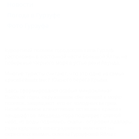
Новости
Погода в Гурзуфе
Фото Гурзуфа
Курортный поселок городского типа Гурзуф
расположен в восточной части Большой Ялты, на
побережье Черного моря в устье реки Авунда.
Многие туристы считают, что это одно из самых
красивейших мест Южного берега Крыма.
Здесь сформировался особый микроклимат.
Высокие горы, окружившие сбегающий к морю
поселок, защищают его от холодных ветров.
Незабываемое впечатление оставляет красота
ландшафтов: Медведь-гора подпирает спиной
небо, из воды поднялись скалы - островки Адалары,
ряды кудрявых виноградников зеленеют на
окрестных холмах, склоны Гурзуфской Яйлы с