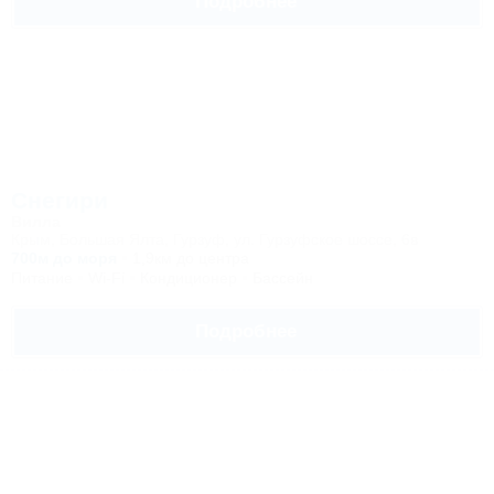
Подробнее
Снегири
Вилла
Крым, Большая Ялта, Гурзуф, ул. Гурзуфское шоссе, 6в
700м до моря
1,9км до центра
Питание
Wi-Fi
Кондиционер
Бассейн
Подробнее