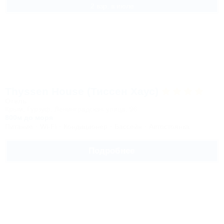
2 взр. в июле
Thyssen House (Тиссен Хаус)
Отель
Крым, Гурзуф, Ленинградская улица, 96
800м до моря
Питание
Wi-Fi
Кондиционер
Бассейн
Автостоянка
Подробнее