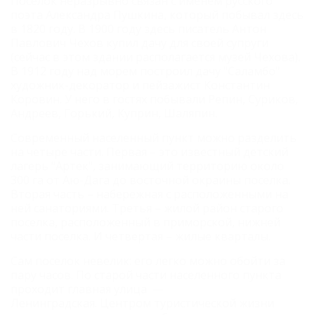
Поселок неразрывно связан с именем русского
поэта Александра Пушкина, который побывал здесь
в 1820 году. В 1900 году здесь писатель Антон
Павлович Чехов купил дачу для своей супруги
(сейчас в этом здании располагается музей Чехова).
В 1912 году над морем построил дачу "Саламбо"
художник-декоратор и пейзажист Константин
Коровин. У него в гостях побывали Репин, Суриков,
Андреев, Горький, Куприн, Шаляпин.
Современный населенный пункт можно разделить
на четыре части. Первая – это известный детский
лагерь "Артек", занимающий территорию около
300 га от Аю-Дага до восточной окраины поселка.
Вторая часть – набережная с расположенными на
ней санаториями. Третья – жилой район старого
поселка, расположенный в приморской, нижней
части поселка. И четвертая – жилые кварталы.
Сам поселок невелик: его легко можно обойти за
пару часов. По старой части населенного пункта
проходит главная улица —
Ленинградская.
Центром туристической жизни