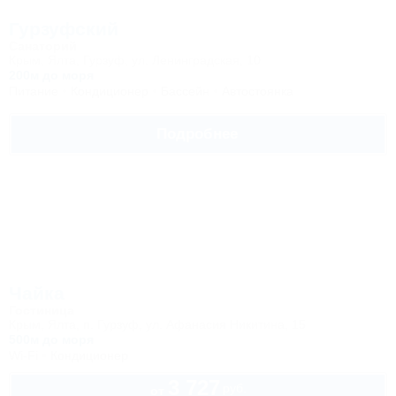
Гурзуфский
Санаторий
Крым, Ялта, Гурзуф, ул. Ленинградская, 10
200м до моря
Питание
Кондиционер
Бассейн
Автостоянка
Подробнее
Чайка
Гостиница
Крым, Ялта, п. Гурзуф, ул. Афанасия Никитина, 15
500м до моря
Wi-Fi
Кондиционер
3 727
руб.
от