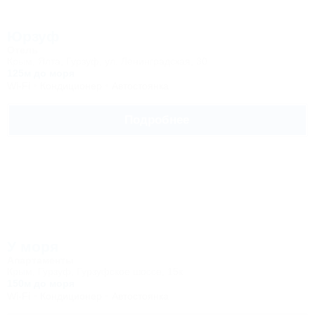
Юрзуф
Отель
Крым, Ялта, Гурзуф, ул. Ленинградская, 30
125м до моря
Wi-Fi
Кондиционер
Автостоянка
Подробнее
У моря
Апартаменты
Крым, Гурзуф, Гурзуфское шоссе, 15к
150м до моря
Wi-Fi
Кондиционер
Автостоянка