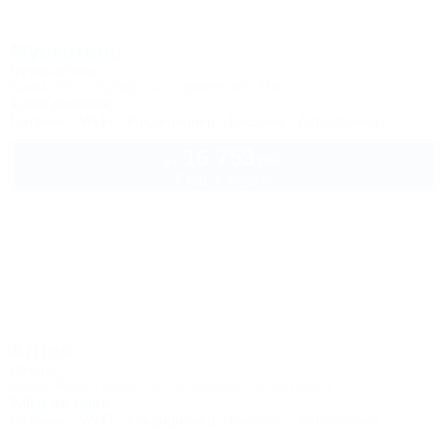
Мускатель
Бутик-отель
Крым, Ялта, Гурзуф, ул. Строителей, 11и
1,2км до моря
Питание
Wi-Fi
Кондиционер
Бассейн
Автостоянка
16 753
руб.
от
2 взр. в августе
Алтея
Отель
Крым, Ялта, Гурзуф, ул. Ялтинская, 14, литера З
2,0км до моря
Питание
Wi-Fi
Кондиционер
Бассейн
Автостоянка