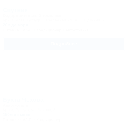
Спутник
Оздоровительный комплекс
Крым, Ялта, Гурзуф, Набережная им. А.С. Пушкина, 7
20м до моря
Питание
Wi-Fi
Кондиционер
Автостоянка
Подробнее
Бухта Чехова
Апарт-отель
Крым, Гурзуф, ул. Чехова, 8
150м до моря
Питание
Wi-Fi
Кондиционер