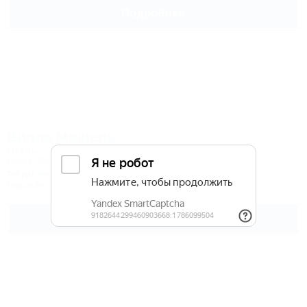
Подробнее
Вилла Мишель
Отель
Крым, Ялта, Гурзуф, Даниловка, ул. Лесная, 4а
5м до моря
Бассейн
Кондиционер
Автостоянка
Подробнее