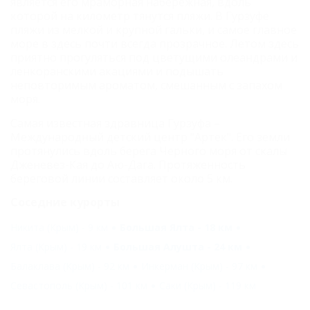
является его мраморная набережная, вдоль
которой на километр тянутся пляжи. В Гурзуфе
пляжи из мелкой и крупной гальки, и самое главное
море в здесь почти всегда прозрачное. Летом здесь
приятно прогуляться под цветущими олеандрами и
ленкоранскими акациями и подышать
неповторимым ароматом, смешанным с запахом
моря.
Самая известная здравница Гурзуфа –
Международный детский центр "Артек". Его земли
протянулись вдоль берега Черного моря от скалы
Дженевез-Кая до Аю-Дага. Протяженность
береговой линии составляет около 5 км.
Соседние курорты
Никита (Крым) - 9 км
Большая Ялта - 18 км
Ялта (Крым) - 19 км
Большая Алушта - 24 км
Балаклава (Крым) - 92 км
Инкерман (Крым) - 97 км
Севастополь (Крым) - 101 км
Саки (Крым) - 119 км