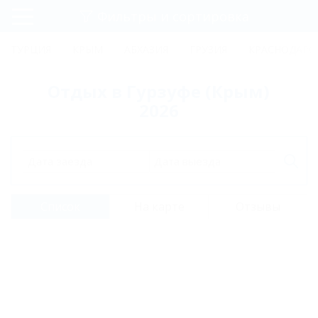
Фильтры и сортировка
Главная
ТУРЦИЯ
КРЫМ
АБХАЗИЯ
ГРУЗИЯ
КРАСНОДАРС
Регистрация
Отдых в Гурзуфе (Крым)
Вход
2026
Дата заезда
Дата выезда
Список
На карте
Отзывы