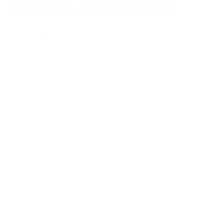
Продолжая работу с сайтом, вы подтверждаете
Другие курорты
использование сайтом cookies вашего браузера.
Голубицкая (Темрюкский Район) - 250 км
СОГЛАСЕН
Ейск (Ейский Район) - 391 км
Хоста (Сочи) - 453 км
ГЛАВНАЯ
КОНТАКТЫ
НОВОСТИ
ПУТЕВОДИТЕЛЬ
© 2026 5туристов.ру
Компании ООО "5 туристов.ру" принадлежит доменное имя
5turistov.ru на основании "Свидетельства о регистрации доменного
имени" и товарный знак "ПЯТЬ ТУРИСТОВ" на основании
"Свидетельства на Товарный Знак № 564866". Это подтверждает
юридическую защиту прав, согласно статьям 1252 ГК РФ, 1484 ГК РФ
и 1229 ГК РФ.
ООО «На Кубани.ру»
2312157635
1082312013827
Все права защищены.
Присоединяйтесь к нам!