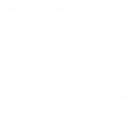
архитектуры: таврские некрополи V-I вв. до н.э. и
римская крепость Харакс I-III вв.
Именно здесь расположена наиболее известная и
облюбованная туристами достопримечательность
ЮБК и всего Крыма – архитектурный памятник
"Ласточкино гнездо", который стилизован под
средневековый замок. Это оригинальное
сооружение (проект архитектора А.В.Шервуда, 1912
г.) считается символом полуострова.
На территории современного поселка сохранились
старинные виллы и дворцы – памятники
архитектуры первой половины XIX века. Среди них
– "Романтическая Александрия" – имение князя
А.С.Голицина. Этот мрачноватый массивный
дворец, украшенный стрельчатыми окнами и двумя
восьмигранными башнями по бокам, хорошо
сохранился до настоящего времени. Из-за внешнего
вида его называют замком.
В сентябре 1901 года
здесь после тяжелой болезни жил классик русской
литературы Лев Николаевич Толстой. В гостиной, в
которой проживал писатель, действует постоянная