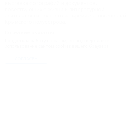
выставка фотографий и документов,
повествующих о жизни и литературной
деятельности Толстого во время его посещений
Крымского полуострова.
Соседние курорты
Продолжая работу с сайтом, вы подтверждаете
Большая Ялта - 15 км
Ялта (Крым) - 16 км
использование сайтом cookies вашего браузера.
Никита (Крым) - 27 км
Большая Алушта - 53 км
СОГЛАСЕН
Балаклава (Крым) - 66 км
Инкерман (Крым) - 71 км
Севастополь (Крым) - 75 км
Другие курорты
Кучугуры (Темрюкский Район) - 249 км
Ейск (Ейский Район) - 411 км
СОЧИ - 459 км
ГЛАВНАЯ
КОНТАКТЫ
НОВОСТИ
ПУТЕВОДИТЕЛЬ