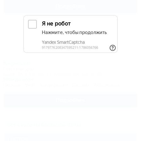
Подробнее
Караван
Гостевой дом
Крым, Ялта, Гаспра, ул. Алупкинское шоссе, 5В
500м до моря
Питание
Wi-Fi
Кондиционер
Бассейн
Автостоянка
Подробнее
Все курорты Большой Ялты
Гаспра