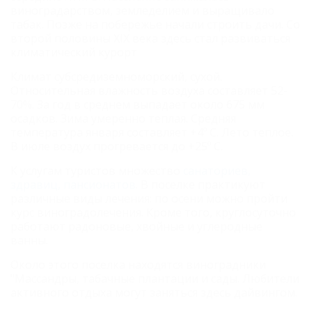
виноградарством, земледелием и выращивало
табак. Позже на побережье начали строить дачи. Со
второй половины XIX века здесь стал развиваться
климатический курорт
Климат субсредиземноморский, сухой.
Относительная влажность воздуха составляет 52-
70%. За год в среднем выпадает около 675 мм
осадков. Зима умеренно теплая. Средняя
температура января составляет +4º C. Лето теплое.
В июле воздух прогревается до +25º
C.
К услугам туристов множество
санаториев,
здравиц, пансионатов
. В поселке практикуют
различные виды лечения: по осени можно пройти
курс виноградолечения. Кроме того, круглосуточно
работают радоновые, хвойные и углеродные
ванны.
Около этого поселка находятся виноградники
"Массандры, табачные плантации и сады. Любители
активного отдыха могут заняться здесь дайвингом.