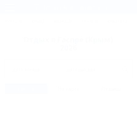
Фильтры и сортировка
Главная
ТУРЦИЯ
КРЫМ
АБХАЗИЯ
ГРУЗИЯ
КРАСНОДАРС
Регистрация
Отдых в Гаспре (Крым)
Вход
2026
Дата заезда
Дата выезда
Список
На карте
Отзывы