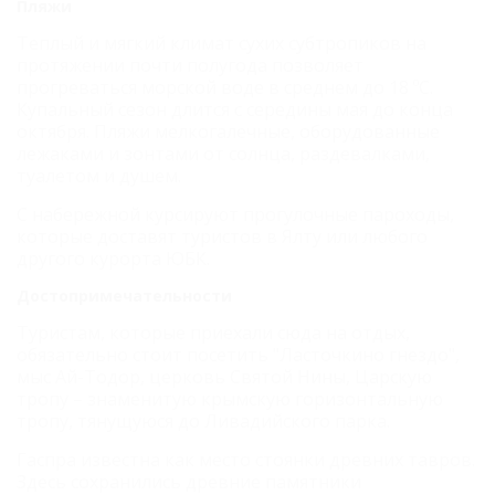
Пляжи
Теплый и мягкий климат сухих субтропиков на
протяжении почти полугода позволяет
прогреваться морской воде в среднем до 18 ºС.
Купальный сезон длится с середины мая до конца
октября. Пляжи мелкогалечные, оборудованные
лежаками и зонтами от солнца, раздевалками,
туалетом и душем.
С набережной курсируют прогулочные пароходы,
которые доставят туристов в Ялту или любого
другого курорта ЮБК.
Достопримечательности
Туристам, которые приехали сюда на отдых,
обязательно стоит посетить "Ласточкино гнездо",
мыс Ай-Тодор, церковь Святой Нины, Царскую
тропу – знаменитую крымскую горизонтальную
тропу, тянущуюся до Ливадийского парка.
Гаспра известна как место стоянки древних тавров.
Здесь сохранились древние памятники