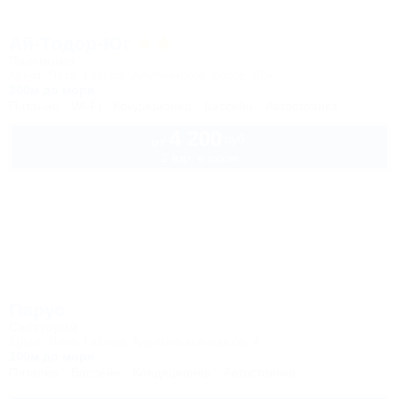
Ай-Тодор-Юг
Пансионат
Крым, Ялта, Гаспра, Алупкинское шоссе, 60к
300м до моря
Питание
Wi-Fi
Кондиционер
Бассейн
Автостоянка
4 200
руб.
от
2 взр. в июле
Парус
Санаторий
Крым, Ялта, Гаспра, Алупкинское шоссе, 4
100м до моря
Питание
Бассейн
Кондиционер
Автостоянка