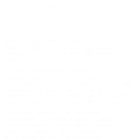
Погода в Гаспре
Фото Гаспры
Небольшой курортный поселок городского типа
Гаспра расположен на Южном Берегу Крыма в 12 км
западнее Ялты, над Мисхором. Территориально
входит в Большую Ялту.
В переводе с греческого название "Гаспра"
означает "белый". Первое упоминание о
населенном пункте в русской печатной литературе
принадлежит путешественнику и натуралисту
академику П. С. Палласу, который оставил записи о
своем путешествии по Крыму в 1793-1794 годах.
Территория курорта – это низменность с
можжевелово-дубовыми лесами в прибережной
зоне, от холодных северных ветров защищена
горным массивом Ай-Петри. Поселок возник в
середине XVIII в. Население занималось