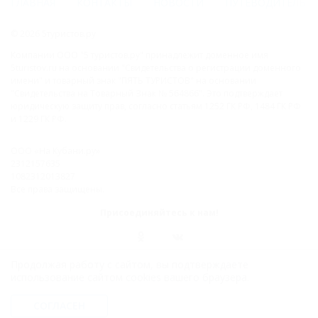
ГЛАВНАЯ
КОНТАКТЫ
НОВОСТИ
ПУТЕВОДИТЕЛЬ
© 2026 5туристов.ру
Компании ООО "5 туристов.ру" принадлежит доменное имя
5turistov.ru на основании "Свидетельства о регистрации доменного
имени" и товарный знак "ПЯТЬ ТУРИСТОВ" на основании
"Свидетельства на Товарный Знак № 564866". Это подтверждает
юридическую защиту прав, согласно статьям 1252 ГК РФ, 1484 ГК РФ
и 1229 ГК РФ.
ООО «На Кубани.ру»
2312157635
1082312013827
Все права защищены.
Присоединяйтесь к нам!
Продолжая работу с сайтом, вы подтверждаете
использование сайтом cookies вашего браузера.
СОГЛАСЕН