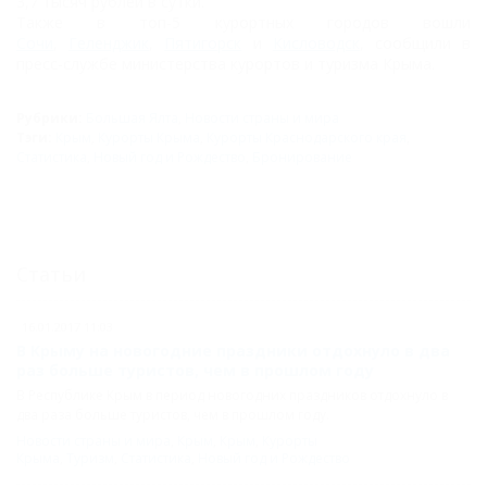
3,7 тысяч рублей в сутки.
Также в топ-5 курортных городов вошли
Сочи
,
Геленджик
,
Пятигорск
и
Кисловодск
, сообщили в
пресс-службе министерства курортов и туризма Крыма.
Рубрики:
Большая Ялта
,
Новости страны и мира
Тэги:
Крым
,
Курорты Крыма
,
Курорты Краснодарского края
,
Статистика
,
Новый год и Рождество
,
Бронирование
Статьи
16.01.2017 11:03
В Крыму на новогодние праздники отдохнуло в два
раз больше туристов, чем в прошлом году
В Республике Крым в период новогодних праздников отдохнуло в
два раза больше туристов, чем в прошлом году.
Новости страны и мира
,
Крым
,
Крым
,
Курорты
Крыма
,
Туризм
,
Статистика
,
Новый год и Рождество