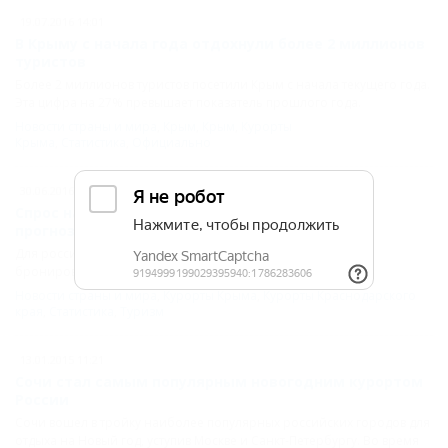
19.07.2016 14:01
В Крыму с начала года отдохнули более 2 миллионов
туристов
Более 2 миллионов туристов посетили Крым с начала текущего года.
Эта цифра на 27% превышает показатель прошлого года.
Новости страны и мира
,
Крым
,
Крым
,
Курорты
Крыма
,
Статистика
,
Официально
30.06.2016 10:51
Спрос на отели Крыма и Сочи вдвое превысил
прогнозируемый
Для российских туристов возрос риск получения отказа на
бронирование туров.
Новости страны и мира
,
Курорты Крыма
,
Курорты Краснодарского
края
,
Статистика
,
Туризм
13.01.2015 11:21
Сочи стал самым популярным новогодним курортом
России
Сочи вошел в тройку наиболее популярных российских городов для
отдыха на Новый год, уступив Москве и Санкт-Петербургу. Во время