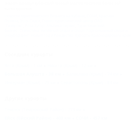
зимних каникул кубанский горный кластер посетило более 167
тысяч туристов.
Новости туристического бизнеса на Кубани
,
СОЧИ
,
Красная
Поляна
,
Эсто-Садок
,
Горно-туристический центр ОАО
"Газпром"
,
Роза Хутор
,
Альпика-сервис
,
Туристический
бизнес
,
Статистика
,
Активный отдых и спорт
,
Горнолыжный спорт и
сноубординг
,
Новый год и Рождество
,
Курорты Краснодарского края
Соседние курорты
Ялта (Крым) - 1 км
Никита (Крым) - 12 км
Большая Алушта - 38 км
Балаклава (Крым) - 74 км
Инкерман (Крым) - 79 км
Севастополь (Крым) - 84 км
Другие курорты
Темрюк (Темрюкский Район) - 273 км
Ейск (Ейский Район) - 403 км
СОЧИ - 457 км