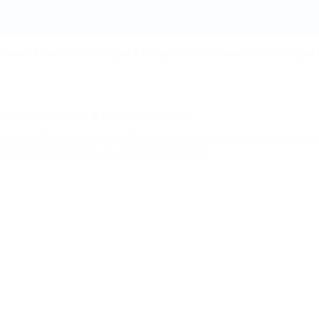
Отель Понтос Плаза, Ставропольский край, Ессентуки, 
альных Водах
(111)
Отдых в Ставропольском крае
(115)
Отдых 
Анджиевского, 25А
Показать на карте
носит информационный характер и может не соответс
в Единый реестр не предоставлены.