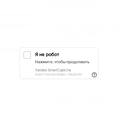
Водоснабжение :
Круглосуточное.
Кредитные карты
Visa, MasterCard, American Express, Di
Как добраться:
от аэропорта г. Минеральные Воды
Ессентуки, далее на маршрутном такс
от ж/д вокзала г. Ессентуки — 700
ПИСАНИЕ ОТЕЛЯ «ПОНТОС ПЛАЗА»
тель "Понтос Плаза" работает с 2010 года. Расположе
орода Ессентуки, по соседству со старинным парком, 
Ессентуки 4", "Ессентуки-новая" и знаменитой грязелече
тель выполнен в стиле "модерн", поражает свое
редложены 18 оригинальных номеров различных катег
о люкса, каждый из которых неповторим, оформлен в э
оответствии с самыми современными европейскими
омеров выдержаны в единой стилистической кон
зготовленная по заказу, авторские картины, экск