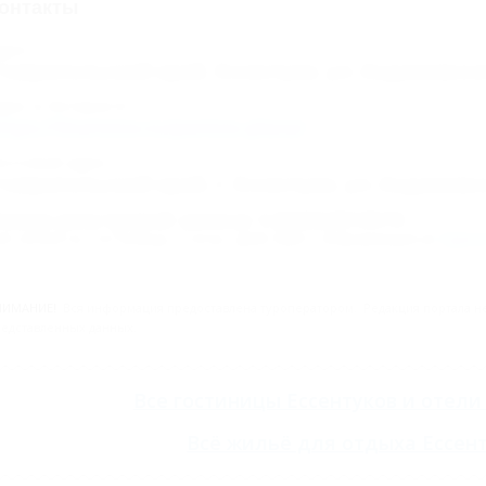
онтакты
дрес:
тавропольский край, Ессентуки, ул. Анджиевско
дрес в Интернете:
ttps://5turistov.ru/pontos-plaza/
очтовый адрес:
тавропольский край, г. Ессентуки, ул. Анджиевск
омер реестровой записи: С262024013574
ип объекта: Гостиница, Статус: Действует. Информация из
Едино
НИМАНИЕ!
Вся информация предоставлена туроператором. Редакция портала не 
едставленных данных.
Все
гостиницы Ессентуков
и
отели
Всё
жильё для отдыха Ессен