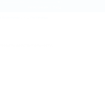
ул. Анджиевского, 25А - цены 2026, бронирование
Регистрация
Вход
в Ессентуках
(27)
Гостиницы
твовать действительности.