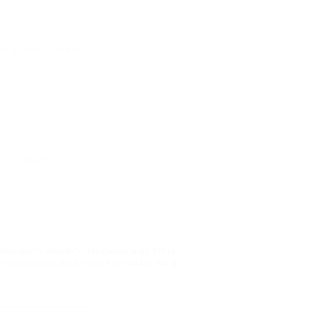
я (Крым) - 764 км
О проекте
 доменного имени" и товарный знак "ПЯТЬ
гласно статьям 1252 ГК РФ, 1484 ГК РФ и