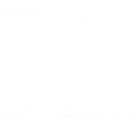
ругие курорты
емрюк (Темрюкский Район) - 450 км
АНАПА - 451 км
Евпатори
Контакты
Новости
Путеводитель
Форум
Профессионалам
Политика конфиденциальности
 доменное имя 5turistov.ru на основании "Свидетельства о регистрации
Товарный Знак № 564866". Это подтверждает юридическую защиту прав, со
Присоединяйтесь к нам!