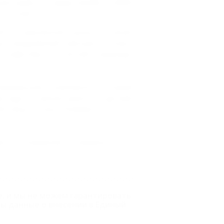
овторим и представляет собой
о стиля.
й и кавказской кухни, а также
, ежедневный завтрак и услуга
 кафе-бар и летняя веранда.
термальном комплексе, который
ас ждут в салоне красоты, где вам
й лица и тела. Помимо этого, на
рты оснащения и сервиса, но и
е, и мы не можем гарантировать
ы данные о внесении в Единый