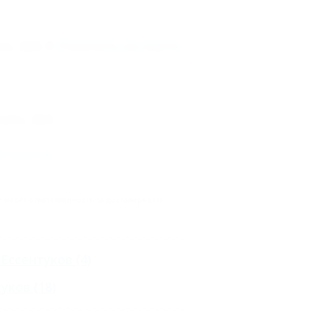
го, 25А
Показать на карте
ого, 25А
го реестра
.
несёт ответственность за достоверность
 Ессентуков
(4)
туков
(18)