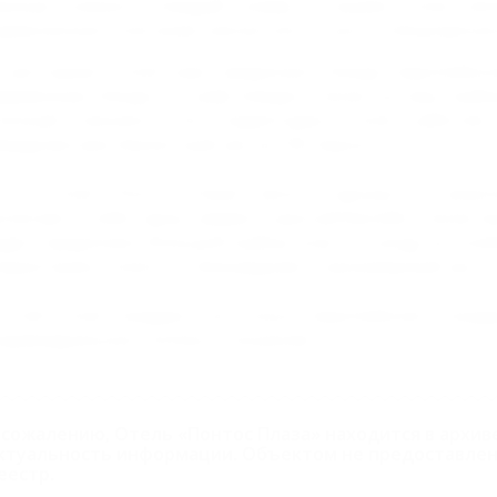
анные комнаты. Каждый номер в нашем отеле неп
армоничное сочетание элегантности, уюта и безупречног
 ресторане отеля вам предложат блюда европейско
ирменные блюда от шеф-повара. Также на ваш выбор
полный пансион". На территории отеля работает
редусмотрен банкетный зал на 150 персон.
ости отеля "Понтос Плаза" могут отдохнуть в аква
ключает в себя: сауну, хамам и крытый бассейн. Также в
удет предложен большой выбор услуг по уходу за коже
ерритории отеля есть бильярдная и тренажерный зал.
остей отеля ожидают не только европейские станда
ндивидуальное, теплое отношение.
 сожалению, Отель «Понтос Плаза» находится в архив
ктуальность информации. Объектом не предоставлен
еестр.