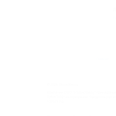
Д
Т
Главная
© 2026 5туристов.ру
Компании ООО "5 туристов.ру" принадлежит
ТУРИСТОВ" на основании "Свидетельства на 
1229 ГК РФ.
ООО «На Кубани.ру»