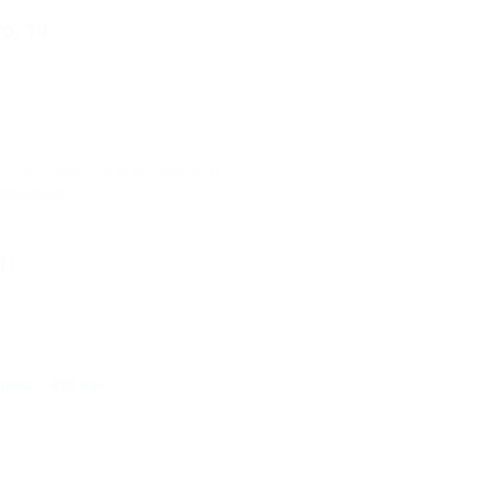
о, 14
 ответственность за достоверность
информации
.
1)
яна - 418 км