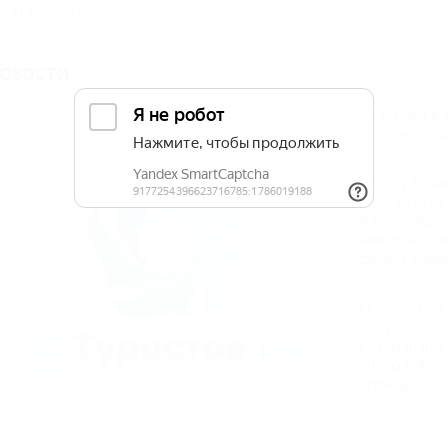
000 тонн/час.
ОВОСТИ
24 июня 2015
Из Анапы в
пассажирск
29 сентября 201
Между Крым
края пустя
В ближайшее
намерено за
свяжут Крым.
25 июля 2014
Скоростные
Ялту 10000 
Катамараны "
Анапы в Фео
период с 1...