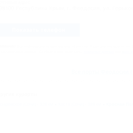
очтовый адрес:
98100 Республика Крым, г. Феодосия, ул. Горьког
Показать телефон
НИМАНИЕ!
Вся информация предоставлена объектом. Редакция портала не несёт
едставленных данных. Сообщите нам, если здесь
неверные данные
или
мало 
Все
порты Феодосии
(
ругие курорты
азаревское (Сочи) - 338 км
Хоста (Сочи) - 388 км
Красная Пол