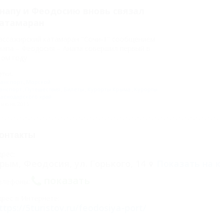
напу и Феодосию вновь связал
атамаран
ассажирский катамаран "Сочи-1" сообщением
напа – Феодосия – Анапа совершил первый в
том году.
тки:
анспорт
Морской
анспорт
Путешествия
Билеты
Курорты Крыма
Курорты
аснодарского края
 июня 2015
онтакты
дрес:
рым, Феодосия, ул. Горького, 14
Показать на 
показать
елефоны:
дрес в Интернете:
ttps://5turistov.ru/feodosiya-port/