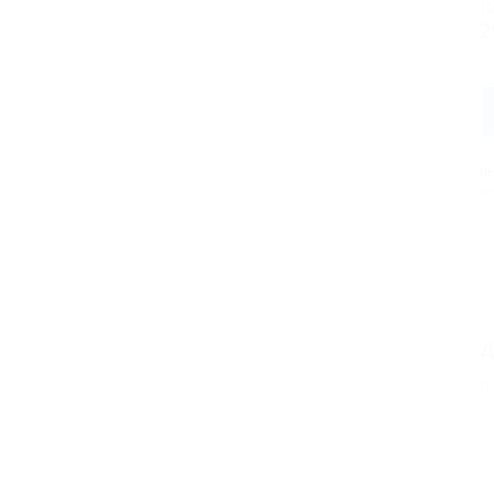
П
2
В
пр
Д
Л