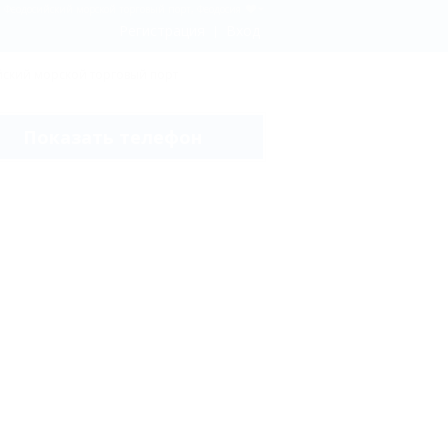
 Феодосийский морской торговый порт, Феодосия
Регистрация
Вход
ский морской торговый порт
Показать телефон