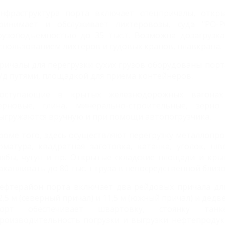
нфраструктура порта включает спецпричалы, откр
ринимает и обслуживает лихтеровозы, суда "РО-РО
рузоподъемностью до 35 тыс.т. Возможна дозагрузка
спользованием лихтеров и судовых кранов, плавкрана.
ричалы для перегрузки сухих грузов оборудованы по
/д путями, площадкой для приема контейнеров.
оступающие в крытых железнодорожных вагонах 
ерновые, глина, минерально-строительные, зерн
ыгружаются вручную и при помощи автопогрузчика.
роме того, здесь осуществляют перегрузку металлопро
рматура, квадратная заготовка, катанка, уголок, шв
лябы, чугун и пр. Открытые складские площади и кр
акапливать до 80 тыс. т груза в непосредственной близ
ефтерайон порта включает два рейдовых причала для
2,5 м (северный причал) и 11,5 м (южный причал) и дедве
орт обеспечивает швартовку, стоянку тан
роизводительность погрузки и выгрузки нефтепродук