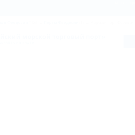
Морской порт
х в Феодосии
(106)
Порты Феодосии
(1)
Морской порт Феодосий
йский морской торговый порт»
казать на карте