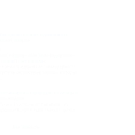
 Феодосию начнет курсировать
ий катамаран
4
ом и курортами Краснодарского
т скоростные паромы
 время предприятие "Инмортранс"
пустить скоростные паромы, которые
..
 катамараны перевезли из Анапы в
пассажиров
Сочи-1" и "Сочи-2" перевезли из
досию и Ялту 10 тысяч пассажиров в
Все новости