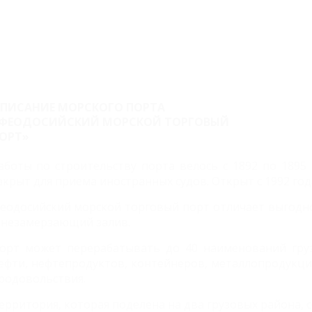
ПИСАНИЕ МОРСКОГО ПОРТА
ФЕОДОСИЙСКИЙ МОРСКОЙ ТОРГОВЫЙ
ОРТ»
аботы по строительству порта велось с 1892 по 1895 
акрыт для приема иностранных судов. Открыт с 1992 год
еодосийский морской торговый порт отличает выгодн
 незамерзающий залив.
орт может перерабатывать до 40 наименований груз
ефти, нефтепродуктов, контейнеров, металлопродукции
родовольствия.
ерритория, которая поделена на два грузовых района, со