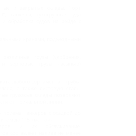
ытые и закрытые склады. Порт
", танкеры, сухогрузные суда
 и обработка судов на рейде с
ртальными кранами, подъездными
различные грузы (удобрения,
о и зерновые грузы насыпью)
ката любого сортамента - трубы,
еллер, а также листовую сталь,
ытые грузовые склады позволяют
ости от причальной линии.
 приема танкеров с осадкой до
йтом до 115 тыс. тонн.
керов и их обслуживание.
тов составляет налива не менее