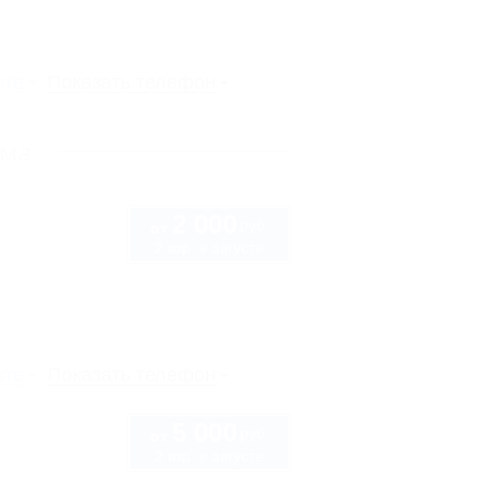
рте
Показать телефон
ыма
2 000
руб.
от
2 взр. в августе
рте
Показать телефон
5 000
руб.
от
2 взр. в августе