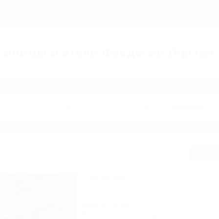
Гостиницы Феодосии 2026 - лучшие оте
Абхазия
Грузия
Краснодарский край
Горнолыжные курорты
Те
тиницы и отели Феодосии (Крым) 
гостиниц и отелей по направлению Феодосия. Куда поехать на отд
Сп
Глициния
Гостевой дом
Крым, Феодосия, ул. Революционная, 1а
100м до моря
Питание
Wi-Fi
Кондиционер
Бассейн