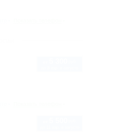
рте
Показать телефон
осии
5 300
руб.
от
до 8 взр. в августе
рте
Показать телефон
5 500
руб.
от
до 11 взр. в августе