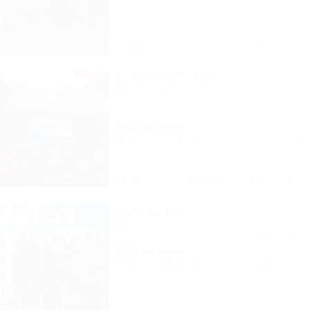
2 отзыва
Описание
Фотографии
На ка
Голубая Волна
Пансионат
Крым, Алушта, пер. Перекопский, 7 - корпу
Ленина, 22 - корпус 3
300м до моря
Питание
Wi-Fi
Бассейн
Кондиционер
Описание
Фотографии
На ка
Серсиаль
Отель
Крым, Ялта, Алупка, ул. Шоссе Свободы, 
300м до моря
Питание
Wi-Fi
Бассейн
Кондиционер