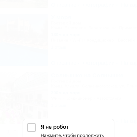
Описание
Фотографии
На ка
У моря
Гостевой дом
Крым, Евпатория, Береговое, ул. Приморс
180м до моря
Питание
Wi-Fi
Кондиционер
Бассейн
1 отзыв
Описание
Фотографии
На ка
Солнышко на Солнышке
Гостевой дом
Крым, Алушта, Солнечногорское, ул. Прим
200м до моря
Wi-Fi
Кондиционер
Автостоянка
1 отзыв
Описание
Фотографии
На ка
Ликко-Ликко