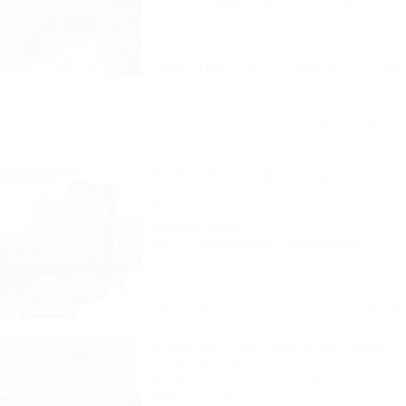
Wi-Fi
Кондиционер
Автостоянка
Описание
Фотографии
На ка
Другие объекты Кр
Sofi Gold (Софи Голд)
Гостевой дом
Крым, Алушта, ул. Слуцкого, 36
350м до моря
Wi-Fi
Кондиционер
Автостоянка
1 отзыв
Описание
Фотографии
На ка
Kasa de Lara (Каса де Лара)
Гостевой дом
Крым, Межводное, пер. Аэрофлотский, 1
100м до моря