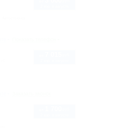
3 000
руб.
от
2 взр. в августе
Автостоянка
рте
Показать телефон
7 015
руб.
от
2 взр. в августе
 10
рте
Заказать звонок
1 700
руб.
от
2 взр. в августе
нка