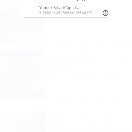
Гостиница
Крым, Межводное, ул. Приморская, 14
150м до моря
447м до центра
Питание
Wi-Fi
Кондиционер
Бассейн
Описание
Фотографии
На ка
Ателика Карасан
Курортный комплекс
Крым, Алушта, Партенит, ул. Васильченко,
500м до моря
Питание
Кондиционер
Автостоянка
Описание
Фотографии
На ка
Светлана
Вилла
Крым, Судак, Морское, ул. Гоголя, 5а
700м до моря
15км до центра
Питание
Wi-Fi
Кондиционер
Автостоя