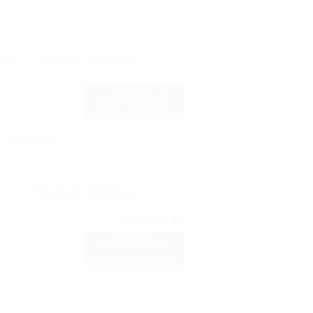
нка
рте
Показать телефон
4 000
руб.
от
2 взр. в августе
сная, 2/35
Автостоянка
рте
Показать телефон
10
рейтинг:
1 200
руб.
0
от
до 3 взр. в августе