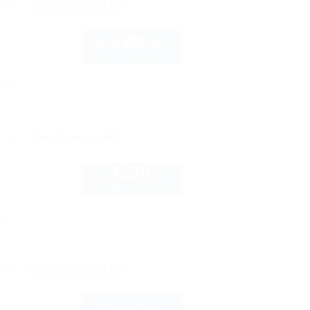
рте
Заказать звонок
4 200
руб.
от
2 взр. в августе
нка
рте
Заказать звонок
3 270
руб.
от
2 взр. в августе
нка
рте
Заказать звонок
Подробнее