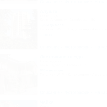
Описание
Фотографии
На ка
Алушта
Гостиница
Крым, Алушта, ул. Октябрьская, 50
1,0км до моря
Питание
Wi-Fi
Кондиционер
Автостоя
1 отзыв
Описание
Фотографии
На ка
Ласточкино гнездо
База отдыха
Крым, Судак, ул. Гагарина, 55
800м до моря
Питание
Wi-Fi
Кондиционер
Автостоя
Описание
Фотографии
На ка
Чайка
Отель