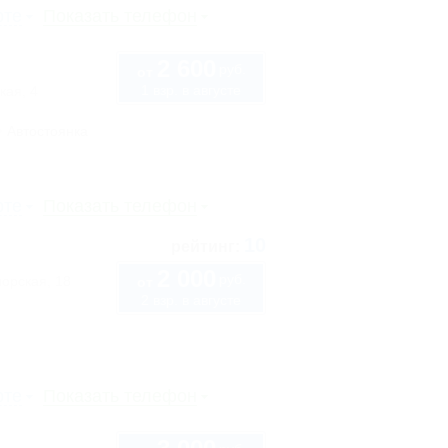
рте
Показать телефон
2 600
руб.
от
1 взр. в августе
кая, 4
Автостоянка
рте
Показать телефон
10
рейтинг:
2 000
руб.
орская, 18
от
2 взр. в августе
рте
Показать телефон