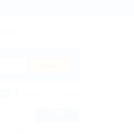
ли, цены и бронирование онлайн - 5туристов.ру
Регистрация
Вход
рмальные источники
2026
ых в Феодосии?
Поиск
исок
На карте
Отзывы
6 000
руб.
от
2 взр. в августе
Автостоянка