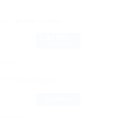
рте
Показать телефон
13 900
руб.
от
2 взр. в августе
с 1,2, ул.
Автостоянка
рте
Заказать звонок
Подробнее
2
Автостоянка