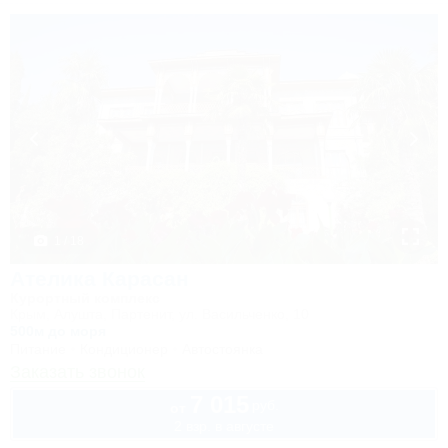
1 / 18
Ателика Карасан
Курортный комплекс
Крым, Алушта, Партенит, ул. Васильченко, 10
500м до моря
Питание
Кондиционер
Автостоянка
Заказать звонок
7 015
руб.
от
2 взр. в августе