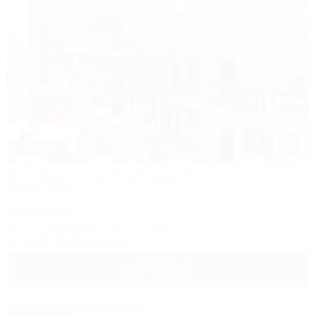
1 / 14
Солнышко на Солнышке
Гостевой дом
Крым, Алушта, Солнечногорское, ул. Приморская, 18
200м до моря
Wi-Fi
Кондиционер
Автостоянка
+7 (978) 869-91-10
2 000
руб.
от
2 взр. в августе