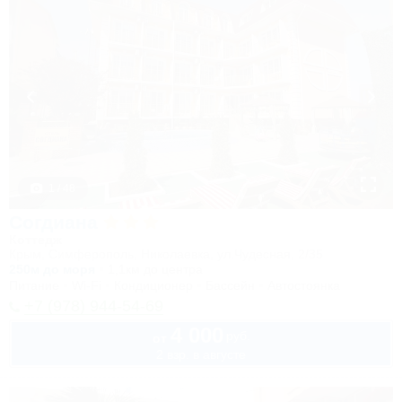
1 / 48
Согдиана
Коттедж
Крым, Симферополь, Николаевка, ул.Чудесная, 2/35
250м до моря
1,1км до центра
Питание
Wi-Fi
Кондиционер
Бассейн
Автостоянка
+7 (978) 944-54-69
4 000
руб.
от
2 взр. в августе