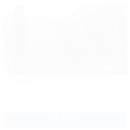
1 / 49
Светлана
Вилла
Крым, Судак, Морское, ул. Гоголя, 5а
700м до моря
15км до центра
Питание
Wi-Fi
Кондиционер
Автостоянка
Показать телефон
1 700
руб.
от
2 взр. в августе