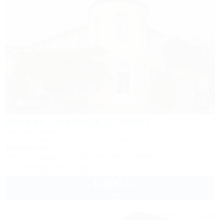
1 / 48
Kasa de Lara (Каса де Лара)
Гостевой дом
Крым, Межводное, пер. Аэрофлотский, 1
100м до моря
Wi-Fi
Кондиционер
Бассейн
Автостоянка
+7 (978) 774-23-61
5 000
руб.
от
2 взр. в августе