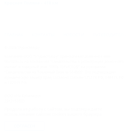
Красная Поляна - 418 км
ГЛАВНАЯ
КОНТАКТЫ
НОВОСТИ
ПУТЕВОДИТЕЛЬ
© 2026 5туристов.ру
Компании ООО "5 туристов.ру" принадлежит доменное имя
5turistov.ru на основании "Свидетельства о регистрации доменного
имени" и товарный знак "ПЯТЬ ТУРИСТОВ" на основании
"Свидетельства на Товарный Знак № 564866". Это подтверждает
юридическую защиту прав, согласно статьям 1252 ГК РФ, 1484 ГК РФ
и 1229 ГК РФ.
ООО «На Кубани.ру»
2312157635
1082312013827
Продолжая работу с сайтом, вы подтверждаете
Все права защищены.
использование сайтом cookies вашего браузера.
Присоединяйтесь к нам!
СОГЛАСЕН