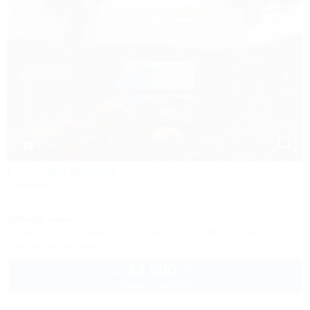
1 / 19
Голубая Волна
Пансионат
Крым, Алушта, пер. Перекопский, 7 - корпус 1,2, ул. Ленина, 22 -
корпус 3
300м до моря
Питание
Wi-Fi
Бассейн
Кондиционер
Автостоянка
Заказать звонок
13 900
руб.
от
2 взр. в августе