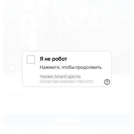
1 / 18
Серсиаль
Отель
Крым, Ялта, Алупка, ул. Шоссе Свободы, 2
300м до моря
Питание
Wi-Fi
Бассейн
Кондиционер
Автостоянка
Заказать звонок
Подробнее