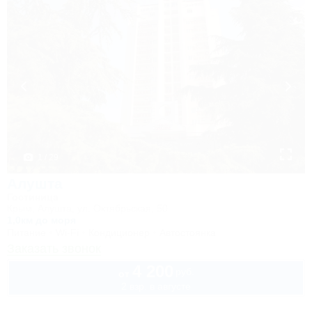
1 / 29
Алушта
Гостиница
Крым, Алушта, ул. Октябрьская, 50
1,0км до моря
Питание
Wi-Fi
Кондиционер
Автостоянка
Заказать звонок
4 200
руб.
от
2 взр. в августе