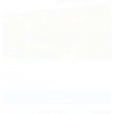
1 / 19
Солнечный домик
Коттедж
Симферополь, Николаевка, ул. Ленина, 10
500м до моря
Wi-Fi
Кондиционер
Автостоянка
+7 (978) 710-69-17
1 200
руб.
от
до 3 взр. в августе