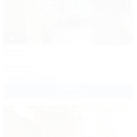
1 / 37
Домашний уют
Коттедж
Крым, Феодосия, пер. Военно-морской, 9
1,0км до моря
Wi-Fi
Кондиционер
Автостоянка
Показать телефон
5 500
руб.
от
до 11 взр. в августе