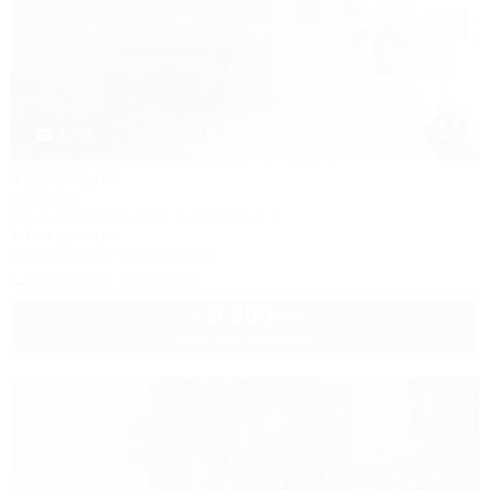
1 / 19
Удобный
Коттедж
Крым, Феодосия, пер. Лысогорный, 4
1,1км до моря
Кондиционер
Автостоянка
Показать телефон
5 300
руб.
от
до 8 взр. в августе