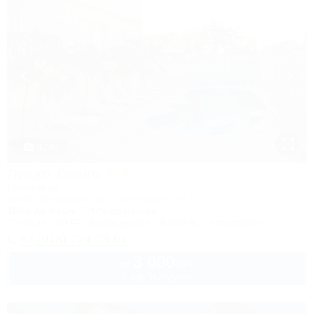
1 / 48
Ликко-Ликко
Гостиница
Крым, Межводное, ул. Приморская, 14
150м до моря
447м до центра
Питание
Wi-Fi
Кондиционер
Бассейн
Автостоянка
+7 (978) 774-23-61
3 000
руб.
от
2 взр. в августе