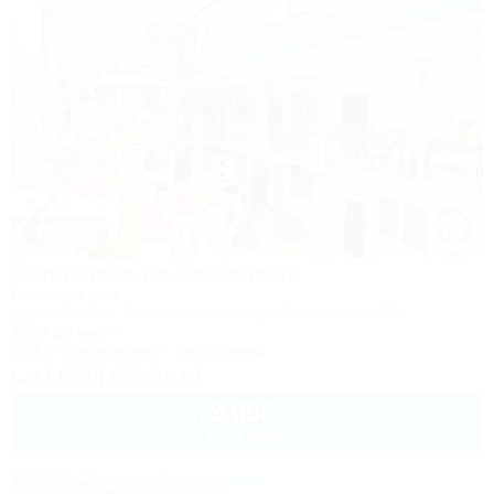
1 / 14
Солнышко на Солнышке
Гостевой дом
Крым, Алушта, Солнечногорское, ул. Приморская, 18
200м до моря
Wi-Fi
Кондиционер
Автостоянка
+7 (978) 869-91-10
2 000
руб.
от
2 взр. в августе