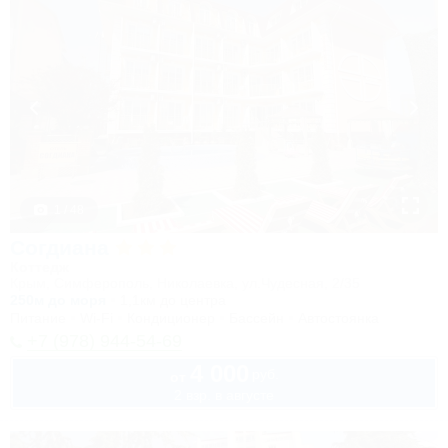
1 / 48
Согдиана
Коттедж
Крым, Симферополь, Николаевка, ул.Чудесная, 2/35
250м до моря
1,1км до центра
Питание
Wi-Fi
Кондиционер
Бассейн
Автостоянка
+7 (978) 944-54-69
4 000
руб.
от
2 взр. в августе