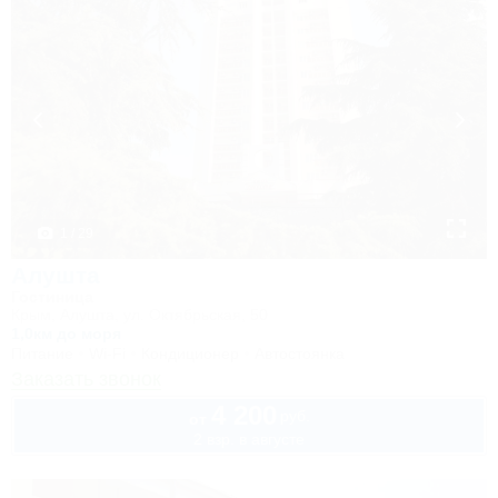
1 / 29
Алушта
Гостиница
Крым, Алушта, ул. Октябрьская, 50
1,0км до моря
Питание
Wi-Fi
Кондиционер
Автостоянка
Заказать звонок
4 200
руб.
от
2 взр. в августе