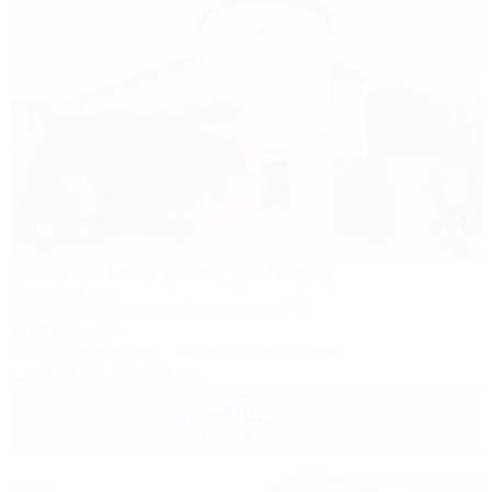
1 / 48
Kasa de Lara (Каса де Лара)
Гостевой дом
Крым, Межводное, пер. Аэрофлотский, 1
100м до моря
Wi-Fi
Кондиционер
Бассейн
Автостоянка
+7 (978) 774-23-61
5 000
руб.
от
2 взр. в августе