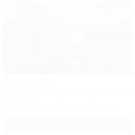
1 / 19
Голубая Волна
Пансионат
Крым, Алушта, пер. Перекопский, 7 - корпус 1,2, ул. Ленина, 22 -
корпус 3
300м до моря
Питание
Wi-Fi
Бассейн
Кондиционер
Автостоянка
Заказать звонок
13 900
руб.
от
2 взр. в августе