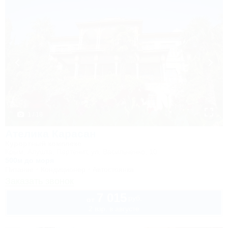
1 / 18
Ателика Карасан
Курортный комплекс
Крым, Алушта, Партенит, ул. Васильченко, 10
500м до моря
Питание
Кондиционер
Автостоянка
Заказать звонок
7 015
руб.
от
2 взр. в августе