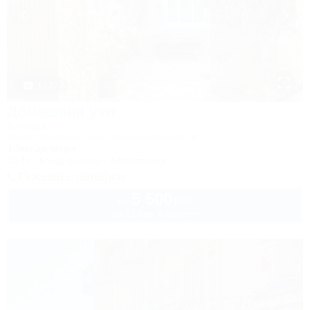
1 / 37
Домашний уют
Коттедж
Крым, Феодосия, пер. Военно-морской, 9
1,0км до моря
Wi-Fi
Кондиционер
Автостоянка
Показать телефон
5 500
руб.
от
до 11 взр. в августе