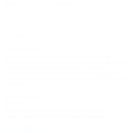
Ейск (Ейский Район) - 291 км
Лоо (Сочи) - 366 км
ГЛАВНАЯ
КОНТАКТЫ
НОВОСТИ
ПУТЕВОДИТЕЛЬ
© 2026 5туристов.ру
Компании ООО "5 туристов.ру" принадлежит доменное имя
5turistov.ru на основании "Свидетельства о регистрации доменного
имени" и товарный знак "ПЯТЬ ТУРИСТОВ" на основании
"Свидетельства на Товарный Знак № 564866". Это подтверждает
юридическую защиту прав, согласно статьям 1252 ГК РФ, 1484 ГК РФ
и 1229 ГК РФ.
ООО «На Кубани.ру»
2312157635
1082312013827
Продолжая работу с сайтом, вы подтверждаете
Все права защищены.
использование сайтом cookies вашего браузера.
Присоединяйтесь к нам!
СОГЛАСЕН