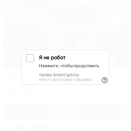
1 / 15
Ласточкино гнездо
База отдыха
Крым, Судак, ул. Гагарина, 55
800м до моря
Питание
Wi-Fi
Кондиционер
Автостоянка
Заказать звонок
3 270
руб.
от
2 взр. в августе