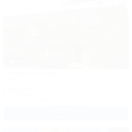
1 / 19
Солнечный домик
Коттедж
Симферополь, Николаевка, ул. Ленина, 10
500м до моря
Wi-Fi
Кондиционер
Автостоянка
+7 (978) 710-69-17
1 200
руб.
от
до 3 взр. в августе