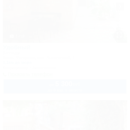
1 / 19
Удобный
Коттедж
Крым, Феодосия, пер. Лысогорный, 4
1,1км до моря
Кондиционер
Автостоянка
Показать телефон
5 300
руб.
от
до 8 взр. в августе