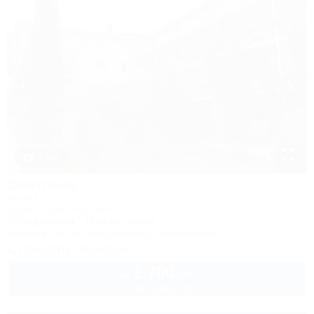
1 / 49
Светлана
Вилла
Крым, Судак, Морское, ул. Гоголя, 5а
700м до моря
15км до центра
Питание
Wi-Fi
Кондиционер
Автостоянка
Показать телефон
1 700
руб.
от
2 взр. в августе