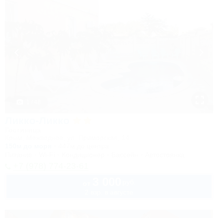
1 / 48
Ликко-Ликко
Гостиница
Крым, Межводное, ул. Приморская, 14
150м до моря
447м до центра
Питание
Wi-Fi
Кондиционер
Бассейн
Автостоянка
+7 (978) 774-23-61
3 000
руб.
от
2 взр. в августе