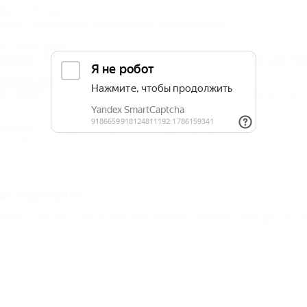
дрес в Интернете:
ttps://5turistov.ru/mashuk-paytigorsk/
очтовый адрес:
оссия, Ставропольский край, г. Пятигорск, ул. А
омер реестровой записи: С262025000620
ип объекта: Санаторий, Статус: Действует. Информация из
Едино
НИМАНИЕ!
Вся информация предоставлена туроператором. Редакция портала не 
едставленных данных.
де отдохнуть?
НАПА - 464 км
Ейск (Ейский Район) - 475 км
Феодосия (К