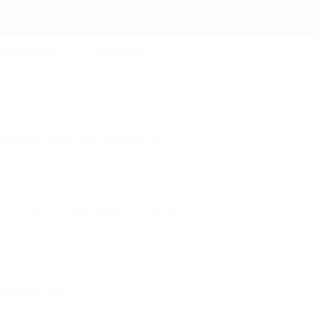
Номера санатория Машук , Пятигорск
Регистрация
Вход
в Пятигорске
(18)
Санатории
твовать действительности.
и мы не можем гарантировать
ы данные о внесении в Единый
влова, 42