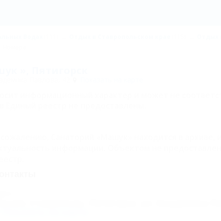
альных Водах
(111)
Отдых в Ставропольском крае
(115)
Отдых 
Номера
ук », Пятигорск
кадемика Павлова, 42
Показать на карте
носит информационный характер и может не соответс
в Единый реестр не предоставлены.
 сожалению, Санаторий «Машук» находится в архиве, 
ктуальность информации. Объектом не предоставлен
еестр.
онтакты
дрес:
оссия, Ставрополь, Пятигорск, ул. Академика Па
Показать на карте