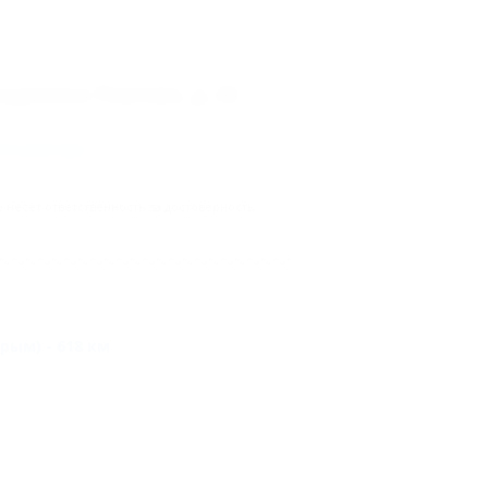
кадемика Павлова, д. 42
го реестра
.
несёт ответственность за достоверность
рым) - 618 км