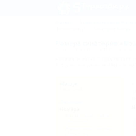
Главная
Отдых в Кавказских Минер
Пятигорска
(13)
Санаторий Машук
Номера санатория «Маш
Россия, Ставрополь, Пятигорск, ул. А
Архивный объект, публикация 
Актуальные данные о внесении 
Машук
К
Санаторий
а
р
Лечение
К
Номера
Одноместный стандарт
А
с балконом
Р
Двухместный стандарт
с балконом