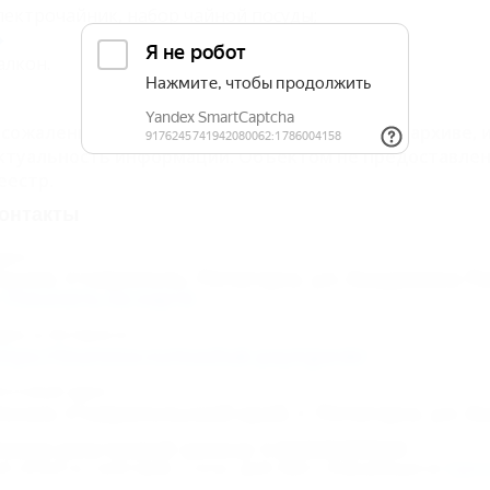
лектрочайник, набор чайной посуды;
алкон.
 сожалению, Санаторий «Машук» находится в архиве, 
ктуальность информации. Объектом не предоставлен
еестр.
онтакты
дрес:
оссия, Ставрополь, Пятигорск, ул. Академика Па
Показать на карте
дрес в Интернете:
ttps://5turistov.ru/mashuk-paytigorsk/
очтовый адрес:
оссия, Ставропольский край, г. Пятигорск, ул. А
омер реестровой записи: С262025000620
ип объекта: Санаторий, Статус: Действует. Информация из
Едино