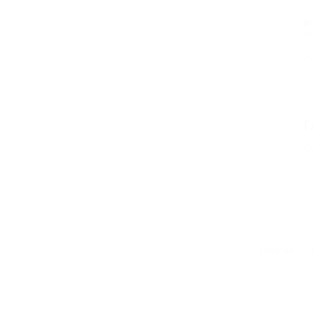
В
пр
Г
С
Главная