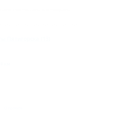
несёт ответственность за достоверность
ты Пятигорска
(13)
18 км
О проекте