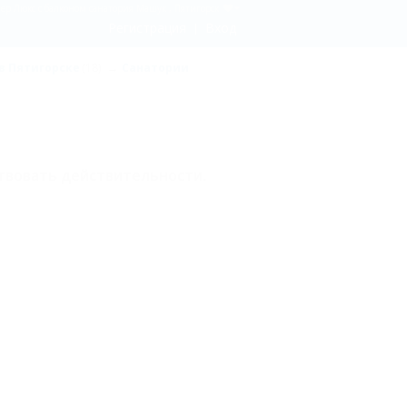
ер Люкс с балконом санатория Машук , Пятигорск
Регистрация
Вход
в Пятигорске
(18)
Санатории
твовать действительности.