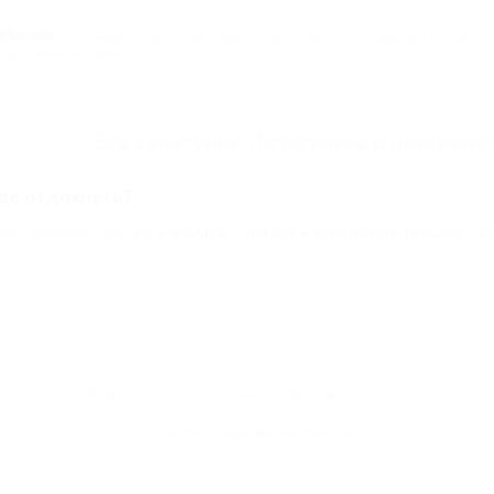
НИМАНИЕ!
Вся информация предоставлена туроператором. Редакция портала не 
едставленных данных.
Все
санатории Пятигорска
и
пансиона
де отдохнуть?
укко (Анапа) - 456 км
АНАПА - 464 км
Феодосия (Крым) - 6
Контакты
Новости
Путеводитель
Форум
Профессионалам
Политика конфиденциальности