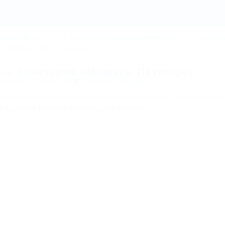
Ном
альных Водах
(111)
Отдых в Ставропольском крае
(115)
Отдых 
Номера
Люкс с балконом
м», санаторий «Машук», Пятигорск
кадемика Павлова, 42
Показать на карте
носит информационный характер и может не соответс
в Единый реестр не предоставлены.