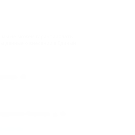
и мы не можем гарантировать
ы данные о внесении в Единый
влова, 42
кадемика Павлова, д. 42
го реестра
.