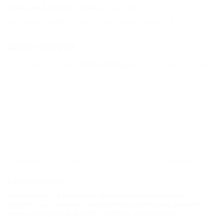
Большая Алушта - 38 км
Балаклава (Крым) - 74 км
Инкерман (Крым) - 79 км
Севастополь (Крым) - 84 км
Другие курорты
Лоо (Сочи) - 442 км
СОЧИ - 457 км
Хоста (Сочи) - 463 км
ГЛАВНАЯ
КОНТАКТЫ
НОВОСТИ
ПУТЕВОДИТЕЛЬ
© 2026 5туристов.ру
Компании ООО "5 туристов.ру" принадлежит доменное имя
5turistov.ru на основании "Свидетельства о регистрации доменного
имени" и товарный знак "ПЯТЬ ТУРИСТОВ" на основании