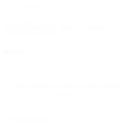
Адрес в Интернете:
https://5turistov.ru/mishor-koreiz/
Почтовый адрес:
Республика Крым, г. Ялта, п. Кореиз-1, ул.
Алупкинское шоссе, 9
ВНИМАНИЕ!
Вся информация предоставлена туроператором. Редакция
портала не несёт ответственность за достоверность представленных
данных.
Все
санатории Кореиза
и
пансионаты
Кореиза
(5)
Соседние курорты
Ялта (Крым) - 1 км
Никита (Крым) - 12 км