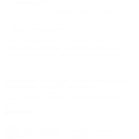
тренажерный зал;
теннисный корт и волейбольная площадка;
детская площадка;
пляж и многое другое.
Качественный сервис по доступным ценам
привлекает на отдых в санаторий множество
туристов, желающих поправить свое здоровье.
К сожалению, Санаторий «Мисхор» находится в
архиве, и мы не можем гарантировать
актуальность информации. Объектом не
предоставлены данные о внесении в Единый
реестр.
Контакты
Адрес:
Крым, Ялта, Кореиз-1, ул. Алупкинское
шоссе, 9
Показать на карте