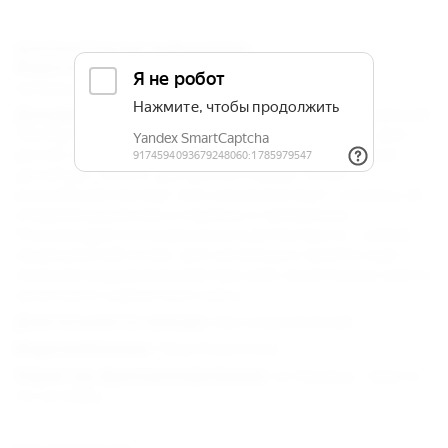
Дополнительная информация:
Животные :
Пребывание с животными
запрещается.
Документы :
Ваучер, общегражданский российский
паспорт (либо действующий загранпаспорт). Для
детей: оригинал свидетельства о рождении для
детей (до 14 лет), для детей старше 14 лет –
российский паспорт или загранпаспорт, справку об
эпидемокружении и справку о прививках.
Рекомендуется и взрослым и детям брать с собой
медицинский полис. Для желающих пройти курс
лечения (оздоровления) при себе желательно иметь
санаторно-курортную карту.
Длительность заезда :
Без ограничений.
Водоснабжение :
Круглосуточно.
Характер функционирования :
в период: с марта
по октябрь