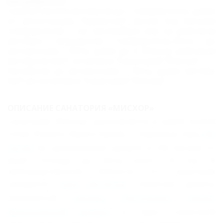
Как добраться:
Самолетом или автобусом до г. Симферополь, далее
от автостанции "Курортная" (возле ж/д вокзала
Симферополя) – на троллейбусе или на рейсовом
автобусе маршрутом Симферополь-Ялта до
автовокзала г. Ялта, далее до п. Мисхор рейсовым
автобусом №27, остановка "Санаторий "Мисхор".
Автобусом до автовокзала г. Ялта, далее автобус
№27 до остановки "Санаторий "Мисхор".
ОПИСАНИЕ САНАТОРИЯ «МИСХОР»
Санаторий "Мисхор" располагается в самой теплой
точке Южного берега Крыма, у подножья горы
Ай-
Петри
на одноименном курорте в 150 метрах от
моря. Отсюда до Ялты всего 15 км. В
непосредственной близости от санатория
находится
гора Ай-Петри
, канатная дорога,
знаменитый
дворец Ласточкино гнездо
,
Воронцовский дворец
и парк. Санаторий