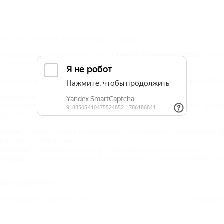
абота с картой Новочеркасска от Яндекс
ля просмотра соседних областей
карты Новочеркасска
, нажм
ё, перемещайте карту в нужном направлении.
спользуйте кнопки "
+
" и "
–
" для изменения масштаба карты Ново
ежимы просмотра
ереключаться между режимами можно с помощью кнопок, распо
арты Новочеркасска:
Схема"
– схематичные изображения основных автомобильных до
акже населенных пунктов.
Спутник"
– снимок местности Новочеркасска из космоса.
Гибрид"
– спутниковая карта Новочеркасска с нанесенными осн
де отдохнуть?
ЕЛЕНДЖИК - 348 км
Лермонтово (Туапсе) - 356 км
Феодосия