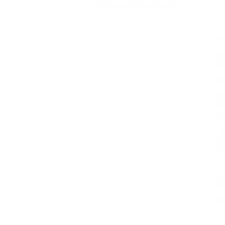
Погода в Новочеркасске
Р
Д
е
И
Р
П
к
"
т
"
"
Г
Г