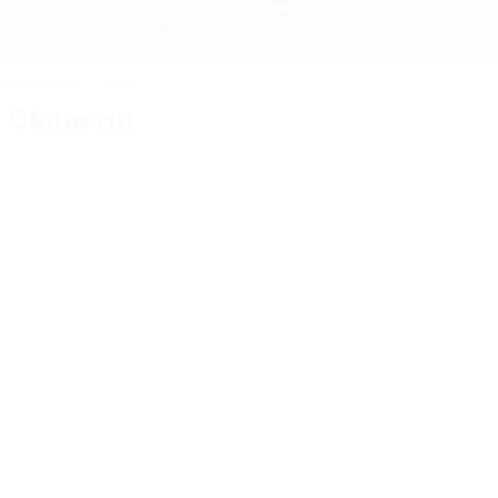
Подробная карта Новочеркасска
Регистрация
Вход
рмальные источники
 Область)