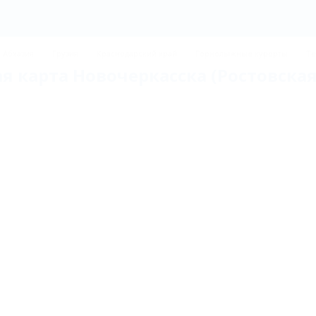
Абхазия
Грузия
Краснодарский край
Горнолыжные курорты
Те
я карта Новочеркасска (Ростовская