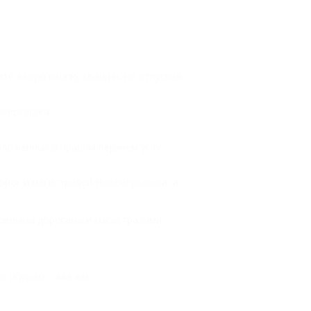
ите левую кнопку мыши и, не отпуская
черкасска.
ложенных в правом верхнем углу
рог и магистралей Новочеркасска, а
овными дорогами и магистралями.
 (Крым) - 446 км