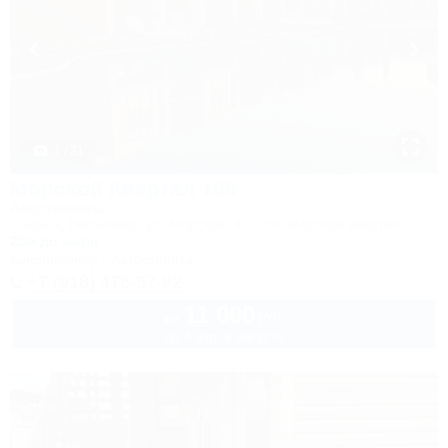
1 / 31
Морской Квартал 106
Апартаменты
Темрюк, Веселовка, ул. Морская, 4а, ЖК "Морской квартал"
20м до моря
Кондиционер
Автостоянка
+7 (918) 476-57-92
11 000
руб.
от
до 4 взр. в августе