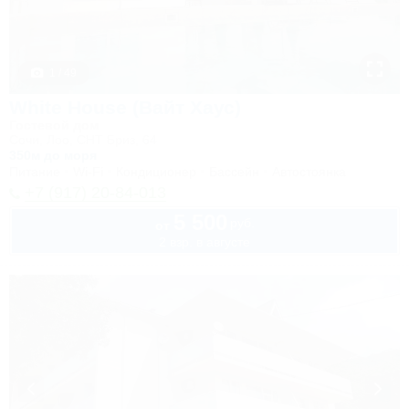
1 / 49
White House (Вайт Хаус)
Гостевой дом
Сочи, Лоо, СНТ Бриз, 64
350м до моря
Питание
Wi-Fi
Кондиционер
Бассейн
Автостоянка
+7 (917) 20-84-013
5 500
руб.
от
2 взр. в августе