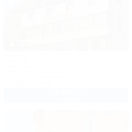
1 / 31
Фазенда
Гостиница
Туапсе, Бжид, Бухта Инал, 1 участок, ул. Морская, 3а
50м до моря
Питание
Wi-Fi
Кондиционер
Автостоянка
+7 (989) 810-57-98
5 500
руб.
от
2 взр. в августе