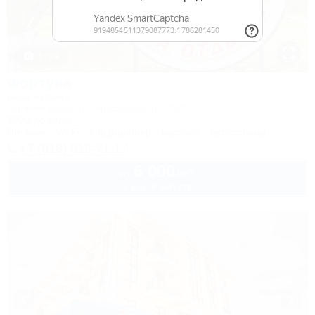
1 / 29
Фортуна
База отдыха
Горячий Ключ, ул. Ярославского, 119/1
100м до воды
Питание
Wi-Fi
Кондиционер
Бассейн
Автостоянка
+7 (918) 918-71-17
6 000
руб.
от
2 взр. в августе