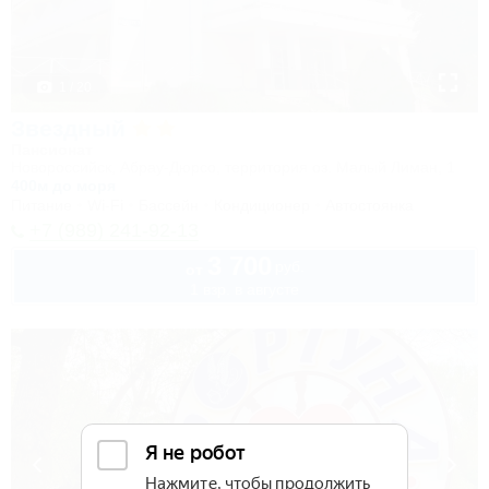
1 / 20
Звездный
Пансионат
Новороссийск, Абрау-Дюрсо, территория оз. Малый Лиман, 1
400м до моря
Питание
Wi-Fi
Бассейн
Кондиционер
Автостоянка
+7 (989) 241-92-13
3 700
руб.
от
1 взр. в августе