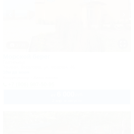
1 / 39
Морской берег
Гостиница
Темрюк, Веселовка, ул. Морская, 4Б
10м до моря
Кондиционер
Автостоянка
+7 (906) 987-50-95
6 000
руб.
от
2 взр. в августе