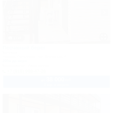
1 / 49
Песчаный берег
Коттедж
Темрюк, Веселовка, пер. Дорожный, 4
200м до моря
Кондиционер
Автостоянка
+7 (918) 968-47-26
38 000
руб.
от
2 взр. в августе