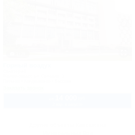
1 / 29
Горный воздух
Санаторий
Железноводск, ул. Семашко, 1
Питание
Кондиционер
Бассейн
Заказать звонок
14 000
руб.
от
2 взр. в августе
Другие объекты Кавказских
Минеральных Вод