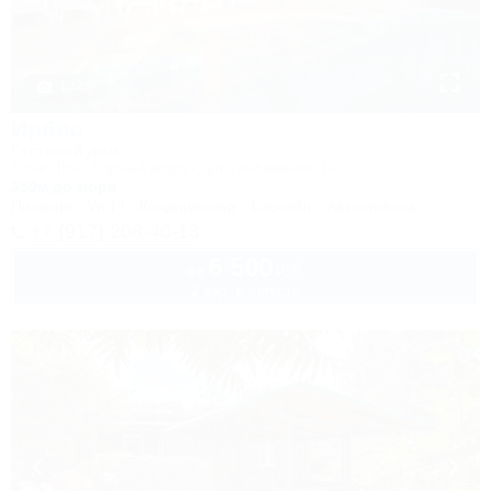
1 / 40
Ирбис
Гостевой дом
Сочи, Лоо, Горный воздух, ул. Пейзажная, 16
350м до моря
Питание
Wi-Fi
Кондиционер
Бассейн
Автостоянка
+7 (917) 208-40-13
6 500
руб.
от
2 взр. в августе