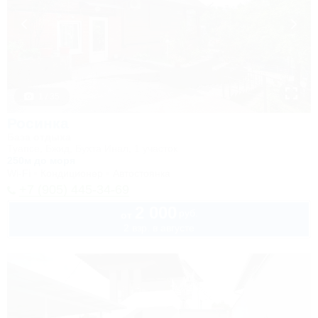
1 / 35
Росинка
База отдыха
Туапсе, Бжид, Бухта Инал, 1 участок
250м до моря
Wi-Fi
Кондиционер
Автостоянка
+7 (905) 445-34-69
2 000
руб.
от
2 взр. в августе