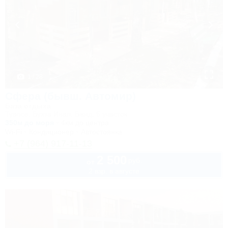
1 / 28
Сфера (бывш. Автомир)
База отдыха
Туапсе, Бухта Инал, Бжид, 5 участок
350м до моря
4км до центра
Wi-Fi
Кондиционер
Автостоянка
+7 (964) 917-11-13
2 500
руб.
от
2 взр. в августе