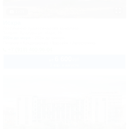
1 / 23
Искра
Гостинично-туристический комплекс
Темрюк, Кучугуры ул. Мира, 29
200м до моря
282м до центра
Питание
Кондиционер
Бассейн
Автостоянка
+7 (918) 460-96-04
6 600
руб.
от
2 взр. в августе