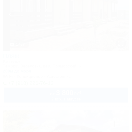
1 / 28
Пляж
Коттедж
Темрюк, Веселовка, пер. Приморский, 6
200м до моря
Wi-Fi
Кондиционер
Автостоянка
+7 (918) 226-76-12
3 800
руб.
от
2 взр. в августе