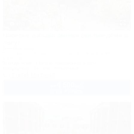
1 / 11
Полесье и Козья заимка (жилые дома в
лесу)
Гостевой двор
Краснодар, Северская, Смоленская, Урочище Потайное
(ориентир)
31км до моря
249км до горнолыжной трассы
Кондиционер
Бассейн
Автостоянка
+7 (918) 440-55-52
4 500
руб.
от
2 взр. в августе