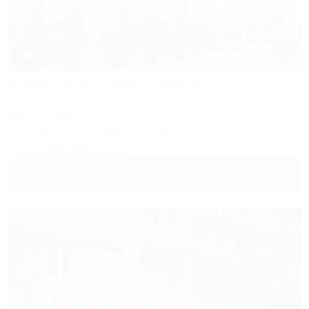
1 / 49
Grand Sofia (Гранд София)
Отель
Геленджик, Кабардинка, ул. Революционная, 126
350м до моря
Wi-Fi
Бассейн
Кондиционер
Автостоянка
+7 (965) 465-67-67
7 000
руб.
от
до 3 взр. в августе