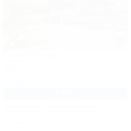
1 / 20
Лагуна Веселовка
База отдыха
Темрюк, Веселовка, ул. Невская, 13
150м до моря
Кондиционер
Автостоянка
+7 (938) 555-56-77
5 000
руб.
от
2 взр. в августе
Продолжая работу с сайтом, вы подтверждаете
использование сайтом cookies вашего браузера.
СОГЛАСЕН