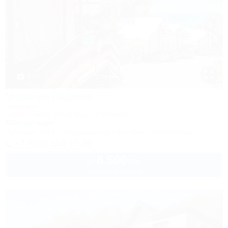
1 / 9
Море на ладони
Глэмпинг
Туапсе, Бжид, бухта Инал, 1-2 участок
400м до моря
Питание
Wi-Fi
Кондиционер
Бассейн
Автостоянка
+7 (918) 114-10-00
8 500
руб.
от
палатка в августе