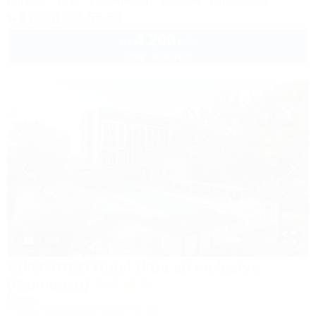
Питание
Wi-Fi
Кондиционер
Бассейн
Автостоянка
8 (800) 201-55-58
4 200
руб.
от
2 взр. в августе
1 / 25
SUNPARCO Hotel Ultra all inclusive
(Санпарко)
Отель
Анапа, Пионерский проспект, 12