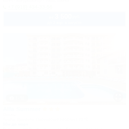
Wi-Fi
Кондиционер
Автостоянка
+7 (918) 434-33-56
3 500
руб.
от
до 3 взр. в августе
1 / 50
Alfa Summer
Отель
Анапа, Джемете, Пионерский проспект, 257С
50м до моря