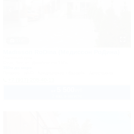
1 / 47
Madisson RoDina (Медиссон РоДина)
Гостевой дом
Сочи, Лоо, ул. Декабристов 158а
350м до моря
Питание
Wi-Fi
Кондиционер
Бассейн
Автостоянка
+7 (917) 208-40-13
5 500
руб.
от
2 взр. в августе