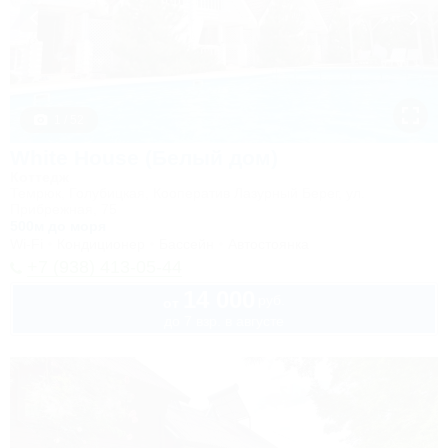
1 / 52
White House (Белый дом)
Коттедж
Темрюк, Голубицкая, Кооператив Лазурный Берег, ул.
Прибрежная, 75
500м до моря
Wi-Fi
Кондиционер
Бассейн
Автостоянка
+7 (938) 413-05-44
14 000
руб.
от
до 7 взр. в августе