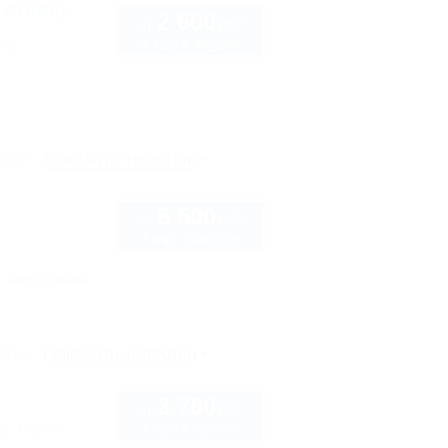
 Агава)
2 600
руб.
от
2 взр. в августе
2/д
рте
Показать телефон
5 500
руб.
от
2 взр. в августе
Автостоянка
рте
Показать телефон
3 700
руб.
от
1 взр. в августе
оз. Малый