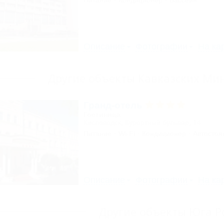
Питание
Кондиционер
Бассейн
Описание
Фотографии
На ка
Другие объекты Кавказских Ми
Гранд-отель
Гостиница
Кисловодск, Курортный бульвар, 14
Питание
Wi-Fi
Кондиционер
Автостоя
Описание
Фотографии
На ка
Другие объекты Юга Р