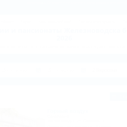
Железноводск: Санатории и пансионаты в Железноводске в категории без
Абхазия
Грузия
Краснодарский край
Горнолыжные курорты
Те
ии и пансионаты Железноводска б
2026
ев и пансионатов по направлению Железноводск. Куда поехать на 
Сп
Горный воздух
Санаторий
Железноводск, ул. Семашко, 1