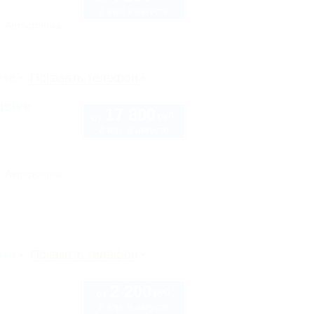
2 взр. в августе
Автостоянка
рте
Показать телефон
usive
17 800
руб.
от
2 взр. в августе
Автостоянка
рте
Показать телефон
2 200
руб.
от
2 взр. в августе