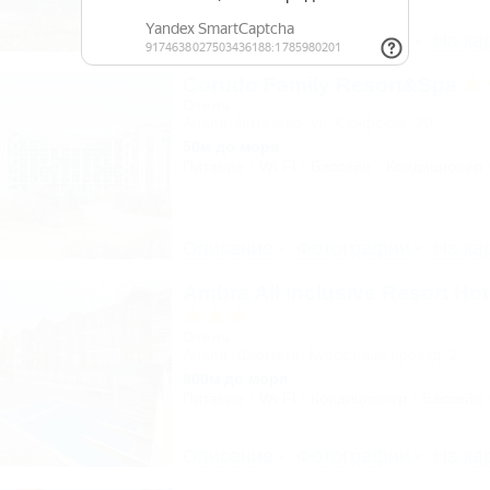
Описание
Фотографии
На ка
Corudo Family Resort&Spa
Отель
Анапа, Витязево, ул. Скифская, 20
50м до моря
Питание
Wi-Fi
Бассейн
Кондиционер
Описание
Фотографии
На ка
Ambra All inclusive Resort Ho
Отель
Анапа, Джемете, Курортный проезд, 2
800м до моря
Питание
Wi-Fi
Кондиционер
Бассейн
Описание
Фотографии
На ка