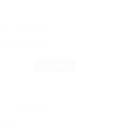
рте
Заказать звонок
неральных Вод
Подробнее
нка
рте
Заказать звонок
оссии