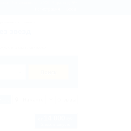
 звезд - бронирование, цены 2026 - 5туристов.ру
Регистрация
Вход
рмальные источники
ез звезд
отдых в Железноводске?
Поиск
исок
На карте
Отзывы
14 000
руб.
от
2 взр. в августе