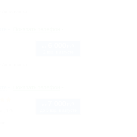
Автостоянка
рте
Показать телефон
6 000
руб.
от
2 взр. в августе
Автостоянка
рте
Показать телефон
7 000
руб.
от
до 3 взр. в августе
ая, 126
нка