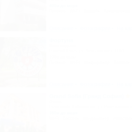
400м до моря
Питание
Wi-Fi
Бассейн
Кондиционер
Описание
Фотографии
На ка
Фортуна
База отдыха
Горячий Ключ, ул. Ярославского, 119/1
100м до воды
Питание
Wi-Fi
Кондиционер
Бассейн
Описание
Фотографии
На ка
Grand Sofia (Гранд София)
Отель
Геленджик, Кабардинка, ул. Революционн
350м до моря
Wi-Fi
Бассейн
Кондиционер
Автостоя