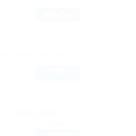
Подробнее
Автостоянка
рте
Показать телефон
3 500
руб.
от
до 3 взр. в августе
рте
Показать телефон
7.4
рейтинг:
4 200
руб.
57С
от