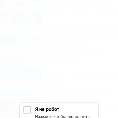
500м до моря
Питание
Wi-Fi
Бассейн
Кондиционер
Описание
Фотографии
На ка
Амфора Resort&Beach Hotel A
inclusive
Частный мини-отель
Анапа, Витязево, ул. Горького, 27
1,0км до моря
Питание
Wi-Fi
Бассейн
Кондиционер
Описание
Фотографии
На ка
Искра
Гостинично-туристический комплекс
Темрюк, Кучугуры ул. Мира, 29
200м до моря
282м до центра
Питание
Кондиционер
Бассейн
Автос