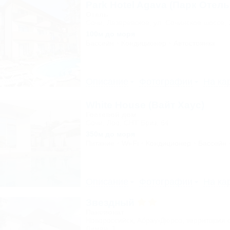
Park Hotel Agava (Парк Отель
Отель
Сочи, Лазаревское, ул. Сочинское шоссе, 
100м до моря
Бассейн
Кондиционер
Автостоянка
Описание
Фотографии
На ка
White House (Вайт Хаус)
Гостевой дом
Сочи, Лоо, СНТ Бриз, 64
350м до моря
Питание
Wi-Fi
Кондиционер
Бассейн
Описание
Фотографии
На ка
Звездный
Пансионат
Новороссийск, Абрау-Дюрсо, территория 
Лиман, 1