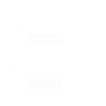
Автостоянка
рте
Показать телефон
ll
Подробнее
Автостоянка
рте
Показать телефон
6 600
руб.
от
2 взр. в августе
тоянка