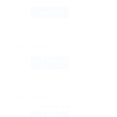
Подробнее
Автостоянка
рте
Показать телефон
3 500
руб.
от
до 3 взр. в августе
рте
Показать телефон
7.4
рейтинг:
4 200
руб.
57С
от