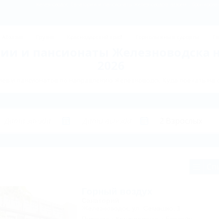
Железноводск: Санатории и пансионаты Железноводска вдвоем – бронировани
Абхазия
Грузия
Краснодарский край
Горнолыжные курорты
Те
ии и пансионаты Железноводска 
2026
ев и пансионатов по направлению Железноводск. Куда поехать на 
Сп
Горный воздух
Санаторий
Железноводск, ул. Семашко, 1