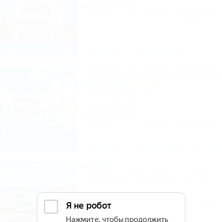
500м до моря
Питание
Wi-Fi
Бассейн
Кондиционер
Описание
Фотографии
На ка
Амфора Resort&Beach Hotel A
inclusive
Частный мини-отель
Анапа, Витязево, ул. Горького, 27
1,0км до моря
Питание
Wi-Fi
Бассейн
Кондиционер
Описание
Фотографии
На ка
Искра
Гостинично-туристический комплекс
Темрюк, Кучугуры ул. Мира, 29
200м до моря
282м до центра
Питание
Кондиционер
Бассейн
Автос