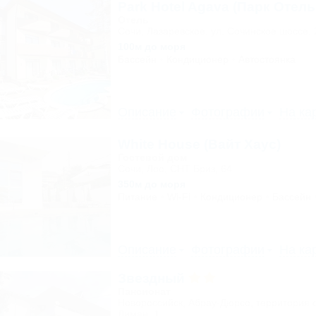
Park Hotel Agava (Парк Отель
Отель
Сочи, Лазаревское, ул. Сочинское шоссе, 
100м до моря
Бассейн
Кондиционер
Автостоянка
Описание
Фотографии
На ка
White House (Вайт Хаус)
Гостевой дом
Сочи, Лоо, СНТ Бриз, 64
350м до моря
Питание
Wi-Fi
Кондиционер
Бассейн
Описание
Фотографии
На ка
Звездный
Пансионат
Новороссийск, Абрау-Дюрсо, территория 
Лиман, 1