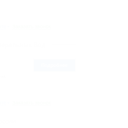
рте
Заказать звонок
неральных Вод
Подробнее
нка
рте
Заказать звонок
оссии