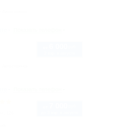
Автостоянка
рте
Показать телефон
6 000
руб.
от
2 взр. в августе
Автостоянка
рте
Показать телефон
7 000
руб.
от
до 3 взр. в августе
ая, 126
нка