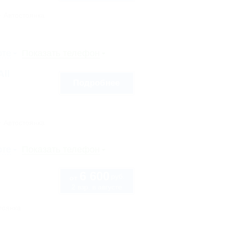
Автостоянка
рте
Показать телефон
ll
Подробнее
Автостоянка
рте
Показать телефон
6 600
руб.
от
2 взр. в августе
тоянка