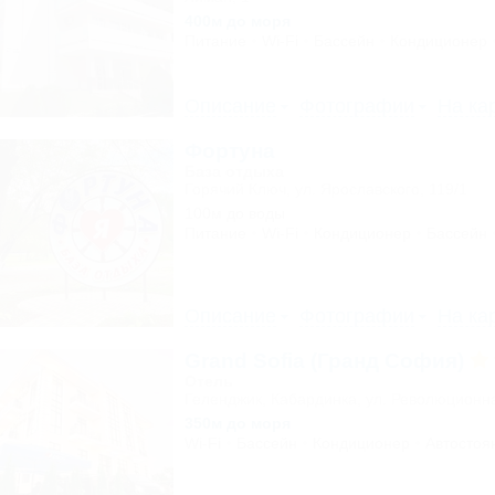
400м до моря
Питание
Wi-Fi
Бассейн
Кондиционер
Описание
Фотографии
На ка
Фортуна
База отдыха
Горячий Ключ, ул. Ярославского, 119/1
100м до воды
Питание
Wi-Fi
Кондиционер
Бассейн
Описание
Фотографии
На ка
Grand Sofia (Гранд София)
Отель
Геленджик, Кабардинка, ул. Революционн
350м до моря
Wi-Fi
Бассейн
Кондиционер
Автостоя