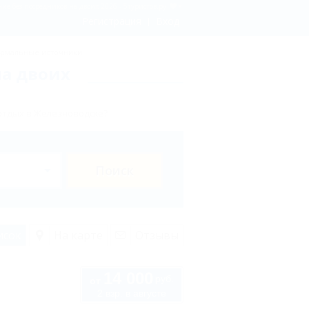
е без посредников на двоих 2026 - 5туристов.ру
Регистрация
Вход
рмальные источники
на двоих
отдых в Железноводске?
Поиск
исок
На карте
Отзывы
14 000
руб.
от
2 взр. в августе