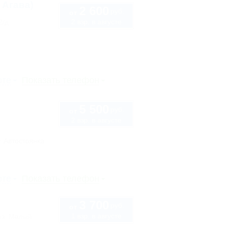
 Агава)
2 600
руб.
от
2 взр. в августе
2/д
рте
Показать телефон
5 500
руб.
от
2 взр. в августе
Автостоянка
рте
Показать телефон
3 700
руб.
от
1 взр. в августе
оз. Малый