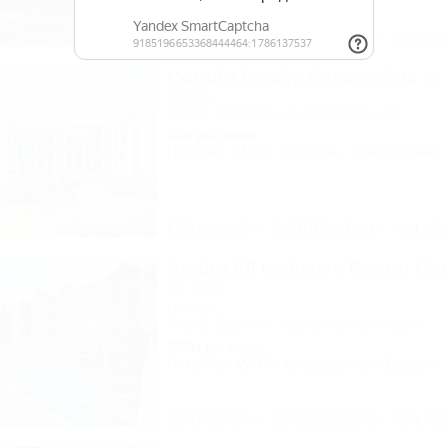
Описание
Фотографии
На ка
Corudo Family Resort&Spa
Отель
Анапа, Витязево, ул. Скифская, 20
50м до моря
Питание
Wi-Fi
Бассейн
Кондиционер
Описание
Фотографии
На ка
Ambra All inclusive Resort Ho
Отель
Анапа, Джемете, Курортный проезд, 2
800м до моря
Питание
Wi-Fi
Кондиционер
Бассейн
Описание
Фотографии
На ка