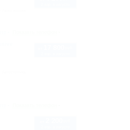
2 взр. в августе
Автостоянка
рте
Показать телефон
usive
17 800
руб.
от
2 взр. в августе
Автостоянка
рте
Показать телефон
2 200
руб.
от
2 взр. в августе