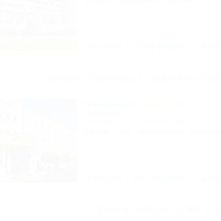
Питание
Кондиционер
Бассейн
Описание
Фотографии
На ка
Другие объекты Кавказских Ми
Гранд-отель
Гостиница
Кисловодск, Курортный бульвар, 14
Питание
Wi-Fi
Кондиционер
Автостоя
Описание
Фотографии
На ка
Другие объекты Юга Р